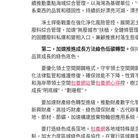
續推動重點海域綜合管理。以海灣為基礎單位，“
系東西的品質和穩固性。持續抓好漂亮河湖、漂
凈土捍衛戰重在強化淨化風險管控。展開泥
廢料綜合管理，加速“無廢城市”扶植，全鏈條管
的固體廢料私運和變相入口。兼顧推進村落生態
第二，加速推進成長方法綠色低碳轉型。
保
品質成長的綠色底色。
要優化領土空間開闢格式。守牢領土空間開
化法律監管和維護修復，確保效能不下降、性質
和海岸帶領土空間
包養網站
管
包養網心得
控，樹
成長“明底線”、“劃邊框”。
要加速財產綠色轉型進級。推動財產數字化
新興財產、高技巧財產、綠色環保財產、古代辦
地、節材、節礦，加速構建放棄物輪迴應用系統
要打造綠色成長窪地。
包養網
各地域特殊是
點，加大力度區域綠色成長協作，在實行區域嚴