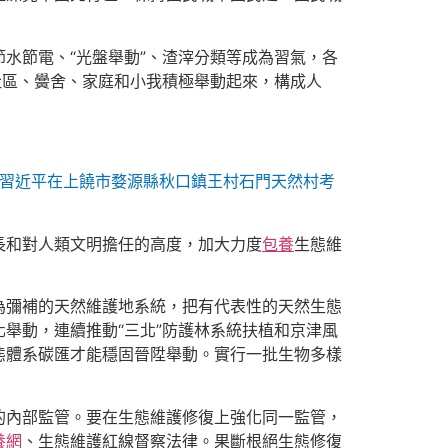
水節電、“光盤舉動”、渣滓分類等成為習氣，各
社區、黌舍、家庭和小我積極舉動起來，構成人
書，習近平在上饒市婺源縣秋口鎮王村石門天然村考
長和對人類文明擔任的高度，加大力度
包養
生態維
為彌補的天然維護地系統，把有代表性的天然生態
舉動，連續推動“三北”防護林系統扶植和京津風
態體系碳匯才能穩固晉陞舉動。實行一批生物多樣
的內部監管。要在生態維護修復上強化同一監管，
養網
、生態維護紅線督察法律。果斷根絕生態修復