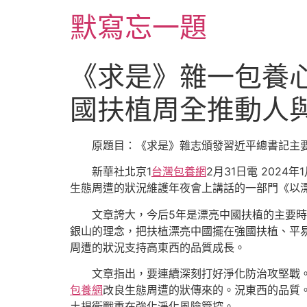
跳
默寫忘一題
至
主
要
《求是》雜一包養
內
容
國扶植周全推動人
原題目：《求是》雜志頒發習近平總書記主
新華社北京1
台灣包養網
2月31日電 202
生態周遭的狀況維護年夜會上講話的一部門《以
文章誇大，今后5年是漂亮中國扶植的主要
銀山的理念，把扶植漂亮中國擺在強國扶植、平
周遭的狀況支持高東西的品質成長。
文章指出，要連續深刻打好淨化防治攻堅戰
包養網
改良生態周遭的狀傳來的。況東西的品質
土捍衛戰重在強化淨化風險管控。