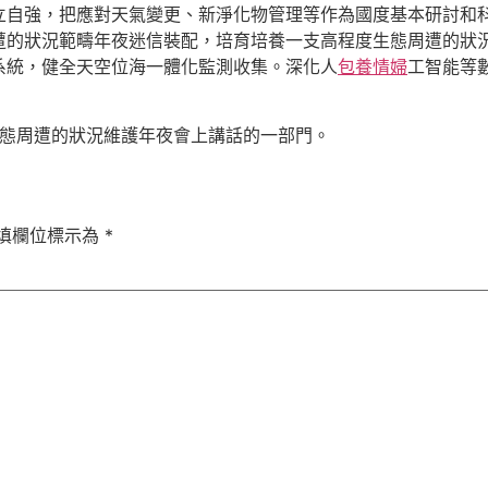
立自強，把應對天氣變更、新淨化物管理等作為國度基本研討和
遭的狀況範疇年夜迷信裝配，培育培養一支高程度生態周遭的狀
系統，健全天空位海一體化監測收集。深化人
包養情婦
工智能等
國生態周遭的狀況維護年夜會上講話的一部門。
填欄位標示為
*