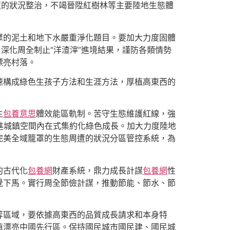
遭的狀況整治，不竭晉陞紅樹林等主要陸地生態體
聚的泥土和地下水嚴重淨化題目。要加大力度固體
深化周全制止“洋渣滓”進境結果，謹防各類情勢
漂亮村落。
速構成綠色生孩子方法和生涯方法，厚植高東西的
主
包養意思
體效能區軌制。苦守生態維護紅線，強
進城鎮空間內在式集約化綠色成長。加大力度陸地
完美全域籠罩的生態周遭的狀況分區管控系統，為
的古代化
包養網
財產系統，鼎力成長計謀
包養網
性
覺下馬。實行周全節儉計謀，推動節能、節水、節
等區域，要依據高東西的品質成長請求和本身特
植漂亮中國先行區。保持國民城市國民建、國民城