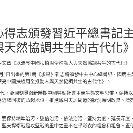
心得志頒發習近平總書記
與天然協調共生的古代化
要文章《以漂亮中國扶植周全推動人與天然協調共生的古代化》
4年1月1日出書的第1期《求是》雜志將頒發中共中心總書記、國度主
漂亮中國扶植周全推動人與天然協調共生的古代化》。
時代，要深刻貫徹新時期中國特點社會主義生態文明思惟，保持
易近族回復的凸起地位，推進城村夫居周遭的狀況顯明改良、漂
。要保持精準治污、迷信治污、依法治污，堅持力度、延長深度
。藍天捍衛戰是攻堅戰的重中之重不在乎彩衣的粗魯和粗魯。置信