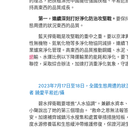
的理念，把扶植漂亮中國擺在強國扶植、平易近
持高東西的品質成長。
第一，連續深刻打好淨化防治攻堅戰。
要保
態周遭的狀況東西的品質。
藍天捍衛戰是攻堅戰的重中之重。要以京津
性無機物、氮氧化物等多淨化物協同減排，連續
業爐窯淨化管理。高東西的品質推動鋼鐵、水泥、
網
輸、水運比例以下降運輸業的能耗和淨化。要
聯控，采取綜合辦法，加速打消重淨化氣象，守
2023年7月17日至18日，全國生態周
者 饒愛平易近/攝
碧水捍衛戰要增進“人水協調”。兼顧水資
小聲說出了她的第三個理由。 “救命之恩無法報
安。加速補齊城鎮污水搜集和處置舉措措施短板
度水源修養區和生態緩沖帶維護修復，保證河湖