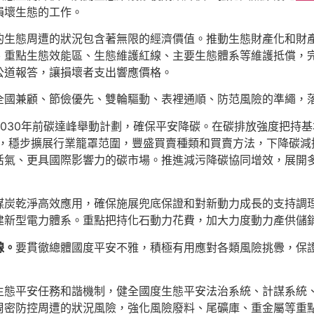
損壞生態的工作。
的生態周遭的狀況包含著無限的經濟價值。推動生態財產化和財
、重點生態效能區、生態維護紅線、主要生態體系等維護抵償，
公道報答，讓損壞者支出響應價格。
全國兼顧、節儉優先、雙輪驅動、表裡通順、防范風險的準繩，落實
030年前碳達峰舉動計劃，確保平安降碳。在碳排放強度把持
策，穩步擴展行業籠罩范圍，豐盛買賣種類和買賣方法，下降碳減
活氣、更具國際影響力的碳市場。推進減污降碳協同增效，展開
煤炭乾淨高效應用，確保施展兜底保證和對新動力成長的支持調
建新型電力體系。重點把持化石動力花費，加大力度動力產供儲
線。
要貫徹總體國度平安不雅，積極有用應對各類風險挑釁，保
生態平安任務和諧機制，健全國度生態平安法治系統、計謀系統
周密防控周遭的狀況風險，強化風險廢料、尾礦庫、重金屬等重