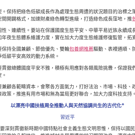
型。保持把綠色低碳成長作為處理生態周遭的狀況題目的治標之
空間開闢格式，加速財產綠色轉型進級，打造綠色成長窪地，推
固性、連續性。要站在保護國度生態平安、中華平易近族永續成
加年夜生態體系維護力度，實在加大力度生態維護修復監管，拓
要保持全國兼顧、節儉優先、雙輪
包養網推薦
驅動、表裡通順、防
淨低碳平安高效的動力系統。
要貫徹總體國度平安不雅，積極有用應對各類風險挑釁，保證我
安。
要兼顧各範疇資本，會聚各方面氣力，打好法治、市場、科技、政
濟政策，推進有用市場和無為當局更好聯合，加大力度科技支持
※
以漂亮中國扶植周全推動人與天然協調共生的古代化
習近平
要深刻貫徹新時期中國特點社會主義生態文明思惟，保持以國民