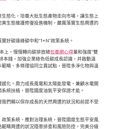
產生態化，培養大批生態產物走向市場，讓生態上
完美生態維護修復投進機制，嚴厲落實生態周遭的
好碳達峰碳中和“1+N”政策系統。
基本上，慢慢轉向碳排放總
包養網心得
量和強度“雙
排本錢，加強企業綠色低碳成長認識，并啟動溫
多範疇、多條理協同立異試點，晉陞多淨化物與溫
理感化。鼎力成長風電和太陽能發電，兼顧水電開
銷系統扶植，晉陞國度油氣平安保證才能。
證我們賴以保存成長的天然周遭的狀況和前提不受
、政策系統、應對治理系統，晉陞國度生態平安風
點範疇周遭的狀況隱患排查和風險防控，完美分級