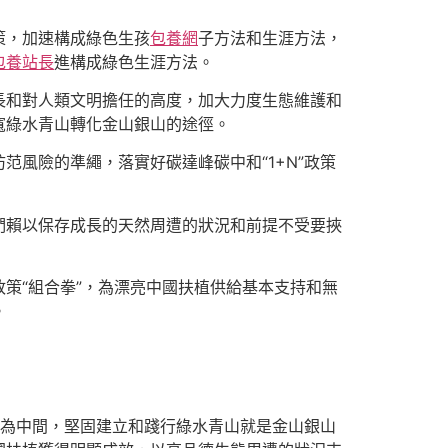
策，加速構成綠色生孩
包養網
子方法和生涯方法，
包養站長
進構成綠色生涯方法。
長和對人類文明擔任的高度，加大力度生態維護和
寬綠水青山轉化金山銀山的途徑。
范風險的準繩，落實好碳達峰碳中和“1+N”政策
們賴以保存成長的天然周遭的狀況和前提不受要挾
策“組合拳”，為漂亮中國扶植供給基本支持和無
。
為中間，堅固建立和踐行綠水青山就是金山銀山