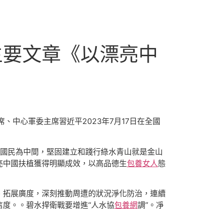
主要文章《以漂亮中
》
席、中心軍委主席習近平2023年7月17日在全國
以國民為中間，堅固建立和踐行綠水青山就是金山
亮中國扶植獲得明顯成效，以高品德生
包養女人
態
、拓展廣度，深刻推動周遭的狀況淨化防治，連續
度。。碧水捍衛戰要增進“人水協
包養網
調”。凈