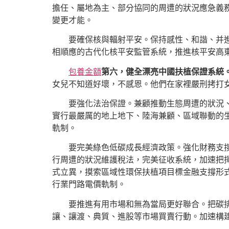
擔任、屬地為主、部分協同的周遭的狀況應急義
變更才能。
要確保核與輻射平安。保持感性、和諧、并
相順應的古代化核平安監管系統，推進核平安高
包養金額
第六，健全漂亮中國扶植保證系統
女兒不知道好壞，不感恩。他們在家裡嚴刑拷打女
要強化法治保證。兼顧推動生態周遭的狀況
實行最嚴厲的地上地下、陸海兼顧、區域聯動的
軌制。
要完美綠色低碳成長經濟政策。強化財務支
行周遭的狀況維護稅法，完美征收系統，加速把
式立異，摸索區域性環保扶植項目標金融支撐形
行業門路電價軌制。
要推進有用市場和無為當局更好聯合。把碳
讓、讓渡、典質、進股等市場買賣行動。加速構