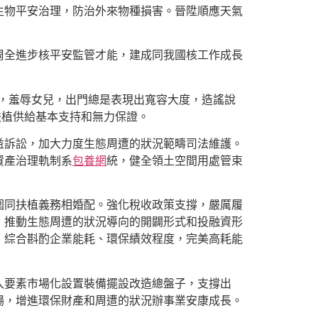
生物平安治理，防治外來物種損害。晉陞順應天氣
周全進步核平安監管才能，建成同我國核工作成長
，羞辱女兒，出門總是表現出寬容大度，造謠說
扶植供給基本支持和無力保證。
益訴訟，加大力度生態周遭的狀況範疇司法維護。
資產治理軌制系
包養網
統，健全領土空間用處管束
圍同扶植義務相婚配。強化稅收政策支撐，嚴厲履
，推動生態周遭的狀況導向的開闢形式和投融資形
，綜合斟酌企業能耗、環保績效程度，完美高耗能
入要素市場化設置裝備擺設改造總盤子，支撐出
場，增進環保財產和周遭的狀況辦事業安康成長。