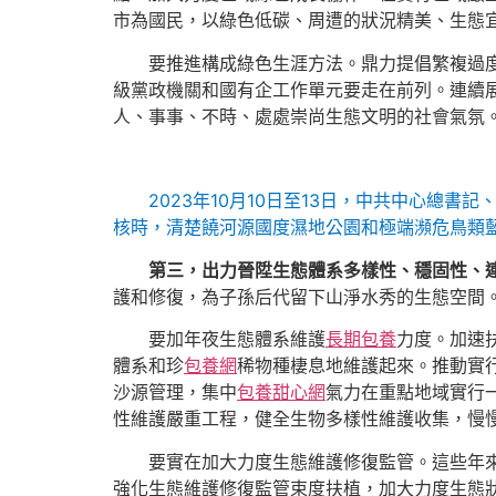
市為國民，以綠色低碳、周遭的狀況精美、生態
要推進構成綠色生涯方法。鼎力提倡繁複過
級黨政機關和國有企工作單元要走在前列。連續展
人、事事、不時、處處崇尚生態文明的社會氣氛
2023年10月10日至13日，中共中心總
核時，清楚饒河源國度濕地公園和極端瀕危鳥類
第三，出力晉陞生態體系多樣性、穩固性、
護和修復，為子孫后代留下山淨水秀的生態空間
要加年夜生態體系維護
長期包養
力度。加速
體系和珍
包養網
稀物種棲息地維護起來。推動實
沙源管理，集中
包養甜心網
氣力在重點地域實行
性維護嚴重工程，健全生物多樣性維護收集，慢
要實在加大力度生態維護修復監管。這些年
強化生態維護修復監管束度扶植，加大力度生態