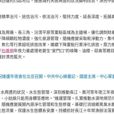
族回復的凸起地位，推進城村夫居周遭的狀況顯明改良、漂亮中
持精準治污、迷信治污、依法治污，堅持力度、延長深度、拓展
冀及周邊、長三角、汾渭平原等重點區域為主疆場，優化調劑財
下降細顆粒物濃度。強化泉源管理，隨機應變采取乾淨動力、集
焦化等行業超低排放改革，連續下降重點行業淨化排放。鼎力推動
下
包養網
年夜力量處理老蒼生“家門口”的噪聲、油煙、惡臭等題
護好漂亮藍天。
遭的狀況維護年夜會在北京召開。中共中心總書記、國度主席、中心
本、水周遭的狀況、水生態管理，深刻推動長江、黃河等年夜江年
答，小姑娘只能用身體答應她。”維護管理。扎實推動水源地規
，隨機應變展開內源淨化管理和生態修復，基礎打消城鄉黑臭水
生態流量，保護水生態體系安康。持續抓好長江十年禁漁辦法落