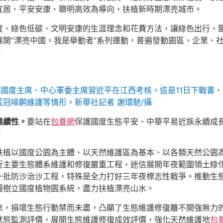
宜居、平安安康、聰明高效為導向，扶植新時期漂亮城市。
度、綠色低碳、文明安康的生涯理念和花費方法，讓綠色出行、節
開“漂亮中國，我是舉動者”系列運動，普遍發動園區、企業、
。
書記、國度主席、中心軍委主席習近平在江西考核。這是11日下戰
藍冠噪鹛維護等情形。
新華社記者 謝環馳/攝
連續性。
要站在
包養網
保護國度生態平安、中華平易近族永續成
。
扶植以國度公園為主體、以天然維護區為基本、以各類天然公園
行主要生態體系維護和修復嚴重工程，迷信展開年夜範圍領土綠化
一批防沙治沙工程，特殊是全力打好三年夜標志性戰爭。推動生
慢樹立國度植物園系統，盡力扶植漂亮山水。
來，損壞生態行動禁而未盡，凸顯了生態維護修復離不開強無力
狀態監測評價，展開生態維護修復成效評價，強化天然維護地
包