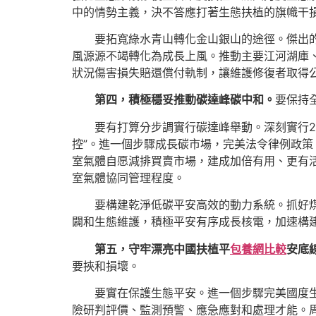
中的情勢主義，決不答應打著生態扶植的旗幟干
要拓寬綠水青山轉化金山銀山的途徑。傑出
風源源不竭轉化為成長上風。推動主要江河湖庫
狀況傷害損失賠還償付軌制，讓維護修復者取得
第四，積極穩妥推動碳達峰碳中和。
要保持
要有打算分步調實行碳達峰舉動。深刻實行2
控”。進一個步驟成長碳市場，完美法令律例政
室氣體自愿減排買賣市場，建成加倍有用、更有
室氣體協同管理程度。
要構建乾淨低碳平安高效的動力系統。抓好
闢和生態維護，積極平安有序成長核電，加速構
第五，守牢漂亮中國扶植平
包養網比較
安底
要挾和損壞。
要實在保護生態平安。進一個步驟完美國度
險研判評價、監測預警、應急應對和處理才能。