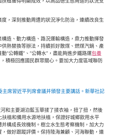
國扶植獲得明顯成效，以高品德生態周遭的狀況支
廣度，深刻推動周遭的狀況淨化防治，連續改良生
產構造、動力構造、路況運輸構造，鼎力推動揮發
中供熱替換等辦法，持續抓好散煤、燃煤汽鍋、產
“公轉鐵”、“公轉水”，盡能夠進步鐵路運
包養
目，積極回應國民群眾關心。要加大力度區域聯防
軍委主席習近平列席會議并頒發主要講話。
新華社記
夜河和主要湖泊藍玉華揉了揉衣袖，扭了扭，然後
范化扶植和備用水源地扶植，保證好城鄉飲用水平
體并構成長效機制。樹立水生態考察機制，加大力
實，做好跟蹤評價。保持陸海兼顧、河海聯動，連