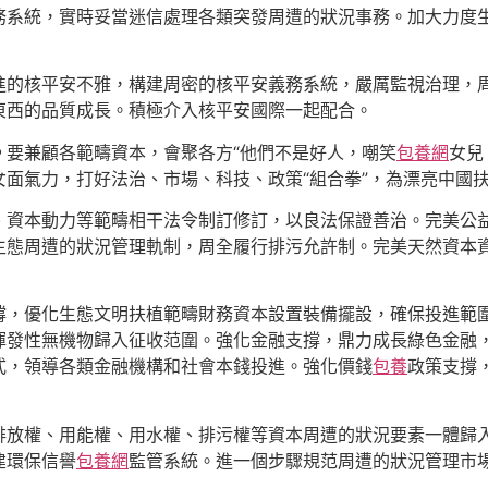
務系統，實時妥當迷信處理各類突發周遭的狀況事務。加大力度
進的核平安不雅，構建周密的核平安義務系統，嚴厲監視治理，
東西的品質成長。積極介入核平安國際一起配合。
。
要兼顧各範疇資本，會聚各方“他們不是好人，嘲笑
包養網
女兒
面氣力，打好法治、市場、科技、政策“組合拳”，為漂亮中國
、資本動力等範疇相干法令制訂修訂，以良法保證善治。完美公
生態周遭的狀況管理軌制，周全履行排污允許制。完美天然資本
撐，優化生態文明扶植範疇財務資本設置裝備擺設，確保投進範
揮發性無機物歸入征收范圍。強化金融支撐，鼎力成長綠色金融
式，領導各類金融機構和社會本錢投進。強化價錢
包養
政策支撐
排放權、用能權、用水權、排污權等資本周遭的狀況要素一體歸
建環保信譽
包養網
監管系統。進一個步驟規范周遭的狀況管理市