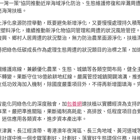
一灣一策”協同推動近岸海域淨化防治、生態維護修復和岸灘周
亮海灣扶植。
土淨化泉源防控舉動，既要避免新增淨化，又要慢慢處理持久積
理塑料淨化，連續推動新淨化物協同管理和周遭的狀況風險管控。
復興、鄉村人居周遭的狀況整治，無力防治農業面源淨化，扶植
持把綠色低碳成長作為處理生態周遭的狀況題目的治標之策，加
闢維護底線，兼顧優化農業、生態、城鎮等各類空間布局，健全
不轉變。果斷守住18億畝耕地紅線。嚴厲管控城鎮開闢鴻溝，推
立低功效海加入機制，除國度嚴重項目外，不得再新增圍填海。
智能化同綠色化的深度融會，加
包養網
速扶植以實體經濟為支持
事業。嚴把準進關隘，果斷遏制高耗能、高排放、低程度項目自
，迷信應用各類資本，進步資本產出率。
京津冀、長江經濟帶、粵港澳年夜灣區、長三角地域、黃河道域
重計謀中進一個步驟策劃好、計劃好、落實好生態環保任務，扶