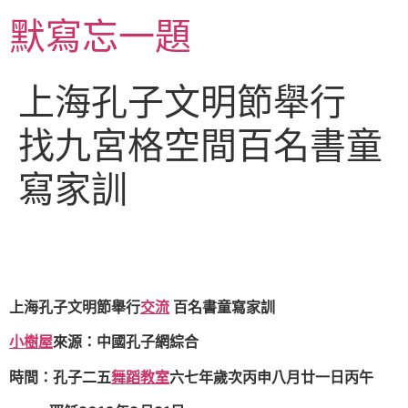
跳
默寫忘一題
至
主
要
上海孔子文明節舉行
內
容
找九宮格空間百名書童
寫家訓
上海孔子文明節舉行
交流
百名書童寫家訓
小樹屋
來源：中國孔子網綜合
時間：孔子二五
舞蹈教室
六七年歲次丙申八月廿一日丙午