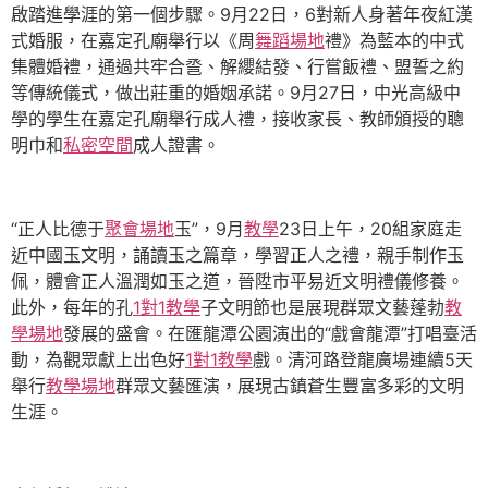
啟踏進學涯的第一個步驟。9月22日，6對新人身著年夜紅漢
式婚服，在嘉定孔廟舉行以《周
舞蹈場地
禮》為藍本的中式
集體婚禮，通過共牢合巹、解纓結發、行嘗飯禮、盟誓之約
等傳統儀式，做出莊重的婚姻承諾。9月27日，中光高級中
學的學生在嘉定孔廟舉行成人禮，接收家長、教師頒授的聰
明巾和
私密空間
成人證書。
“正人比德于
聚會場地
玉”，9月
教學
23日上午，20組家庭走
近中國玉文明，誦讀玉之篇章，學習正人之禮，親手制作玉
佩，體會正人溫潤如玉之道，晉陞市平易近文明禮儀修養。
此外，每年的孔
1對1教學
子文明節也是展現群眾文藝蓬勃
教
學場地
發展的盛會。在匯龍潭公園演出的“戲會龍潭”打唱臺活
動，為觀眾獻上出色好
1對1教學
戲。清河路登龍廣場連續5天
舉行
教學場地
群眾文藝匯演，展現古鎮蒼生豐富多彩的文明
生涯。