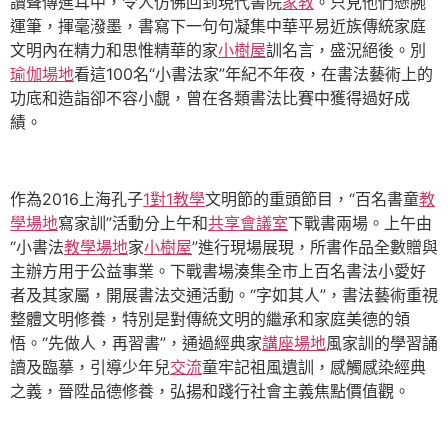
讀聲傳進耳中，令人仿佛回到現代書院
家教
。只見他們懸腕
運筆，揮毫潑墨，書寫下一句句凝集中華平易近族傳統家庭
文明內在精力和思惟精華的家
小樹屋
訓名言，盛況絕後。別
瑜伽場地
看這100名“小書法家”年紀不年夜，在書法藝術上的
功底和造詣卻不容小覷，曾在各類書法比賽中獲得過好成
績。
作為2016上海孔子
1對1教學
文明節的重頭節目，“百名書童
教
學場地
寫家訓”活動分上午和
共享會議室
下戰書兩場。上午由
“小書法
教學場地
家
小樹屋
”進行現場展現，所書作品全數贈與
主辦方用于公益事業。下戰書場湊集全市上百名書法小愛好
者及其家屬，開展書法交通活動。“字如其人”，書法藝術重視
整體文明修養，特別是對傳統文明的繼承和家庭美德的領
悟。“先做人，再習書”，通過經典家
講座場地
風家訓的學習誦
讀及臨摹，引導少年兒
交流
童牢記祖風遺訓，感觸感染經典
之義，晉陞品德修養，弘揚和踐行社會主義焦點價值觀。