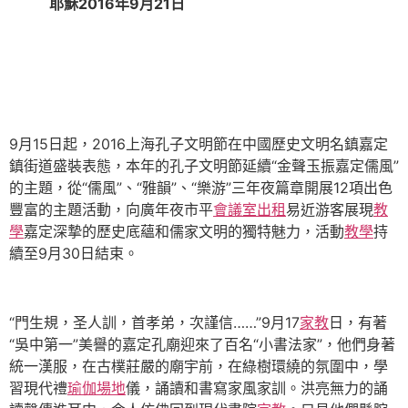
耶穌2016年9月21日
9月15日起，2016上海孔子文明節在中國歷史文明名鎮嘉定
鎮街道盛裝表態，本年的孔子文明節延續“金聲玉振嘉定儒風”
的主題，從“儒風”、“雅韻”、“樂游”三年夜篇章開展12項出色
豐富的主題活動，向廣年夜市平
會議室出租
易近游客展現
教
學
嘉定深摯的歷史底蘊和儒家文明的獨特魅力，活動
教學
持
續至9月30日結束。
“門生規，圣人訓，首孝弟，次謹信……”9月17
家教
日，有著
“吳中第一”美譽的嘉定孔廟迎來了百名“小書法家”，他們身著
統一漢服，在古樸莊嚴的廟宇前，在綠樹環繞的氛圍中，學
習現代禮
瑜伽場地
儀，誦讀和書寫家風家訓。洪亮無力的誦