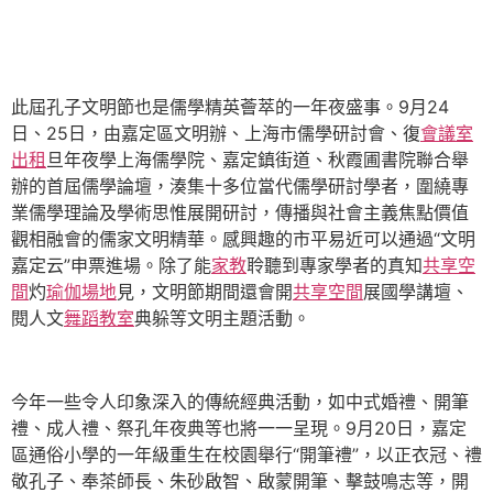
此屆孔子文明節也是儒學精英薈萃的一年夜盛事。9月24
日、25日，由嘉定區文明辦、上海市儒學研討會、復
會議室
出租
旦年夜學上海儒學院、嘉定鎮街道、秋霞圃書院聯合舉
辦的首屆儒學論壇，湊集十多位當代儒學研討學者，圍繞專
業儒學理論及學術思惟展開研討，傳播與社會主義焦點價值
觀相融會的儒家文明精華。感興趣的市平易近可以通過“文明
嘉定云”申票進場。除了能
家教
聆聽到專家學者的真知
共享空
間
灼
瑜伽場地
見，文明節期間還會開
共享空間
展國學講壇、
閱人文
舞蹈教室
典躲等文明主題活動。
今年一些令人印象深入的傳統經典活動，如中式婚禮、開筆
禮、成人禮、祭孔年夜典等也將一一呈現。9月20日，嘉定
區通俗小學的一年級重生在校園舉行“開筆禮”，以正衣冠、禮
敬孔子、奉茶師長、朱砂啟智、啟蒙開筆、擊鼓鳴志等，開