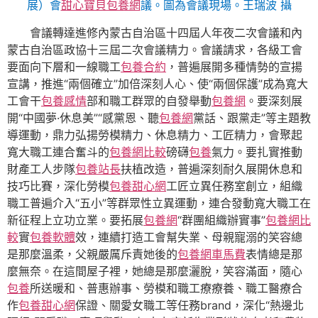
展）會
甜心寶貝包養網
議。圖為會議現場。王瑞波 攝
會議轉達進修內蒙古自治區十四屆人年夜二次會議和內
蒙古自治區政協十三屆二次會議精力。會議請求，各級工會
要面向下層和一線職工
包養合約
，普遍展開多種情勢的宣揚
宣講，推進“兩個確立”加倍深刻人心、使“兩個保護”成為寬大
工會干
包養感情
部和職工群眾的自發舉動
包養網
。要深刻展
開“中國夢·休息美”“感黨恩、聽
包養網
黨話、跟黨走”等主題教
導運動，鼎力弘揚勞模精力、休息精力、工匠精力，會聚起
寬大職工連合奮斗的
包養網比較
磅礴
包養
氣力。要扎實推動
財產工人步隊
包養站長
扶植改造，普遍深刻耐久展開休息和
技巧比賽，深化勞模
包養甜心網
工匠立異任務室創立，組織
職工普遍介入“五小”等群眾性立異運動，連合發動寬大職工在
新征程上立功立業。要拓展
包養網
“群團組織辦實事”
包養網比
較
實
包養軟體
效，連續打造工會幫失業、母親寵溺的笑容總
是那麼溫柔，父親嚴厲斥責她後的
包養網車馬費
表情總是那
麼無奈。在這間屋子裡，她總是那麼灑脫，笑容滿面，隨心
包養
所送暖和、普惠辦事、勞模和職工療療養、職工醫療合
作
包養甜心網
保證、關愛女職工等任務brand，深化“熱邊北