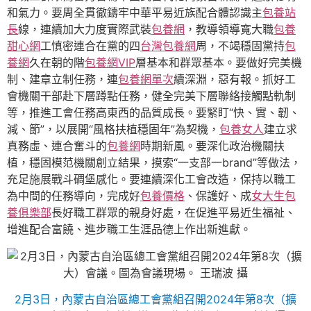
和氣力。要周全貫徹鑄牢中華平易近族配合體認識主
包養站
長
線，連續加大力度實際武裝
包養網
，教導領導寬大職
包養
甜心網
工慎密連合在黨的四
台灣包養網
周，不竭穩固黨持
包
養網
久在朝的階
包養網VIP
層基本和群眾基本。要做好完美機
制、建章立制任務，連
包養網單次
續深淵，惡有報。抓好工
會機關干部赴下層蹲點任務，健全完美下層聯絡接觸點軌制
等，推進工會任務高東西的品質成長。要緊盯“快、實、韌、
減、節”，以展開“風格扶植穩固年”為契機，
包養女人
建立求
真務虛、連合奮斗的
包養網
時期新風。要深化政治機關扶
植，穩固模范機關創立結果，摸索“一支部一brand”等做法，
充足施展戰斗碉堡感化。要連續深化工會改造，保持以職工
為中間的任務導向，完成好
包養價格
、保護好、成
女大生包
養俱樂部
長好職工群眾的親身好處，在促進平易近生福祉、
增進配合富饒、進步職工生涯品德上作出新進獻。
2月3日，內蒙古自治區總工會黨組召開2024年第8次（擴