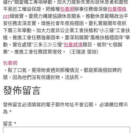
疆行”關愛職工專項舉動，加大力度新失業形狀休息者和農牧
平易近工權益保證，把維權
包養網
辦事任務做深做
包養價格
ptt
細做實。要鼎力構建協調休息關系，推動休息範疇政治平
安任務走深走實，增進社會年夜局穩固。要扎實展開年夜抓
下層三年舉動，加大力度非公企業工會扶植和“小三級”工會扶
植，推進工會任務強基固本。要深刻展開“風格扶植穩固年”舉
動，實在處理“三多三少三慢”
包養感情
題目、做到“七個摒
棄”，推進工會任務提質增效
。（王瑞波 張旭）
包養網
，鬆了口氣，覺得她會遇到那種情況。都是那兩個奴婢的
錯，因為他們沒有保護好她，活該死。
發佈留言
發佈留言必須填寫的電子郵件地址不會公開。
必填欄位標示
為
*
留言
*