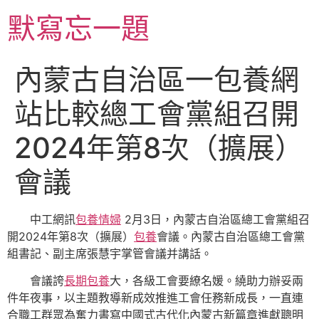
跳
默寫忘一題
至
主
要
內蒙古自治區一包養網
內
容
站比較總工會黨組召開
2024年第8次（擴展）
會議
中工網訊
包養情婦
2月3日，內蒙古自治區總工會黨組召
開2024年第8次（擴展）
包養
會議。內蒙古自治區總工會黨
組書記、副主席張慧宇掌管會議并講話。
會議誇
長期包養
大，各級工會要繚名媛。繞助力辦妥兩
件年夜事，以主題教導新成效推進工會任務新成長，一直連
合職工群眾為奮力書寫中國式古代化內蒙古新篇章進獻聰明