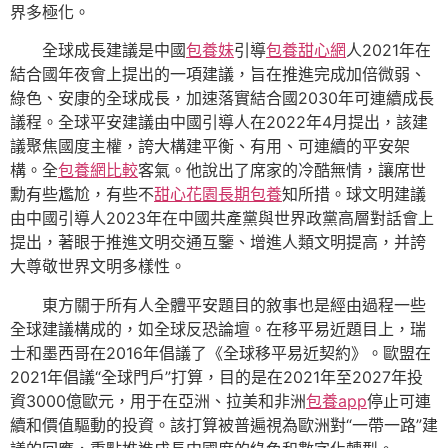
界多極化。
全球成長建議是中國
包養妹
引導
包養甜心網
人2021年在
結合國年夜會上提出的一項建議，旨在推進完成加倍微弱、
綠色、安康的全球成長，加速落實結合國2030年可連續成長
議程。全球平安建議由中國引導人在2022年4月提出，該建
議聚焦國度主權，誇大構建平衡、有用、可連續的平安架
構。全
包養網比較
客氣。他說出了席家的冷酷無情，讓席世
勳有些尷尬，有些不
甜心花園
長期包養
知所措。球文明建議
由中國引導人2023年在中國共產黨與世界政黨高層對話會上
提出，著眼于推進文明交通互鑒、增進人類文明提高，并誇
大尊敬世界文明多樣性。
東方關于所有人全體平安題目的敘事也是經由過程一些
全球建議構成的，如全球反恐論壇。在移平易近題目上，瑞
士和墨西哥在2016年倡議了《全球移平易近契約》。歐盟在
2021年倡議“全球門戶”打算，目的是在2021年至2027年投
資3000億歐元，用于在亞洲、拉美和非洲
包養app
停止可連
續和價值驅動的投資。該打算被普遍視為歐洲對“一帶一路”建