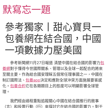
跳
默寫忘一題
至
主
要
參考獨家丨甜心寶貝一
內
容
包養網在結合國，中國
一項數據力壓美國
參考新聞網11月27日報道 清楚中國在結合國的影響力
包
養網
對于懂得今世國際關系、管理以及全球一起配合的將來
至關主要。作為結合國安理睬五個常任理事國之一，中國在
制訂國際法、
包養app
決定和應對全球沖突方面施展要害感
化。
包養合約
它在各類題目上的態度可以明顯影響全球管
理。
我們經由過程重點追蹤關心中國在結合國推行的敘事
（言）和投票行動（行）來探討它在結合國的影響力。對于