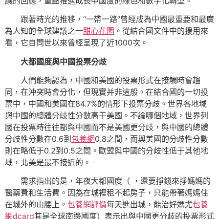
議的回應，重點推進成長中國度的綠色和數字化轉型。
跟著時光的推移，“一帶一路”曾經成為中國最重要和最廣
為人知的全球建議之一
甜心花園
。從結合國文件中的援用來
看，它自問世以來曾經呈現了近1000次。
大都國度與中國投票分歧
人們能夠認為，中國和美國的投票形式在接觸時會趨
同，在沖突時會分化，但現實并非這般。在結合國的一切投
票中，中國和美國在84.7%的情形下投票分歧。世界各地域
與中國的總體分歧性分數高于美國。不論哪個地域，世界列
國在投票時往往都與中國而不是美國更分歧，與中國的總體
分歧性分數在0.6到
包養網
0.8之間，而與美國的分歧性分數
則在略低于0.2到0.5之間。歐盟與中國的分歧性低于其他地
域，北美是最不接近的。
需求指出的是，年夜大都國度（ ，還要掙錢來掙媽媽的
醫藥費和生活費。因為在城裡租不起房子，只能帶著媽媽住
在城外的山腰上。
包養網評價
每天進出城，能治好媽尤
包養
網dcard
其是全球南邊國度）表示出與中國更分歧的投票形式