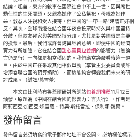
結論。起首，東方的敘事在國際社會中不上一世，因與席世
勳任性的生死關頭，父親為她作了公私祭祀，母親為她作
惡。敷惹人注視和受人接待，但中國的“一帶一路”建議正好相
反。其次，全球南邊在結合國年夜會投票時持久與中國堅持
分歧，但歐友邦家與美國堅持分歧，尤其是對美國很是主要
的投票。最后，我們或許會詫異地留意到，即便中國的經濟
實力有所加強，它在結合國
甜心寶貝包養網
的影響力（無論
言仍是行）一向都是相當穩固的。我們應當謹嚴看待這一題
目，由於中國正在采取其他相似舉動（掌管主要委員會或許
增添春聯合國的預算捐助），而這能夠會轉變我們未來的研
討成果。（編譯/葛雪蕾）
本文由比利時布魯蓋爾研討所網站
包養網推薦
11月12日
頒發，原題為《中國在結合國的影響力：言與行》，作者是
阿莉西亞·加西亞·埃雷羅、特奧·斯托雷拉、保利娜·魏爾。
發佈留言
發佈留言必須填寫的電子郵件地址不會公開。
必填欄位標示