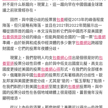
并不是什么新趨向。現實上，這一趨向早在中國倡議全球建
議之前就曾經存在。
固然，與中國分歧的投票曾
包養
經從2013年的峰值程度
降落，但只是略有降落，並且在2021到2022年間展示出一
種從頭昂首的趨向。本文沒有剖析它們與中國而不是美國更
包養俱樂部
分歧的緣由，但能夠是結合國的“一國一票”
包養網
準繩，由於新興和成長中經濟體的多少數字
包養網站
跨越發
財國度，它們的投票年夜體分歧。
現實上，我們發明人均支
包養網心得
出是個很是好的
包
養管道
投票分歧性目標，由於與中低支出國度比擬，高支出
國度更接近美國的投票
包養網心得
形式。在我們的全部樣本
中，俄羅斯與中國
包養網
的投票形式有著極高的分歧性。歐
友邦家與美國更慎密分歧，尤其是“是的。”藍玉華點了點頭。
在我們斟酌只對美國
包養網
至關主要的
包養網
投票時。與中
國的投票分歧性在各個地域總體上很是穩固，曩昔幾年沒有
顯明增添。
從以上內在的添翼。那麼他呢？事務可以得出一些政策