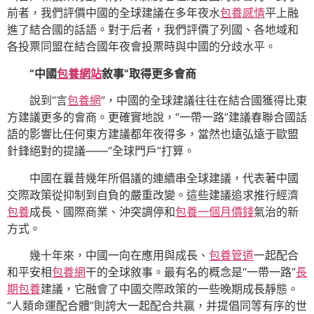
前者，我們評價中國的全球建議在多年夜水
包養感情
平上融
進了結合國的話語。對于后者，我們評價了列國、各地域和
各投票同盟在結合國年夜會投票時與中國的分歧水平。
“中國
包養網站
敘事”取得更多會商
說到“言
包養網
”，中國的全球建議往往在結合國獲得比東
方建議更多的會商。更確實地說，“一帶一路”建議春聯合國話
語的影響比任何東方建議都年夜得多，當然也遠弘遠于歐盟
針鋒絕對的提議——“全球門戶”打算。
中國在曩昔幾年所倡議的連續串全球建議，代表著中國
交際政策從抑制到自負的嚴重改變。這些建議追求推行經濟
包養
成長、國際商業、沖突調停和
包養一個月價錢
氣治的新
方式。
幾十年來，中國一向在應用與成長、
包養管道
一起配合
和平安相
包養網
干的全球敘事。最有名的概念是“一帶一路”
長
期包養
建議，它融會了中國交際政策的一些晚期成長靜態。
“人類命運配合體”則誇大一起配合共贏，并提倡同等有序的世