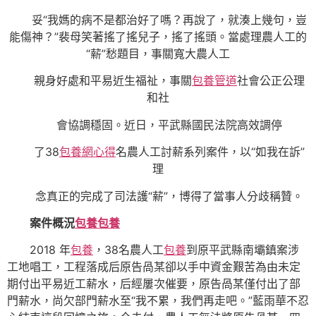
妥“我媽的病不是都治好了嗎？再說了，就湊上幾句，豈
能傷神？”裴母笑著搖了搖兒子，搖了搖頭。當處理農人工的
“薪”愁題目，事關寬大農人工
親身好處和平易近生福祉，事關
包養管道
社會公正公理
和社
會協調穩固。近日，平武縣國民法院高效調停
了38
包養網心得
名農人工討薪系列案件，以“如我在訴”
理
念真正的完成了司法護“薪”，博得了當事人分歧稱贊。
案件概況
包養
包養
2018 年
包養
，38名農人工
包養
到原平武縣南壩鎮案涉
工地唱工，工程落成后原告咼某卻以手中資金艱苦為由未定
期付出平易近工薪水，后經屢次催要，原告咼某僅付出了部
門薪水，尚欠部門薪水至“我不累，我們再走吧。”藍雨華不忍