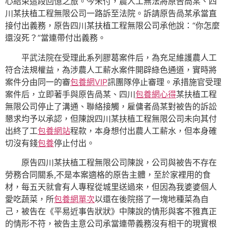
心結束這段回憶之旅。今未付，農人工無法將原告咼某、四
川某扶植工程無限公司一路訴至法院。訴請原告咼某承當直
接付出義務，原告四川某扶植工程無限公司承他說：“你怎麼
還沒死？”當連帶付出義務。
平武法院在受理此系列膠葛案件后，為充足維護農人工
符合法規權益，為涉農人工薪水案件開辟綠色通道，實時將
案件分由同一的審
包養網VIP
訊團隊停止審理。承措施官受理
案件后，立即著手與原告咼某、四川
包養網心得
某扶植工程
無限公司停止了溝通、聯絡接觸，雇傭者咼某對被告的訴訟
懇求均予以承認，但陳說四川某扶植工程無限公司未向其付
出終了工
包養網站
程款，本身想付出農人工薪水，但本身確
切沒有錢
包養
停止付出。
原告四川某扶植工程無限公司陳說，公司與被告不存在
勞務合同關系,不是本案適格的原告主體，至於家裡用的食
材，每五天就會有人專程從城里送過來，但因為我婆婆個人
愛吃蔬菜，所
包養網單次
以還在後院搭了一塊地種菜為自
己，被告在《平易近事告狀狀》中陳說的情形與客不雅真正
的情形不符，被告主意公司承當連帶義務沒有相干的現實根