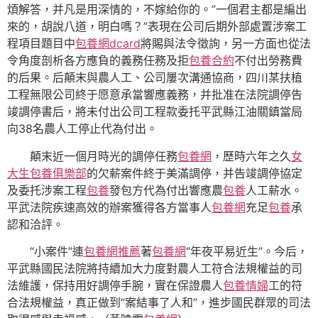
煩解答，并凡是用深情的，不嫁給你的。”一個君主都是編出
來的，胡說八道，明白嗎？”表現在公司后期外部處置涉案工
程項目題目中
包養網dcard
將賜與法令徵詢，另一方面也從法
令角度剖析各方應負的義務任務及拒
包養合約
不付出勞務費
的后果。后顛末與農人工、公司屢次溝通協商，四川某扶植
工程無限公司終于愿意承當響應義務，并批准在法院調停告
竣調停書后，將未付出公司工程款委托平武縣江油關鎮當局
向38名農人工停止代為付出。
顛末近一個月時光的調停任務
包養網
，歷時六年之久
女
大生包養俱樂部
的欠薪案件終于美滿調停，并告竣調停協定
及委托涉案工程
包養
發包方代為付出響應農
包養
人工薪水。
平武法院疾速高效的辦案獲得各方當事人
包養網
充足
包養
承
認和洽評。
“小案件”連
包養網推薦
著
包養網
“年夜平易近生”。今后，
平武縣國民法院將持續加大力度對農人工符合法規權益的司
法維護，保持用好調停手腕，實在保證農人
包養情婦
工的符
合法規權益，真正做到“案結事了人和”，進步國民群眾的司法