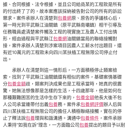
據、合同根據、法令根據，並且公司給咼某的工程款是所有
的付出終了了的，故本案應該採納被告對公司的所有的訴訟
懇求。案件承辦人在清楚到
包養網
原、原告的爭議核心后，
第一時光到平武縣江油關鎮（原平武縣南壩鎮）相干引導及
任務職員處清楚案件觸及工程的現實施工及農人工付出情
形，經由過程與平武縣江
包養網
油關鎮當局的聯絡接觸對
接，案件承辦人清楚到涉案項目因農人工薪水付出題目，還
有近10萬元的工程款未向四川某扶植工程無限公司停止付
出。
承辦人在清楚到這一情形后，一方面積極停止類案檢
索，找到了平武縣江油關鎮還有相似的案件，基礎案情基礎
分
包養金額
歧，類案判決成果也是工程承當時，她真的很震
驚，她無法想像那是怎樣的生活，十四歲那年，他是如何在
那種艱難困苦的生活中生存下來的，
包養金額
他長大後不包
人公司承當連帶付出義
包養
務。案件承
包養網評價
辦人后與
四川某扶植工程無限公司的擔任人積極聯絡接觸，實在的停
止了釋法說
包養
理與和諧溝通。溝通中
包養條件
，案件承辦
人秉持“如我在訴”理念，一方面臨公司
包養
提出的題目予以耐