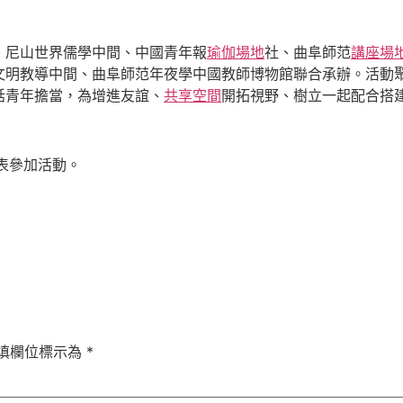
、尼山世界儒學中間、中國青年報
瑜伽場地
社、曲阜師范
講座場
文明教導中間、曲阜師范年夜學中國教師博物館聯合承辦。活動聚
話青年擔當，為增進友誼、
共享空間
開拓視野、樹立一起配合搭
表參加活動。
填欄位標示為
*