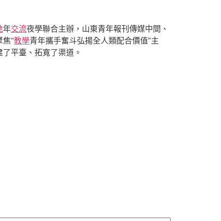
地
年
交流
夜學聯合主辦，山東青年報刊傳媒中間、
焦“
教學
青年攜手奮斗弘揚全人類配合價值”主
建了平臺、拓寬了渠道。