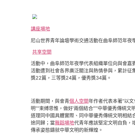
講座場地
尼山世界青年論壇學術交通活動在曲阜師范年夜
共享空間
活動中，曲阜師范年夜學代表組織單位向與會嘉
活動遭到社會各界廣泛關注與熱情參與，累計征集
獎22篇，三等獎24篇，優秀獎34篇。
活動期間，與會青
個人空間
年作者代表本著“以文
明”“束縛思惟，做好‘兩個結合’”“中華優秀傳
道理同中國具體實際、同中華優秀傳統文明相結
途同歸；當
舞蹈場地
代青年應該堅定文明自負，增
傳承姿態鑄就中華文明的新輝煌。