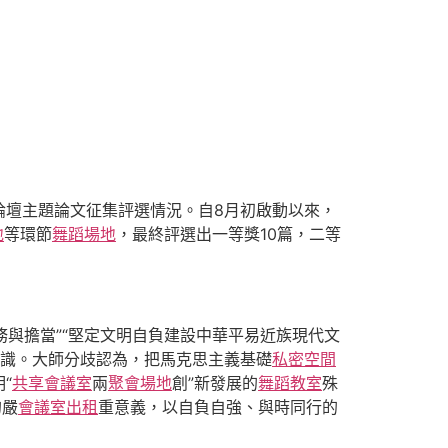
論壇主題論文征集評選情況。自8月初啟動以來，
地
等環節
舞蹈場地
，最終評選出一等獎10篇，二等
務與擔當”“堅定文明自負建設中華平易近族現代文
集共識。大師分歧認為，把馬克思主義基礎
私密空間
“
共享會議室
兩
聚會場地
創”新發展的
舞蹈教室
殊
的嚴
會議室出租
重意義，以自負自強、與時同行的