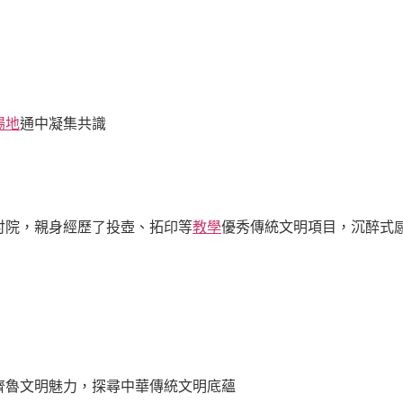
場地
通中凝集共識
討院，親身經歷了投壺、拓印等
教學
優秀傳統文明項目，沉醉式
齊魯文明魅力，探尋中華傳統文明底蘊