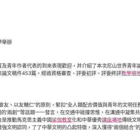
學舉辦
賓及青年作者代表的到來表現歡迎，并介紹了本次尼山世界青年
論文稿件453篇，經過資格審查、評委初評、評委終評
教學場
會友、以友輔仁”的原則，緊扣“全人類配合價值與青年的文明任
統文明的‘兩創’”等話題一一發言，在交通中碰撞思惟，在溝通中凝
合是推動馬克思主義中國
瑜伽教室
化和中華優秀
講座場地
傳統文明
強文明認同，了了中華文明的凸起特徵，深入懂得“兩個結合”