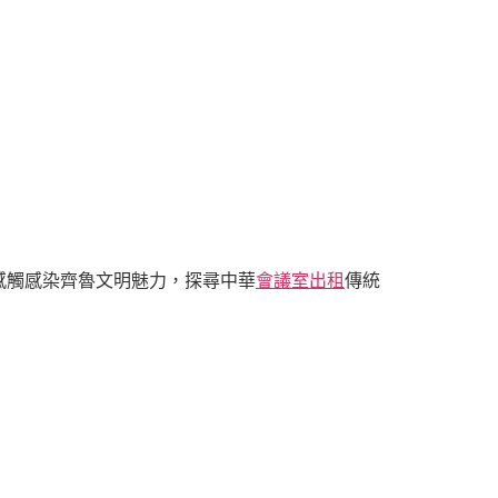
感觸感染齊魯文明魅力，探尋中華
會議室出租
傳統