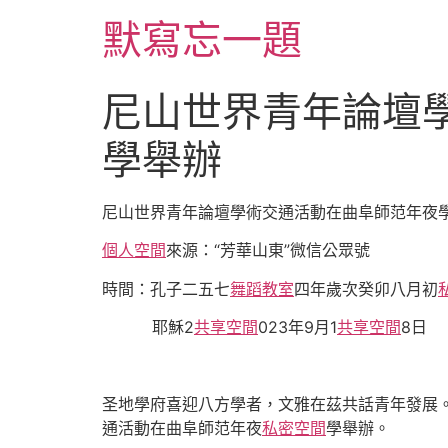
跳
默寫忘一題
至
主
要
尼山世界青年論壇
內
容
學舉辦
尼山世界青年論壇學術交通活動在曲阜師范年夜
個人空間
來源：“芳華山東”微信公眾號
時間：孔子二五七
舞蹈教室
四年歲次癸卯八月初
耶穌2
共享空間
023年9月1
共享空間
8日
圣地學府喜迎八方學者，文雅在茲共話青年發展。
通活動在曲阜師范年夜
私密空間
學舉辦。