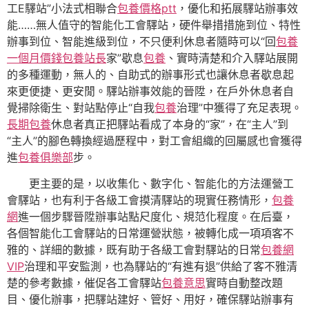
工E驛站”小法式相聯合
包養價格ptt
，優化和拓展驛站辦事效
能……無人值守的智能化工會驛站，硬件舉措措施到位、特性
辦事到位、智能進級到位，不只便利休息者隨時可以“回
包養
一個月價錢
包養站長
家”歇息
包養
、實時清楚和介入驛站展開
的多種運動，無人的、自助式的辦事形式也讓休息者歇息起
來更便捷、更安閒。驛站辦事效能的晉陞，在戶外休息者自
覺掃除衛生、對站點停止“自我
包養
治理”中獲得了充足表現。
長期包養
休息者真正把驛站看成了本身的“家”，在“主人”到
“主人”的腳色轉換經過歷程中，對工會組織的回屬感也會獲得
進
包養俱樂部
步。
更主要的是，以收集化、數字化、智能化的方法運營工
會驛站，也有利于各級工會摸清驛站的現實任務情形，
包養
網
進一個步驟晉陞辦事站點尺度化、規范化程度。在后臺，
各個智能化工會驛站的日常運營狀態，被轉化成一項項客不
雅的、詳細的數據，既有助于各級工會對驛站的日常
包養網
VIP
治理和平安監測，也為驛站的“有進有退”供給了客不雅清
楚的參考數據，催促各工會驛站
包養意思
實時自動整改題
目、優化辦事，把驛站建好、管好、用好，確保驛站辦事有