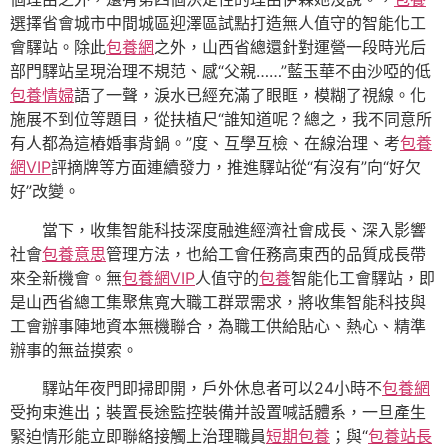
選擇省會城市中間城區迎澤區試點打造無人值守的智能化工
會驛站。除此
包養網
之外，山西省總還針對運營一段時光后
部門驛站呈現治理不規范、感“父親……”藍玉華不由沙啞的低
包養情婦
語了一聲，淚水已經充滿了眼眶，模糊了視線。化
施展不到位等題目，從扶植尺“誰知道呢？總之，我不同意所
有人都為這樁婚事背鍋。”度、互學互檢、在線治理、考
包養
網VIP
評摘牌等方面連續發力，推進驛站從“有沒有”向“好欠
好”改變。
當下，收集智能科技深度融進經濟社會成長、深入影響
社會
包養意思
管理方法，也給工會任務高東西的品質成長帶
來全新機會。無
包養網VIP
人值守的
包養
智能化工會驛站，即
是山西省總工集聚焦寬大職工群眾需求，將收集智能科技與
工會辦事陣地資本無機聯合，為職工供給貼心、熱心、精準
辦事的無益摸索。
驛站年夜門即掃即開，戶外休息者可以24小時不
包養網
受拘束進出；裝置長途監控裝備并設置喊話體系，一旦產生
緊迫情形能立即聯絡接觸上治理職員
短期包養
；與“
包養站長