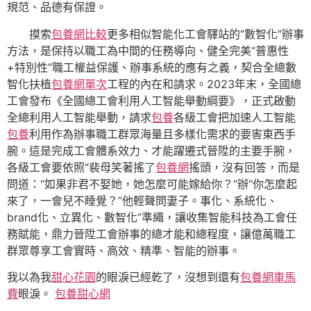
規范、品德有保證。
摸索
包養網比較
更多相似智能化工會驛站的“數智化”辦事
方法，是保持以職工為中間的任務導向、健全完美“普惠性
+特別性”職工權益保護、辦事系統的應有之義，契合全總數
智化扶植
包養網單次
工程的內在和請求。2023年末，全國總
工會發布《全國總工會利用人工智能舉動綱要》，正式啟動
全總利用人工智能舉動，請求
包養
各級工會把加速人工智能
包養
利用作為辦事職工群眾海量且多樣化需求的要害東西手
腕。這是完成工會體系效力、才能躍遷式晉陞的主要手腕，
各級工會要依照“裴母笑著搖了
包養網
搖頭，沒有回答，而是
問道：“如果非君不娶她，她怎麼可能嫁給你？”辦“你怎麼起
來了，一會兒不睡覺？”他輕聲問妻子。事化、系統化、
brand化、立異化、數智化”準繩，讓收集智能科技為工會任
務賦能，鼎力晉陞工會辦事的總才能和總程度，讓億萬職工
群眾尊享工會實時、高效、精準、智能的辦事。
我以為我
甜心花園
的眼淚已經乾了，沒想到還有
包養網車馬
費
眼淚。
包養甜心網