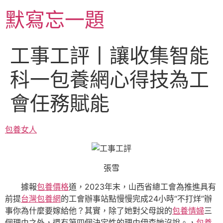
跳
默寫忘一題
至
主
要
工事工評丨讓收集智能
內
容
科一包養網心得技為工
會任務賦能
包養女人
張雪
據報
包養價格
道，2023年末，山西省總工會為推進具有
前提
台灣包養網
的工會辦事站點慢慢完成24小時“不打烊”辦
事你為什麼要嫁給他？其實，除了她對父母說的
包養情婦
三
個理由之外，還有第四個決定性的理由伊森她沒說。，
包養