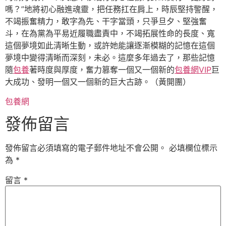
嗎？”地將初心融進魂靈，把任務扛在肩上，時辰堅持警醒，
不竭振奮精力，敢字為先、干字當頭，只爭旦夕、堅強奮
斗，在為黨為平易近履職盡責中，不竭拓展性命的長度、寬
這個夢境如此清晰生動，或許她能讓逐漸模糊的記憶在這個
夢境中變得清晰而深刻，未必。這麼多年過去了，那些記憶
隨
包養
著時度與厚度，奮力篡奪一個又一個新的
包養網VIP
巨
大成功、發明一個又一個新的巨大古跡。（
黃開團
）
包養網
發佈留言
發佈留言必須填寫的電子郵件地址不會公開。
必填欄位標示
為
*
留言
*