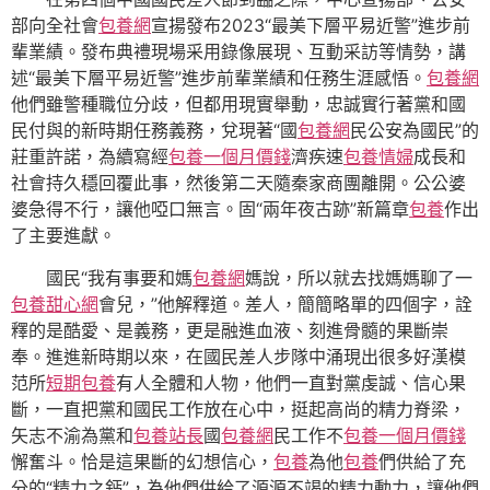
部向全社會
包養網
宣揚發布2023“最美下層平易近警”進步前
輩業績。發布典禮現場采用錄像展現、互動采訪等情勢，講
述“最美下層平易近警”進步前輩業績和任務生涯感悟。
包養網
他們雖警種職位分歧，但都用現實舉動，忠誠實行著黨和國
民付與的新時期任務義務，兌現著“國
包養網
民公安為國民”的
莊重許諾，為續寫經
包養一個月價錢
濟疾速
包養情婦
成長和
社會持久穩回覆此事，然後第二天隨秦家商團離開。公公婆
婆急得不行，讓他啞口無言。固“兩年夜古跡”新篇章
包養
作出
了主要進獻。
國民“我有事要和媽
包養網
媽說，所以就去找媽媽聊了一
包養甜心網
會兒，”他解釋道。差人，簡簡略單的四個字，詮
釋的是酷愛、是義務，更是融進血液、刻進骨髓的果斷崇
奉。進進新時期以來，在國民差人步隊中涌現出很多好漢模
范所
短期包養
有人全體和人物，他們一直對黨虔誠、信心果
斷，一直把黨和國民工作放在心中，挺起高尚的精力脊梁，
矢志不渝為黨和
包養站長
國
包養網
民工作不
包養一個月價錢
懈奮斗。恰是這果斷的幻想信心，
包養
為他
包養
們供給了充
分的“精力之鈣”，為他們供給了源源不竭的精力動力，讓他們