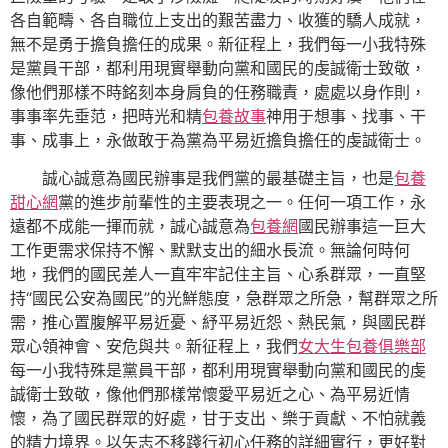
各自範疇、各自職位上支出的艱苦盡力、收獲的驕人成就，
無不是勇于擔負擔任的成果。新征程上，我們每一小我特殊
是黨員干部，都利用現實舉動向黨和國民的虔誠衛士致敬，
像他們那樣不時銘刻本身肩負的任務職責，處處以身作則，
事事率先垂范，把時光和精
包養故事
神用于想事、找事、干
事、成事上，永做敢于為黨為平易近擔負擔任的虔誠衛士。
誠心誠意為國民辦事是我們黨的最基礎主旨，也是
包養
甜心網
黨的進步前輩性的主要表現之一。任何一項工作，永
遠都不成能一揮而就，誠心誠意為
包養網
國民辦事這一巨大
工作更需求保持不懈、默默支出的細水長流。無論何時何
地，我們的國民差人一直牢牢記住主旨、心系群眾，一直堅
持“國民公安為國民”的光鮮態度，急群眾之所急，幫群眾之所
需，推心置腹解平易近憂、紓平易近怨、熱民氣，與國民群
眾心領神會、安危與共。新征程上，我們
女大生包養俱樂部
每一小我特殊是黨員干部，都利用現實舉動向黨和國民的虔
誠衛士致敬，像他們那樣常懷愛平易近之心、為平易近情
懷，為了國民群眾的好處，甘于支出、樂于貢獻、不怕就義
的精力境界。以矢志不移踐行初心任務的詳細實行，更好對