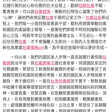
在踐行黨的初心和任務的巨大征程上，勤耕
短期包養
不輟、
奮勇進步。可以說
包養感情
，果斷的幻想信心凝集了他們的
“心神”，讓他們收視反聽
包養
于黨的公安工作。
包養站長
新征
程上，我們每一小我特殊是黨員干部，都利用現實舉動向黨
和國民的虔誠衛士致敬，一直像他們那樣不時刻刻繃緊幻想
信心之弦，時辰牢牢記住黨的最基礎主旨，不忘初心、牢牢
記住任務
包養
，才不會偏離人生航向，小我的人生價值也才
幹在為黨盡
包養價格ptt
責、為平易近造福中得以更好完成。
一向以來，我們的國民差人步隊一直忠誠實行著保衛
包
養網
政治平安、保
包養網單次
護社會安寧、保證國民安定的
任務義務，禁受住了新情勢新義務的考驗，經過的事況了各
類艱苦題目和風險挑釁的考驗。好漢的國民差人步隊是敢于
擔負、勇于擔任的，一直在
台灣包養網
苦干實干、默默貢獻
中砥礪千磨萬擊還堅勁的意志，激揚越是艱險越向前的精氣
神，知重負重、攻堅克難，在急難險重擔務眼前豁得出、頂
得上，在有用應對嚴重挑釁、抵御嚴重風險、戰勝嚴重阻
力、處理嚴重牴觸中沖鋒在前、立功立業，禁受住了各類艱
巨險重的考驗，是敢于涉險灘、爬陡坡的時期好漢。他們在