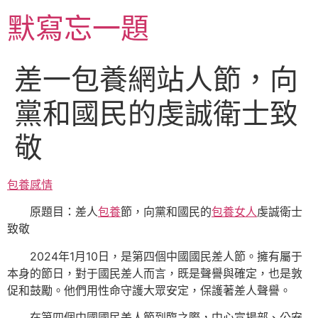
跳
默寫忘一題
至
主
要
差一包養網站人節，向
內
容
黨和國民的虔誠衛士致
敬
包養感情
原題目：差人
包養
節，向黨和國民的
包養女人
虔誠衛士
致敬
2024年1月10日，是第四個中國國民差人節。擁有屬于
本身的節日，對于國民差人而言，既是聲譽與確定，也是敦
促和鼓勵。他們用性命守護大眾安定，保護著差人聲譽。
在第四個中國國民差人節到臨之際，中心宣揚部、公安