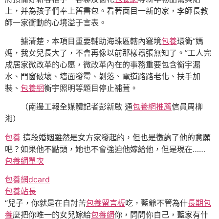
上，并為孩子們奉上舊書包。看著面目一新的家，李師長教
師一家衝動的心境溢于言表。
據清楚，本項目重要輔助海珠區轄內窘境
包養
環衛“媽
媽，我女兒長大了，不會再像以前那樣囂張無知了。”工人完
成居家微改革的心愿，微改革內在的事務重要包含衡宇漏
水、門窗破壞、墻面發霉、剝落、電道路路老化、扶手加
裝、
包養網
衡宇照明等題目停止補葺。
（南邊工報全媒體記者彭新啟 通
包養網推薦
信員周柳
湘）
包養
這段婚姻雖然是女方家發起的，但也是徵詢了他的意願
吧？如果他不點頭，她也不會強迫他嫁給他，但是現在……
包養網單次
包養網dcard
包養站長
“兒子，你就是在自討苦
包養留言板
吃，藍爺不管為什
長期包
養
麼把你唯一的女兒嫁給
包養網
你，問問你自己，藍家有什