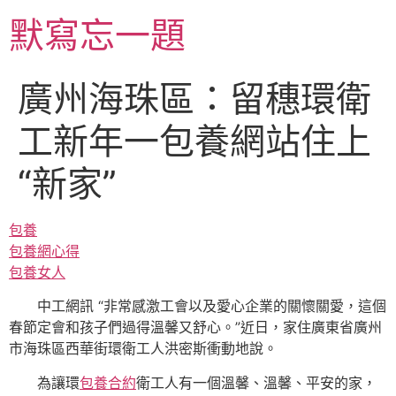
跳
默寫忘一題
至
主
要
廣州海珠區：留穗環衛
內
容
工新年一包養網站住上
“新家”
包養
包養網心得
包養女人
中工網訊 “非常感激工會以及愛心企業的關懷關愛，這個
春節定會和孩子們過得溫馨又舒心。”近日，家住廣東省廣州
市海珠區西華街環衛工人洪密斯衝動地說。
為讓環
包養合約
衛工人有一個溫馨、溫馨、平安的家，