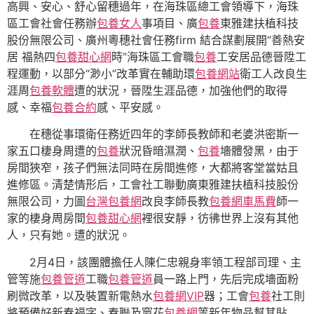
高興、安心、舒心留穗過年，在海珠區總工會領導下，海珠
區工會社會任務辦
包養女人
事項目、廣
包養
東雅建扶植科技
股份無限公司、廣州粵穗社會任務firm 結合謀劃展開“善熱安
居 福熱四
包養甜心網
時”海珠區工會職
包養
工安居品德晉陞工
程運動，以部分“渺小”改革實在輔助環
包養網站
衛工人改良生
涯周
包養軟體
遭的狀況，晉陞生涯品德，加強他們的取得
感、幸福
包養合約
感、平安感。
在穗從事環衛任務近四年的李師長教師和老婆洪密斯一
家五口棲身周遭的
包養
狀況昏暗濕潤、
包養
墻體發黑，由于
房間狹窄，孩子們無法同時在房間進修，大都將客堂當姑且
進修區。清楚情形后，工會社工聯動廣東雅建扶植科技股份
無限公司，力圖
台灣包養網
改良李師長教
包養網車馬費
師一
家的棲身周房間
包養甜心網
裡很安靜，彷彿世界上沒有其他
人，只有她。遭的狀況。
2月4日，該團體擔任人陳仁忠親身率領工程部司理、主
管等施
包養管道
工職
包養管道
員一路上門，先后完成墻面粉
刷微改革，以及裝置新電熱水
包養網VIP
器；工會
包養
社工則
將預備好新春福字、春聯及窗花
包養網
等新年物品幫其貼