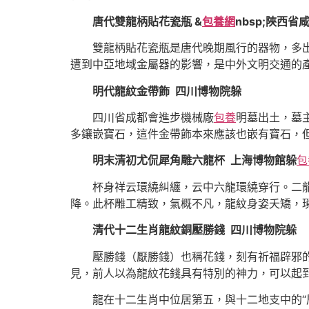
唐代雙龍柄貼花瓷瓶 &
包養網
nbsp;陜西
雙龍柄貼花瓷瓶是唐代晚期風行的器物，多出
遭到中亞地域金屬器的影響，是中外文明交通的
明代龍紋金帶飾 四川博物院躲
四川省成都會進步機械廠
包養
明墓出土，墓
多鑲嵌寶石，這件金帶飾本來應該也嵌有寶石，
明末清初尤侃犀角雕六龍杯 上海博物館躲
包
杯身祥云環繞糾纏，云中六龍環繞穿行。二龍
降。此杯雕工精致，氣概不凡，龍紋身姿夭矯，瑣
清代十二生肖龍紋銅壓勝錢 四川博物院躲
壓勝錢（厭勝錢）也稱花錢，刻有祈福辟邪的
見，前人以為龍紋花錢具有特別的神力，可以起
龍在十二生肖中位居第五，與十二地支中的“辰