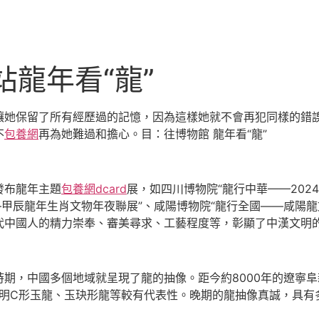
站龍年看“龍”
她保留了所有經歷過的記憶，因為這樣她就不會再犯同樣的錯
不
包養網
再為她難過和擔心。目：往博物館 龍年看“龍”
布龍年主題
包養網dcard
展，如四川博物院“龍行中華——202
—甲辰龍年生肖文物年夜聯展”、咸陽博物院“龍行全國——咸陽
代中國人的精力崇奉、審美尋求、工藝程度等，彰顯了中漢文明
，中國多個地域就呈現了龍的抽像。距今約8000年的遼寧阜新
文明C形玉龍、玉玦形龍等較有代表性。晚期的龍抽像真誠，具