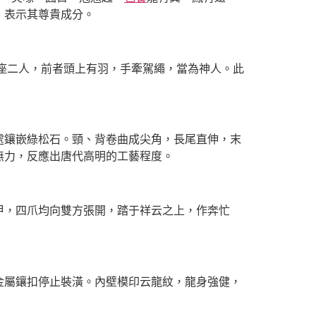
，表示其尊貴成分。
座二人，前者頭上有羽，手牽駕繩，當為神人。此
鑲嵌綠松石。頸、背卷曲成尖角，長尾直伸，末
無力，反應出唐代高明的工藝程度。
，四爪均向雙方張開，踏于祥云之上，作奔忙
金屬鑲扣停止裝潢。內壁模印云龍紋，龍身強健，