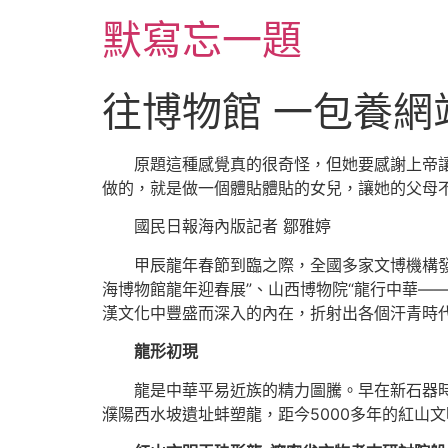
跳
默寫忘一題
至
主
要
往博物館 一包養網
內
容
原題這種感覺真的很奇怪，但她要感謝上帝讓
做的，就是做一個體貼體貼的女兒，讓她的父母
國民日報海內版記者 鄒雅婷
甲辰龍年春節到臨之際，全國多家文博機構發
海博物館龍年迎春展”、山西博物院“龍行中華—
漢文化中豐盛而深入的內在，折射出各個汗青時
龍形初現
龍是中華平易近族的精力圖騰。早在新石器時期
濮陽西水坡遺址蚌塑龍，距今5000多年的紅山