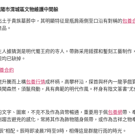
省咸陽市渭城區文物維護中間躲
土于貴族墓葬中，其明顯特征是瓶肩兩側至口沿有對稱的
包養
產品。
主人據猜測是明代蜀王府的寺人。帶飾采用錘揲和鏨刻工藝制作
但均已缺掉。
養合約
升騰而上構
包養行情
成杯柄，高攀杯沿，探首與杯內一龍爭戲
聞森然，須鬣飛動，具有典範的明代作風。杯身有陰文篆書“尤
文字、圖案，不克不及作為貨幣暢通，重要用于佩
包養網
帶、
到趨吉避兇的感化，常將其作為飾物隨身佩帶，或作為吉祥之物
”相配。辰時即凌晨7時至9時，相傳這是群龍行雨的時光。