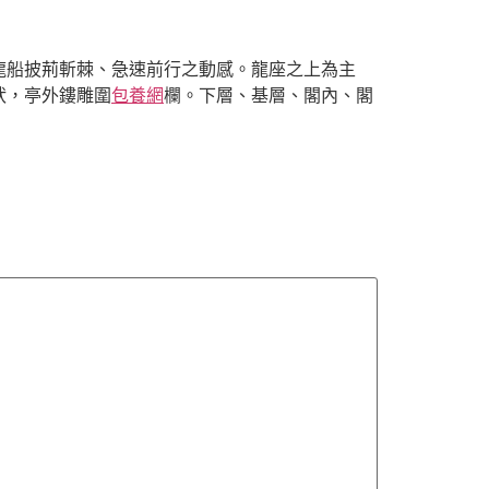
船披荊斬棘、急速前行之動感。龍座之上為主
狀，亭外鏤雕圍
包養網
欄。下層、基層、閣內、閣