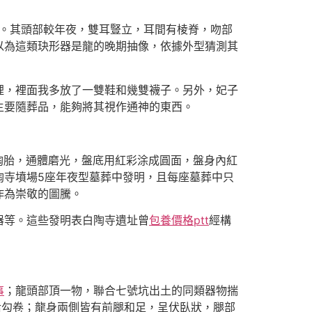
。其頭部較年夜，雙耳豎立，耳間有棱脊，吻部
以為這類玦形器是龍的晚期抽像，依據外型猜測其
，裡面我多放了一雙鞋和幾雙襪子。另外，妃子
主要隨葬品，能夠將其視作通神的東西。
陶胎，通體磨光，盤底用紅彩涂成圓面，盤身內紅
陶寺墳場5座年夜型墓葬中發明，且每座墓葬中只
作為崇敬的圖騰。
器等。這些發明表白陶寺遺址曾
包養價格ptt
經構
事
；龍頭部頂一物，聯合七號坑出土的同類器物揣
后勾卷；龍身兩側皆有前腿和足，呈伏臥狀，腿部