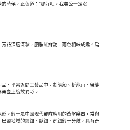
的時候，正色道：“那好吧，我老公一定沒
青花深邃深摯，胭脂紅鮮艷，兩色相映成趣。扁
。
品、平易近間工藝品中。劃龍船、祈龍雨、舞龍
界舞臺上綻放異彩。
形。錞于是中國現代部隊應用的衝擊樂器，常與
、巴蜀地域的繩鈕、獸鈕、虎鈕錞于分歧，具有奇