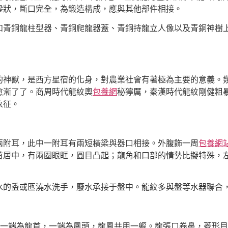
銎狀，斷口完全，為鍛造構成，應與其他部件相接。
青銅龍柱型器、青銅爬龍器蓋、青銅持龍立人像以及青銅神樹上
獸，是西方星宿的化身，對農業社會有著極為主要的意義。幾
愈漸了了。商周時代龍紋奧
包養網
秘獰厲，秦漢時代龍紋剛健粗
象征。
附耳，此中一附耳有兩短橫梁與器口相接。外腹飾一周
包養網
首居中，有兩圈眼眶，圓目凸起；龍角和口部的情勢比擬特殊，
的盉或匜澆水洗手，廢水承接于盤中。龍紋多與盤等水器聯合，
端為龍首，一端為鳳頭，龍鳳共用一軀。龍張口卷鼻，菱形目