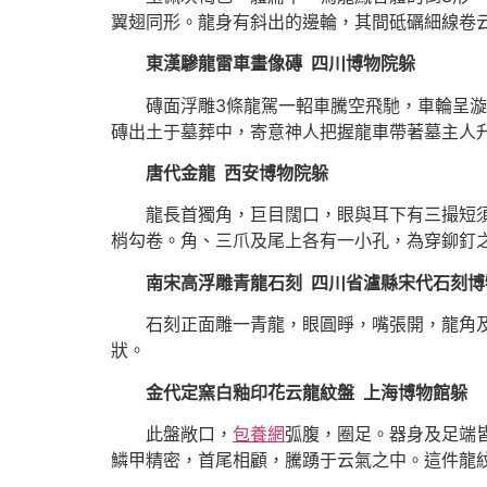
翼翅同形。龍身有斜出的邊輪，其間砥礪細線卷
東漢驂龍雷車畫像磚 四川博物院躲
磚面浮雕3條龍駕一軺車騰空飛馳，車輪呈漩渦
磚出土于墓葬中，寄意神人把握龍車帶著墓主人
唐代金龍 西安博物院躲
龍長首獨角，巨目闊口，眼與耳下有三撮短須，
梢勾卷。角、三爪及尾上各有一小孔，為穿鉚釘
南宋高浮雕青龍石刻 四川省瀘縣宋代石刻博
石刻正面雕一青龍，眼圓睜，嘴張開，龍角及龍
狀。
金代定窯白釉印花云龍紋盤 上海博物館躲
此盤敞口，
包養網
弧腹，圈足。器身及足端
鱗甲精密，首尾相顧，騰踴于云氣之中。這件龍