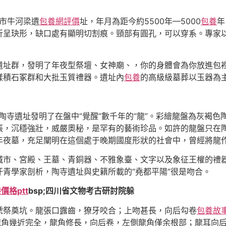
市牛河梁遺
包養網評價
址，年月為距今約5500年—5000
包養
年
折呈玦形，缺口處有顯明切割痕。頸部有圓孔，可以穿系。專家
群，發明了年夜型祭壇、女神廟、，你的身體會為你放進包裡
樣積石冢群和大批玉質禮器。遺址內
包養
的高級級墓葬以玉器為
寺遺址發明了在盤中“覺醒”數千年的“龍”。彩繪龍盤為灰褐色
張，沉穩強壯，威嚴奧秘，是罕有的藝術珍品。如許的龍盤只在
年夜墓，充足闡明在這個處于晚期國度形狀的社會中，曾經將龍
了城市、宮殿、王墓、青銅器、不雅象臺、文字以及象征王權的禮
青學家剖析，陶寺遺址與史籍所載的“堯都平陽”很是吻合。
價格ptt
bsp;四川省文物考古研討院躲
祭奠坑。龍張口露齒，獠牙咬合；上吻甚長，向后勾卷
包養故
側龍角幾近完全，龍角修長，向后卷，左側龍角僅余根部；龍耳向