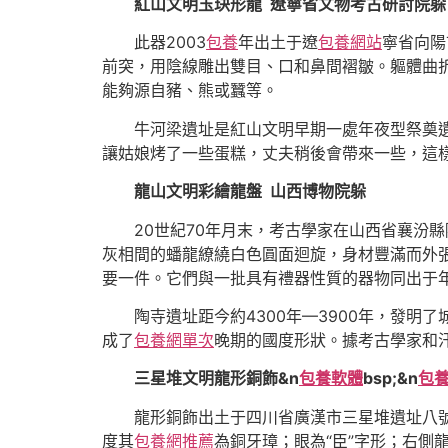
紅山文明玉玦形龍 遼寧省文物考古研討院躲
此器2003
包養
年出土于遼
包養網站
寧省向陽
前突，用陰線雕出雙目、口和鼻間褶皺。軀體曲
能夠源自豬、熊或蠶等。
牛河梁遺址是紅山文明早期一處年夜型祭奠遺址
讓姑娘烤了一些蛋糕，丈夫稍後會帶來一些，這
龍山文明彩繪龍盤 山西博物院躲
20世紀70年月末，考古學家在山西省襄汾縣陶
灰相間的蟠龍繚繞白色圓面迴旋，身材豐滿而外
要一件。它們與一批具有禮器性質的器物同出于
陶寺遺址距今約4300年—3900年，發明
成了
包養網單次
晚期的國度形狀。據考古學家和汗
三星堆文明龍形銅飾&n
包養軟體
bsp;&n
包養
龍形銅飾出土于四川省廣漢市三星堆遺址八號
度其
包養網推薦
為銅牙璋；眼為“臣”字形；右