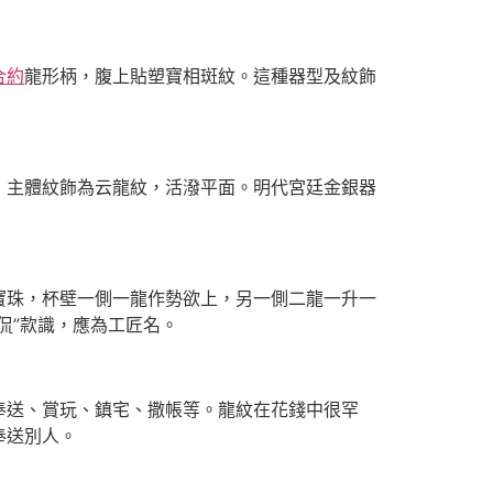
合約
龍形柄，腹上貼塑寶相斑紋。這種器型及紋飾
，主體紋飾為云龍紋，活潑平面。明代宮廷金銀器
寶珠，杯壁一側一龍作勢欲上，另一側二龍一升一
侃”款識，應為工匠名。
奉送、賞玩、鎮宅、撒帳等。龍紋在花錢中很罕
奉送別人。