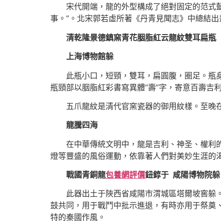
宋代開端，龍的外型構成了絕對固定的范式藍玉
事。”。北宋郭若虛所著《丹青見聞志》中總結出
清乾隆景德鎮窯青花胭脂紅云龍紋雙耳扁瓶
上海博物館躲
此瓶小口，短頸，雙耳，扁圓腹，圈足。瓶身前
瓶頸部以胭脂紅彩書寫異體“壽”字，寄意百壽吉
五爪龍紋是清代官窯瓷器的御用紋樣。至晚在
龍騰四海
在中華傳統文明中，龍是吉利、神圣、權利的象
燈等豐盛的風俗運動，依靠著人們對美妙生涯的
戰國青銅龍
包養網評價
鈕錞于 咸陽博物院躲
此器出土于陜西省咸陽市渭城區塔爾坡窖躲。通
鼓共同，用于戰鬥中批示進退，有時亦用于祭奠
特的秦國作風。