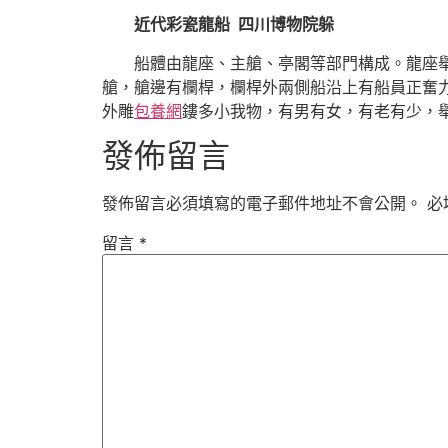
近代彩瓷龍船 四川博物院躲
船體由龍座、主艙、亭閣等部門構成。龍座舉頭
艙，艙邊有欄桿，欄桿外兩側船沿上有船員正奮
外雕
包養網
鏤多小我物，有男有女，有老有少，
發佈留言
發佈留言必須填寫的電子郵件地址不會公開。
必
留言
*