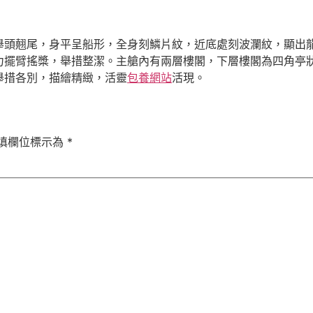
翹尾，身平呈船形，全身刻鱗片紋，近底處刻波瀾紋，顯出龍
力擺臂搖槳，舉措整潔。主艙內有兩層樓閣，下層樓閣為四角亭
舉措各別，描繪精緻，活靈
包養網站
活現。
填欄位標示為
*