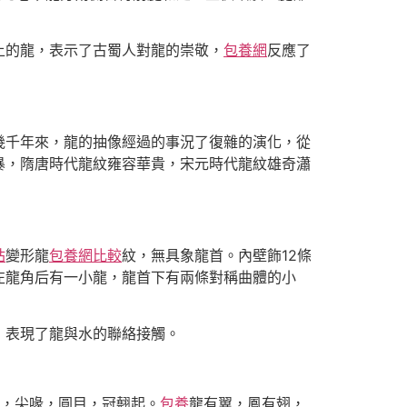
的龍，表示了古蜀人對龍的崇敬，
包養網
反應了
千年來，龍的抽像經過的事況了復雜的演化，從
暴，隋唐時代龍紋雍容華貴，宋元時代龍紋雄奇瀟
站
變形龍
包養網比較
紋，無具象龍首。內壁飾12條
左龍角后有一小龍，龍首下有兩條對稱曲體的小
表現了龍與水的聯絡接觸。
，尖喙，圓目，冠翹起。
包養
龍有翼，鳳有翅，