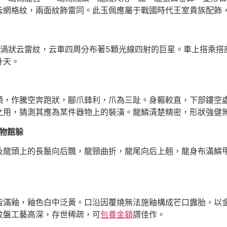
云網格紋，兩面紋飾雷同。此玉佩應屬于戰國時代王室貴族配飾
狀云雷紋，云車四周分布著5顆光線四射的巨星。車上搭乘搭
升天。
作騰空奔跑狀，腳爪鋒利，爪為三趾。身軀較直，下部鏤空處
之用，猜測其應為某件器物上的裝潢。龍鱗清楚精密，形狀強健
物館躲
頭上的長鬣向后飄，龍頸曲折，龍尾向后上翹，龍身布滿鱗甲
皆滿釉，釉色白中泛黃。口沿因覆燒無法施釉構成芒口露胎，以
紋盤工藝高深，存世稀疏，可
包養金額
謂佳作。