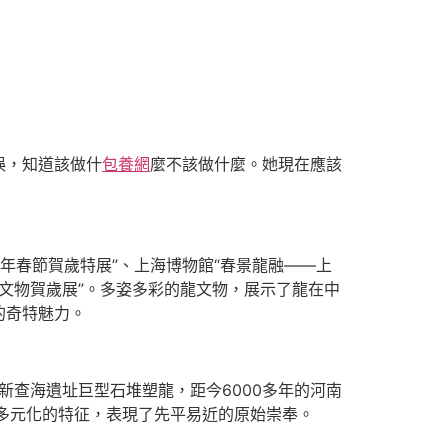
誤，知道該做什
包養網
麼不該做什麼。她現在應該
4年春節賀歲特展”、上海博物館“春景龍融——上
龍文物賀歲展”。多姿多彩的龍文物，展示了龍在中
的奇特魅力。
查海遺址巨型石堆塑龍，距今6000多年的河南
有多元化的特征，表現了先平易近的原始崇奉。