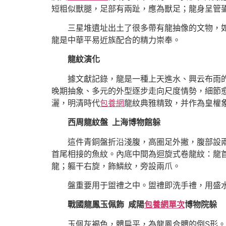
短粗似獸腿，足部有兩趾，應為獸足；龍身呈管
三星堆遺址出土了很多帶有龍抽像的文物，如
龍是中華平易近族配合的精力崇奉。
龍紋演化
據文獻記錄，龍是一種上天進水、興云布雨的神
晚期抽象、多元的外型逐步走向尺度情勢，細節
灑，明清時代
包養網
龍紋典雅精致，并作為皇權
西周龍紋盤 上海博物館躲
這件青銅盤折沿淺腹，高圈足外撇，腹部設兩
首尾相接的魚紋。內底中間為迴旋式卷龍紋：龍
龍；軀干右旋，飾鱗紋，旁設兩爪。
盤重要用于盥禮之中。盥禮即洗手禮，用盛水
戰國龍鳳玉佩飾 咸陽
包養網單次
博物院躲
玉佩灰褐色，體扁平，為龍鳳合體的倒S形。一