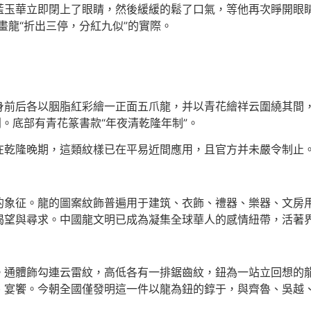
華立即閉上了眼睛，然後緩緩的鬆了口氣，等他再次睜開眼睛
畫龍“折出三停，分紅九似”的實際。
后各以胭脂紅彩繪一正面五爪龍，并以青花繪祥云圍繞其間，
利。底部有青花篆書款“年夜清乾隆年制”。
乾隆晚期，這類紋樣已在平易近間應用，且官方并未嚴令制止
征。龍的圖案紋飾普遍用于建筑、衣飾、禮器、樂器、文房用
渴望與尋求。中國龍文明已成為凝集全球華人的感情紐帶，活著
體飾勾連云雷紋，高低各有一排鋸齒紋，鈕為一站立回想的龍
、宴饗。今朝全國僅發明這一件以龍為鈕的錞于，與齊魯、吳越