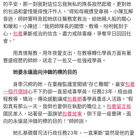
的平安，那一刻我對這位忘我無私的隊長寂然起敬，更對她
的包涵和愛惜覺得愧汗怍人。”得知母親遭受車禍，小陳瓦解
昏迷，師帥實時背起她送往醫務室救治，給她親人般的關心
和暖和。小陳述：“我把師隊長的關懷、教導、吩咐銘刻于
心，
包養
果斷戒治的信念，盡力戒除毒癮，爭奪早日回回社
會。”
用真情幫教，用年夜愛支出，在教導轉化學員方面有著
豐盛經歷的師帥，送走了一批又一批強戒學員。
她要永遠面向沖鋒的標的目的
身患沉痾的她，在重癥監護室闖過“存亡難關”，最安
包養
一個月價錢
心不下的卻一直是戒毒學員。任務23年，經由過
程教導、矯治、傳染感動讓戒
包養網
毒學員重走人活路。“假
如真有那么一天，我倒也要倒在執勤的職位上。
包養留言板
國民差人，站著是一面旗號
包養故事
，倒下是一座豐碑，面
向的永遠是沖鋒的標的目的！”師帥說。
她扎基礎層司法行政任務23年，一直果斷“當然是他的妻