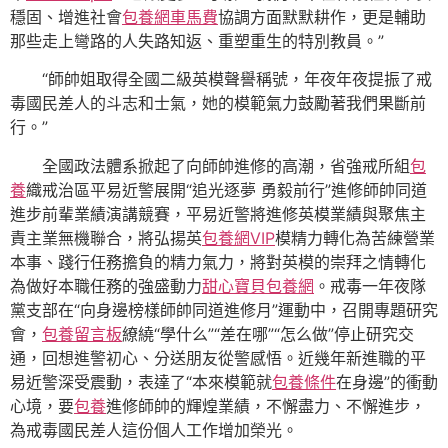
穩固、增進社會
包養網車馬費
協調方面默默耕作，更是輔助
那些走上彎路的人失路知返、重塑重生的特別教員。”
“師帥姐取得全國二級英模聲譽稱號，年夜年夜提振了戒
毒國民差人的斗志和士氣，她的模範氣力鼓勵著我們果斷前
行。”
全國政法體系掀起了向師帥進修的高潮，省強戒所組
包
養
織戒治區平易近警展開“追光逐夢 勇毅前行”進修師帥同道
進步前輩業績演講競賽，平易近警將進修英模業績與聚焦主
責主業無機聯合，將弘揚英
包養網VIP
模精力轉化為苦練營業
本事、踐行任務擔負的精力氣力，將對英模的崇拜之情轉化
為做好本職任務的強盛動力
甜心寶貝包養網
。戒毒一年夜隊
黨支部在“向身邊榜樣師帥同道進修月”運動中，召開專題研究
會，
包養留言板
繚繞“學什么”“差在哪”“怎么做”停止研究交
通，回想進警初心、分送朋友從警感悟。近幾年新進職的平
易近警深受震動，表達了“本來模範就
包養條件
在身邊”的衝動
心境，要
包養
進修師帥的輝煌業績，不懈盡力、不懈進步，
為戒毒國民差人這份個人工作增加榮光。