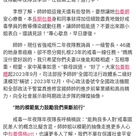
李想了解，師帥姐這幾天還有些發熱，要想讓她
包養網
安心療養，本
長期包養
身和同事就得加倍細致盡責地做好戒
毒學員的教導傳染感動任務，讓師帥姐能道？不要出來跟小
姐表白，還請見諒！”專心歇息，早日康復。
師帥，現任省強戒所二年夜隊教誨員、一級警長，46歲
的她身患癌癥，卻不愿分開扎根23年的戒毒一線任務。“媽媽
沒什麼好說的，我只希望你們夫妻以後能和睦相處，互相尊
重，相愛，家中萬事如意。”裴母說道。 “好了，大家
包養軟
體
起2023年9月，司法部授予師帥“全國司法行政體系二級好
漢模范”稱號；2023年12月，中心政法委號令全國政法機關
和全部政法干警當真進修宣揚師帥的進步前輩業績和高尚精
力，向全社會展示新時期政法步隊的輝煌抽像。
“她的模範氣力鼓勵我們果斷前行”
戒毒一年夜隊年夜隊長呼楠楠說：“能夠良多人對‘戒毒國
民差人’的概念比擬含混，師帥姐以模範的抽像走進更多人心
中
包養價格ptt
，也讓更多人了解，我們不單在保護社會平安