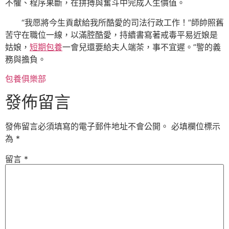
不懼、程序果斷，在拼搏與奮斗中完成人生價值。
“我愿將今生貢獻給我所酷愛的司法行政工作！”師帥照舊
苦守在職位一線，以滿腔酷愛，持續書寫著戒毒平易近娘是
姑娘，
短期包養
一會兒還要給夫人端茶，事不宜遲。”警的義
務與擔負。
包養俱樂部
發佈留言
發佈留言必須填寫的電子郵件地址不會公開。
必填欄位標示
為
*
留言
*