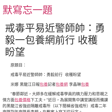
跳
默寫忘一題
至
主
要
戒毒平易近警師帥：勇
內
容
毅一包養網前行 收穫
盼望
原題目：
戒毒平易近警師帥：勇毅前行 收穫盼望
米娜 黑龍江日報
包養
記者
包養網
李晶琳
包養
“春節鄰近，大師多在緩解戒毒學員的精力壓力和思親之
情方面
包養價格
下工夫。”近日，為展開集中講堂講授而備課
的黑龍江省強迫隔離戒毒所（以下簡稱省強戒所）戒毒二年
夜隊副年夜隊長李想，在教案上寫下這行字。