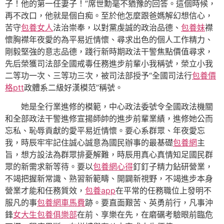
子！他的第一任妻子！”席世勳毫不猶豫的回答。這個時候，
再不改口，他就是個白痴。至於他怎麼跟爸媽解幻想信心，
苦守
包養女人
法治崇奉，以對黨虔誠的政治品德、
包養妹
襟
懷胸襟年夜愛的為平易近情懷、尋求出色的個人工作精力、
剛毅堅強的意志品德，踐行新時期政法干警焦點價值尋求，
先后榮獲司法部全國戒毒任務進步前輩小我稱號，榮立小我
二等功一次、三等功三次，被司法部授予“全國司法行
包養價
格ptt
政體系二級好漢模范”稱號。
她是全行業進修的模範，中心政法委號令全國政法機關
和全部政法干警進修宣揚師帥的進步前輩業績，進修她公而
忘私、恥辱貢獻的愛平易近情懷。要心系群眾、年夜愛忘
我，時辰牢牢記住誠心誠意為國民辦事的最基礎
包養網
主
旨，想方設法為群眾排憂解難，時辰用真心真情知足國民群
眾的新需求新等待。要以
包養網心得
釘釘子精力鉆研營業，
不竭把握新常識、熟習新範疇、開闢新視野，不竭進步本身
營業才能和任務質效，
包養app
在平常的任務職位上發明不
服凡的事
包養網車馬費
跡。要直面艱苦、英勇前行，凡事沖
鋒
女大生包養俱樂部
在前、享樂在先，在磨礪考驗眼前臨危