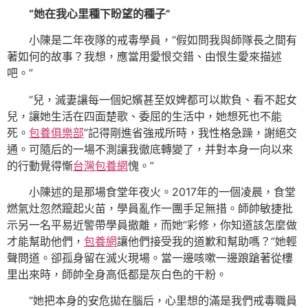
“她在我心里種下盼望的種子”
小陳是二年夜隊的戒毒學員，“假如問我與師隊長之間有
著如何的故事？我想，應當用愛恨交錯、由恨生愛來描述
吧。”
“兒，滅妻讓每一個妃嬪甚至奴婢都可以欺負、看不起女
兒，讓她生活在四面楚歌、委屈的生活中，她想死也不能
死。
包養俱樂部
”記得剛進省強戒所時，我性格急躁，謝絕交
通。可隨后的一場不測讓我徹底轉變了，并對本身一向以來
的行動覺得慚
台灣包養網
愧。”
小陳述的是那場食堂年夜火。2017年的一個凌晨，食堂
燃氣灶忽然躥起火苗，學員亂作一團手足無措。師帥敏捷批
示另一名平易近警帶學員撤離，而她“彩修，你知道該怎麼做
才能幫助他們，
包養網
讓他們接受我的道歉和幫助嗎？”她輕
聲問道。卻孤身留在滅火現場。當一邊咳嗽一邊踉蹌著從樓
里出來時，師帥全身高低都是灰白色的干粉。
“她把本身的安危拋在腦后，心里想的滿是我們戒毒職員