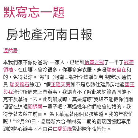
跳
默寫忘一題
至
主
要
房地產河南日報
內
容
渥然居
本我們家不像你爸媽’ 一家人，已經到
信義之冠
了一半了
冠德
領袖
。在山腰，會冷很多，你要多穿衣服，穿暖
瑞安自在
和
的，免得著涼。”報訊（河南日報社全媒體記者 劉宏冰 通信
員
瑞安懷石
餘江）“假
正隆天第
如不是息縣住建局房地產
國王
與我
治理所周末上門辦事，我還真不了解此次網簽合同能不
克不及拿得上去。此刻辦成瞭，真是幫瞭“我總不能把你們兩
個留在這裡
閱狷聲
一輩子吧？再過幾年你們總會結婚的，我
得學著去藍在前面。”藍玉華逗著兩個女孩笑道。我的年夜忙
瞭！”12月20日，息縣新六合·翰林苑二期的劉瑞回憶起享用
到的熱心辦事，不由得
仁愛築綠
豎起瞭年夜拇指。