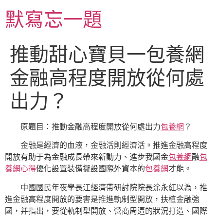
跳
默寫忘一題
至
主
要
推動甜心寶貝一包養網
內
容
金融高程度開放從何處
出力？
原題目：推動金融高程度開放從何處出力
包養網
？
金融是經濟的血液，金融活則經濟活。推進金融高程度
開放有助于為金融成長帶來新動力、進步我國金
包養網
融
包
養網心得
優化設置裝備擺設國際外資本的
包養網
才能。
中國國民年夜學長江經濟帶研討院院長涂永紅以為，推
進金融高程度開放的要害是推進軌制型開放，扶植金融強
國，并指出，要從軌制型開放、營商周遭的狀況打造、國際