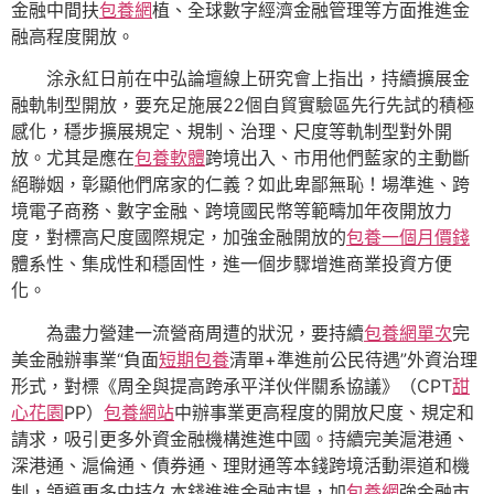
金融中間扶
包養網
植、全球數字經濟金融管理等方面推進金
融高程度開放。
涂永紅日前在中弘論壇線上研究會上指出，持續擴展金
融軌制型開放，要充足施展22個自貿實驗區先行先試的積極
感化，穩步擴展規定、規制、治理、尺度等軌制型對外開
放。尤其是應在
包養軟體
跨境出入、市用他們藍家的主動斷
絕聯姻，彰顯他們席家的仁義？如此卑鄙無恥！場準進、跨
境電子商務、數字金融、跨境國民幣等範疇加年夜開放力
度，對標高尺度國際規定，加強金融開放的
包養一個月價錢
體系性、集成性和穩固性，進一個步驟增進商業投資方便
化。
為盡力營建一流營商周遭的狀況，要持續
包養網單次
完
美金融辦事業“負面
短期包養
清單+準進前公民待遇”外資治理
形式，對標《周全與提高跨承平洋伙伴關系協議》（CPT
甜
心花園
PP）
包養網站
中辦事業更高程度的開放尺度、規定和
請求，吸引更多外資金融機構進進中國。持續完美滬港通、
深港通、滬倫通、債券通、理財通等本錢跨境活動渠道和機
制，領導更多中持久本錢進進金融市場，加
包養網
強金融市