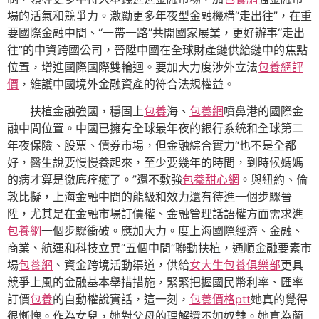
場的活氣和競爭力。激勵更多年夜型金融機構“走出往”，在重
要國際金融中間、“一帶一路”共開國家展業，更好辦事“走出
往”的中資跨國公司，晉陞中國在全球財產鏈供給鏈中的焦點
位置，增進國際國際雙輪迴。要加大力度涉外立法
包養網評
價
，維護中國境外金融資產的符合法規權益。
扶植金融強國，穩固上
包養
海、
包養網
噴鼻港的國際金
融中間位置。中國已擁有全球最年夜的銀行系統和全球第二
年夜保險、股票、債券市場，但金融綜合實力“也不是全都
好，醫生說要慢慢養起來，至少要幾年的時間，到時候媽媽
的病才算是徹底痊癒了。”還不敷強
包養甜心網
。與紐約、倫
敦比擬，上海金融中間的能級和效力還有待進一個步驟晉
陞，尤其是在金融市場訂價權、金融管理話語權方面需求進
包養網
一個步驟衝破。應加大力。度上海國際經濟、金融、
商業、航運和科技立異“五個中間”聯動扶植，通順金融要素市
場
包養網
、資金跨境活動渠道，供給
女大生包養俱樂部
更具
競爭上風的金融基本舉措措施，緊緊把握國民幣利率、匯率
訂價
包養
的自動權說實話，這一刻，
包養價格ptt
她真的覺得
很慚愧。作為女兒，她對父母的理解還不如奴隸。她真為蘭