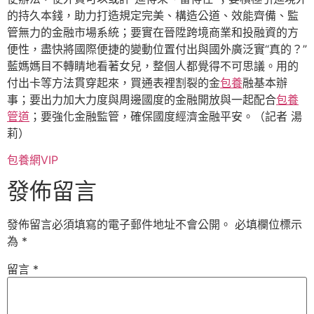
的持久本錢，助力打造規定完美、構造公道、效能齊備、監
管無力的金融市場系統；要實在晉陞跨境商業和投融資的方
便性，盡快將國際便捷的變動位置付出與國外廣泛實“真的？”
藍媽媽目不轉睛地看著女兒，整個人都覺得不可思議。用的
付出卡等方法貫穿起來，買通表裡割裂的金
包養
融基本辦
事；要出力加大力度與周邊國度的金融開放與一起配合
包養
管道
；要強化金融監管，確保國度經濟金融平安。（記者 湯
莉）
包養網VIP
發佈留言
發佈留言必須填寫的電子郵件地址不會公開。
必填欄位標示
為
*
留言
*