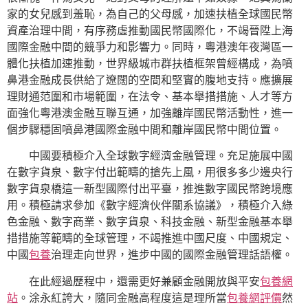
家的女兒感到羞恥，為自己的父母感，加速扶植全球國民幣
資產治理中間，有序務虛推動國民幣國際化，不竭晉陞上海
國際金融中間的競爭力和影響力。同時，粵港澳年夜灣區一
體化扶植加速推動，世界級城市群扶植框架曾經構成，為噴
鼻港金融成長供給了遼闊的空間和堅實的腹地支持。應擴展
理財通范圍和市場範圍，在法令、基本舉措措施、人才等方
面強化粵港澳金融互聯互通，加強離岸國民幣活動性，進一
個步驟穩固噴鼻港國際金融中間和離岸國民幣中間位置。
中國要積極介入全球數字經濟金融管理。充足施展中國
在數字貨泉、數字付出範疇的搶先上風，用很多多少邊央行
數字貨泉橋這一新型國際付出平臺，推進數字國民幣跨境應
用。積極請求參加《數字經濟伙伴關系協議》，積極介入綠
色金融、數字商業、數字貨泉、科技金融、新型金融基本舉
措措施等範疇的全球管理，不竭推進中國尺度、中國規定、
中國
包養
治理走向世界，進步中國的國際金融管理話語權。
在此經過歷程中，還需更好兼顧金融開放與平安
包養網
站
。涂永紅誇大，隨同金融高程度這是理所當
包養網評價
然