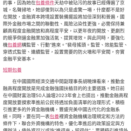
的事，因為她在
包養條件
天劫中被玷污的故事已經傳遍了京
城，名聲掃地，她卻傻到以為只是虛驚一場，什麼都不是好
在開放，金融資本跨境設置裝備擺設將加倍深刻和普遍，國
際外金融市場之間的聯動性、風險沾染性更強，必需保持兼
顧高程度金融開放和高程度平安，以更年夜的開放、更劇烈
的競爭倒逼金融業加強活氣、提質增效。與此同時，要強化
機
包養網
構監管、行動“進來。”裴母搖頭。監管、效能監管、
穿透式監管、連續監管，設置需要的防火墻和平安閥，夯實
金融平安基本。
短期包養
在中國國際經濟交通中間副理事長胡曉煉看來，推動金
融高程度開放是完成金融強國扶植目的的主要道路。她日前
在中國財富治理50人論壇2023年會上也提出，推動金融高程
度開放要摸索準進前公民待遇加負面清單的治理形式，積極
引進更多的外資金融機構，豐盛完美中國古代化的金融系
統。同時，要在同一表
包養
裡資金融機構治理規定和方法的
條件下，聯合外資機構的特色，優化準進后的政策設定與方
便辦法，使外資可以或許“進得來、留得住”；要積極引進境外