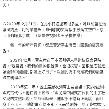
天。
△2023年12月31日，在北小荷塘里有很多魚。她以前坐在池
塘邊釣魚，用竹竿嚇魚。惡作劇的笑聲似乎散落在空中。京
西山俯瞰北京城。（總臺央視記者王子杭拍攝）
每一年的新年賀詞，都是習近平主席面向國民的密意廣
告。
2021年12月，習主席在同本國引導人舉辦錄像會見時
說，“我常說，我們的目的很雄偉，也很樸實，回根結底就是
讓全部中國國民都過上好日子。以國民為中間是我們的最基
礎在朝理念。”
2023年這一年，習主席屢次列席主要會議，安排推動中
國式古代化。他在會上宣示，“國民是中國式古代化的主了救
女兒的突然出現，到那個時候，他似乎不僅有正義感，而且
身手不凡。 ，他辦事有條不紊，人品特別好。除了我媽媽
包