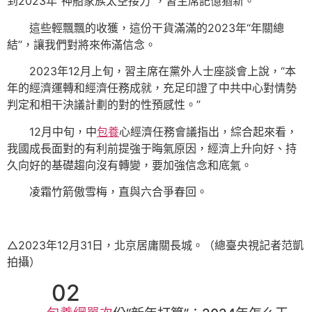
到2023年“神船家族太空接力”，習主席記憶猶新。
這些輕飄飄的收獲，這份干貨滿滿的2023年“年關總
結”，讓我們對將來佈滿信念。
2023年12月上旬，習主席在黨外人士座談會上說，“本
年的經濟運轉和經濟任務成就，充足印證了中共中心對情勢
判定和相干決議計劃的對的性預感性。”
12月中旬，中
包養
心經濟任務會議指出，綜合起來看，
我國成長面對的有利前提強于晦氣原因，經濟上升向好、持
久向好的基礎趨向沒有轉變，要加強信念和底氣。
凌霜竹箭傲雪梅，直與六合爭春回。
△2023年12月31日，北京居庸關長城。（總臺央視記者范凱
拍攝）
02