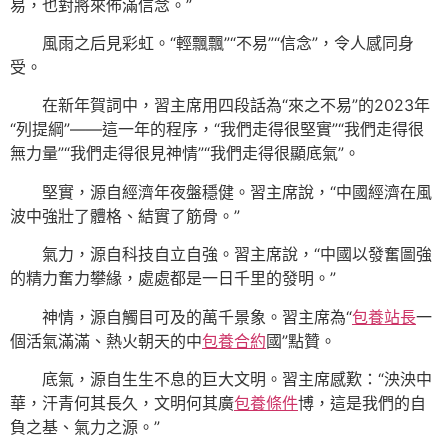
易，也對將來佈滿信念。”
風雨之后見彩虹。“輕飄飄”“不易”“信念”，令人感同身
受。
在新年賀詞中，習主席用四段話為“來之不易”的2023年
“列提綱”——這一年的程序，“我們走得很堅實”“我們走得很
無力量”“我們走得很見神情”“我們走得很顯底氣”。
堅實，源自經濟年夜盤穩健。習主席說，“中國經濟在風
波中強壯了體格、結實了筋骨。”
氣力，源自科技自立自強。習主席說，“中國以發奮圖強
的精力奮力攀緣，處處都是一日千里的發明。”
神情，源自觸目可及的萬千景象。習主席為“
包養站長
一
個活氣滿滿、熱火朝天的中
包養合約
國”點贊。
底氣，源自生生不息的巨大文明。習主席感歎：“泱泱中
華，汗青何其長久，文明何其廣
包養條件
博，這是我們的自
負之基、氣力之源。”