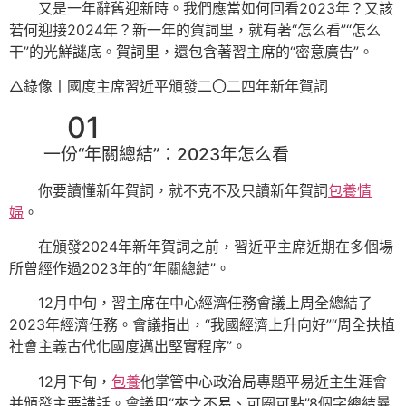
又是一年辭舊迎新時。我們應當如何回看2023年？又該
若何迎接2024年？新一年的賀詞里，就有著“怎么看”“怎么
干”的光鮮謎底。賀詞里，還包含著習主席的“密意廣告”。
△錄像丨國度主席習近平頒發二〇二四年新年賀詞
01
一份“年關總結”：2023年怎么看
你要讀懂新年賀詞，就不克不及只讀新年賀詞
包養情
婦
。
在頒發2024年新年賀詞之前，習近平主席近期在多個場
所曾經作過2023年的“年關總結”。
12月中旬，習主席在中心經濟任務會議上周全總結了
2023年經濟任務。會議指出，“我國經濟上升向好”“周全扶植
社會主義古代化國度邁出堅實程序”。
12月下旬，
包養
他掌管中心政治局專題平易近主生涯會
并頒發主要講話。會議用“來之不易、可圈可點”8個字總結曩