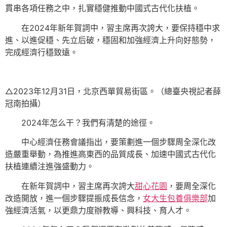
貫串各項任務之中，扎實穩健推動中國式古代化扶植。
在2024年新年賀詞中，習主席再次誇大，要保持穩中求
進、以進促穩、先立后破，穩固和加強經濟上升向好態勢，
完成經濟行穩致遠。
△2023年12月31日，北京西單貿易街區。（總臺央視記者薛
冠南拍攝）
2024年怎么干？我們有清楚的途徑。
中心經濟任務會議指出，要策劃進一個步驟周全深化改
造嚴重舉動，為推進高東西的品質成長、加速中國式古代化
扶植連續注進強盛動力。
在新年賀詞中，習主席再次誇大
甜心花園
，要周全深化
改造開放，進一個步驟提振成長信念，
女大生包養俱樂部
加
強經濟活氣，以更鼎力度辦教導、興科技、育人才。