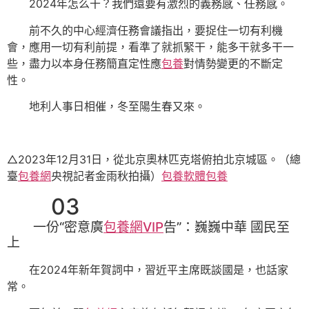
2024年怎么干？我們還要有激烈的義務感、任務感。
前不久的中心經濟任務會議指出，要捉住一切有利機
會，應用一切有利前提，看準了就抓緊干，能多干就多干一
些，盡力以本身任務簡直定性應
包養
對情勢變更的不斷定
性。
地利人事日相催，冬至陽生春又來。
△2023年12月31日，從北京奧林匹克塔俯拍北京城區。（總
臺
包養網
央視記者金雨秋拍攝）
包養軟體
包養
03
一份“密意廣
包養網VIP
告”：巍巍中華 國民至
上
在2024年新年賀詞中，習近平主席既談國是，也話家
常。