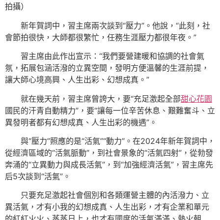
拍攝）
新年賀詞中，習主席兩次談到“壓力”。他說，“此刻，社
會節拍很快，大師都很繁忙，任務生涯壓力都很年夜。”
習主席由此作出宣示：“我們要營建暖和協調的社會氣
氛，拓展包涵活潑的立異空間，發明方便溫馨的生涯前提，
讓大師心境高興、人生出彩、幻想成真。”
就在幾天前，習主席曾誇大，要“充足激起全部
甜心花園
國民的汗青自動精力”，要“讓每一位辛苦休息、艱難奮斗、立
異發明者都有幻想成真、人生出彩的機遇”。
與“壓力”照應的是“活氣”“動力”。在2024年新年賀詞中，
從經濟區域的“活氣脈動”，到社會景象的“活氣四射”，從勃發
奔涌的“立異動力與成長活氣”，到“加強經濟活氣”，習主席先
后5次談到“活氣”。
只要充足激起社會個別和各類運營主體的內活潑力、立
異活氣，才有小我的幻想成真、人生出彩，才有企業和單元
的紅紅火火、蒸蒸日上，也才有國度的活氣滿滿、熱火朝