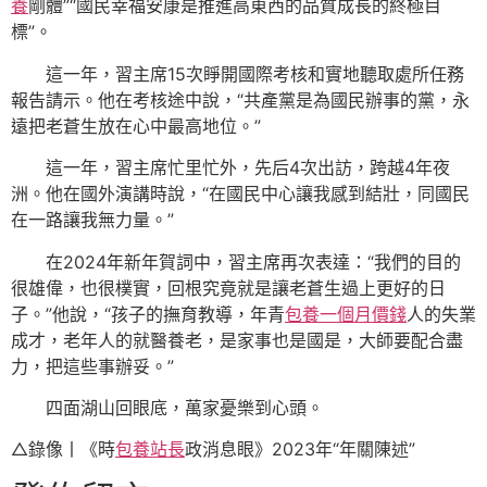
養
剛體”“國民幸福安康是推進高東西的品質成長的終極目
標”。
這一年，習主席15次睜開國際考核和實地聽取處所任務
報告請示。他在考核途中說，“共產黨是為國民辦事的黨，永
遠把老蒼生放在心中最高地位。”
這一年，習主席忙里忙外，先后4次出訪，跨越4年夜
洲。他在國外演講時說，“在國民中心讓我感到結壯，同國民
在一路讓我無力量。”
在2024年新年賀詞中，習主席再次表達：“我們的目的
很雄偉，也很樸實，回根究竟就是讓老蒼生過上更好的日
子。”他說，“孩子的撫育教導，年青
包養一個月價錢
人的失業
成才，老年人的就醫養老，是家事也是國是，大師要配合盡
力，把這些事辦妥。”
四面湖山回眼底，萬家憂樂到心頭。
△錄像丨《時
包養站長
政消息眼》2023年“年關陳述”