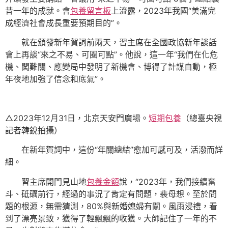
昔一年的成就。會
包養留言板
上流露，2023年我國“美滿完
成經濟社會成長重要預期目的”。
就在頒發新年賀詞前兩天，習主席在全國政協新年談話
會上再談“來之不易、可圈可點”。他說，這一年“我們在化危
機、闖難關、應變局中發明了新機會、博得了計謀自動，極
年夜地加強了信念和底氣”。
△2023年12月31日，北京天安門廣場。
短期包養
（總臺央視
記者韓銳拍攝）
在新年賀詞中，這份“年關總結”愈加可感可及，活潑而詳
細。
習主席開門見山地
包養金額
說，“2023年，我們接續奮
斗、砥礪前行，經過的事況了肯定有問題，裴母想。至於問
題的根源，無需猜測，80%與新婚媳婦有關。風雨浸禮，看
到了漂亮景致，獲得了輕飄飄的收獲。大師記住了一年的不