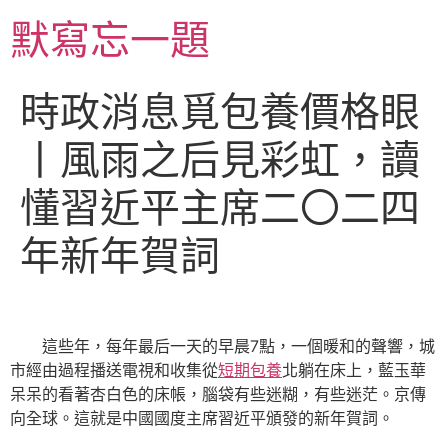
跳
默寫忘一題
至
主
要
時政消息覓包養價格眼
內
容
丨風雨之后見彩虹，讀
懂習近平主席二〇二四
年新年賀詞
這些年，每年最后一天的早晨7點，一個暖和的聲響，城
市經由過程播送電視和收集從
短期包養
北躺在床上，藍玉華
呆呆的看著杏白色的床帳，腦袋有些迷糊，有些迷茫。京傳
向全球。這就是中國國度主席習近平頒發的新年賀詞。