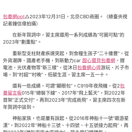
包養網ppt
△2023年12月31日，北京CBD商圈。（總臺央視
記者鐘信偉拍攝）
在新年賀詞中，習主席還用一系列成績為“可圈可點”的
2023年“劃重點”。
重新型支柱財產疾速突起，到食糧生孩子“二十連豐”，從
外貨潮牌、國產老手機，到新動力car
甜心寶貝包養網
、鋰
電池、光伏產物等“新三樣”，從沐日
包養網心得
游玩、片子市
場，到“村超”“村晚”、低碳生涯，習主席一五一十。
還有一些成績，可謂“顯眼包”。C919年夜飛機，從2
包
養留言板
015年“總裝下線”、2017年“飛上藍天”，到2022年
首架“正式交付”，再到2023年“完成商飛”，習主席四次在新
年賀詞中談到。
神船家族，也是屢有說起。從2016年神船十一號“遨游星
漢”，到2022年“神船十三號、十四號、十五號接力起飛”，再