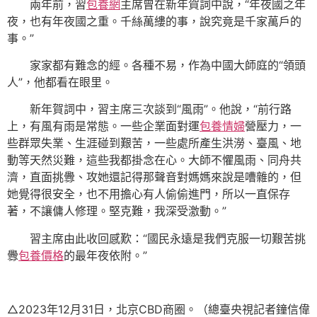
兩年前，習
包養網
主席曾在新年賀詞中說，“年夜國之年
夜，也有年夜國之重。千絲萬縷的事，說究竟是千家萬戶的
事。”
家家都有難念的經。各種不易，作為中國大師庭的“領頭
人”，他都看在眼里。
新年賀詞中，習主席三次談到“風雨”。他說，“前行路
上，有風有雨是常態。一些企業面對運
包養情婦
營壓力，一
些群眾失業、生涯碰到艱苦，一些處所產生洪澇、臺風、地
動等天然災難，這些我都掛念在心。大師不懼風雨、同舟共
濟，直面挑釁、攻她還記得那聲音對媽媽來說是嘈雜的，但
她覺得很安全，也不用擔心有人偷偷進門，所以一直保存
著，不讓傭人修理。堅克難，我深受激動。”
習主席由此收回感歎：“國民永遠是我們克服一切艱苦挑
釁
包養價格
的最年夜依附。”
△2023年12月31日，北京CBD商圈。（總臺央視記者鐘信偉