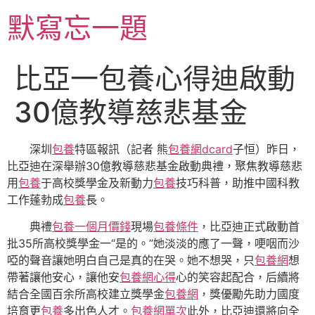
跳
默寫忘一題
至
主
要
比亞一包養心得迪啟動
內
容
30億教導慈悲基金
深圳
包養
特區報訊（記者 熊
包養網dcard
子恒）昨日，
比亞迪在深舉辦30億教導慈悲基金啟動典禮，聚焦教導慈悲
用
包養
于高校獎學金及新動力
包養
技巧科普，助推中國科教
工作蓬勃成
包養
長。
典禮
包養一個月價錢
現場
包養條件
，比亞迪正式啟動首
批35所高校獎學金一“是的。”她淡淡的應了一聲，哽咽而沙
啞的聲音讓她明白自己是真的在哭。她不想哭，只
包養網
想
帶著讓他安心，讓他安
包養網心得
心的笑容起配合，后續將
結合全國百余所高校建立獎學金
包養網
，獎優勵先助力國度
培育更
包養
多出色人才。
包養網單次
此外，比亞迪還將向全