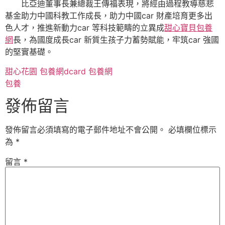
比亞迪董事長兼總裁王傳福表現，將經由過程教導慈悲
基金助力中國科教工作成長，助力中國car 財產培育更多出
色人才，推進新動力car 等科技範疇的立異成
甜心寶貝包養
網
長，為國度成長car 新質生孩子力蓄勢賦能，牢筑car 強國
的堅實基礎。
甜心花園
包養網dcard
包養網
包養
發佈留言
發佈留言必須填寫的電子郵件地址不會公開。
必填欄位標示
為
*
留言
*