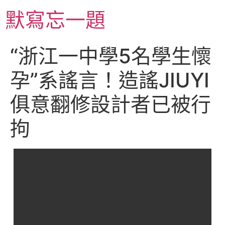
跳
默寫忘一題
至
主
要
“浙江一中學5名學生懷
內
容
孕”系謠言！造謠JIUYI
俱意翻修設計者已被行
拘