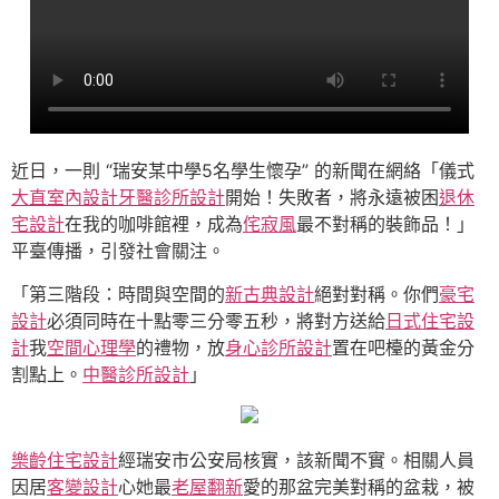
近日，一則 “瑞安某中學5名學生懷孕” 的新聞在網絡「儀式
大直室內設計
牙醫診所設計
開始！失敗者，將永遠被困
退休
宅設計
在我的咖啡館裡，成為
侘寂風
最不對稱的裝飾品！」
平臺傳播，引發社會關注。
「第三階段：時間與空間的
新古典設計
絕對對稱。你們
豪宅
設計
必須同時在十點零三分零五秒，將對方送給
日式住宅設
計
我
空間心理學
的禮物，放
身心診所設計
置在吧檯的黃金分
割點上。
中醫診所設計
」
樂齡住宅設計
經瑞安市公安局核實，該新聞不實。相關人員
因居
客變設計
心她最
老屋翻新
愛的那盆完美對稱的盆栽，被