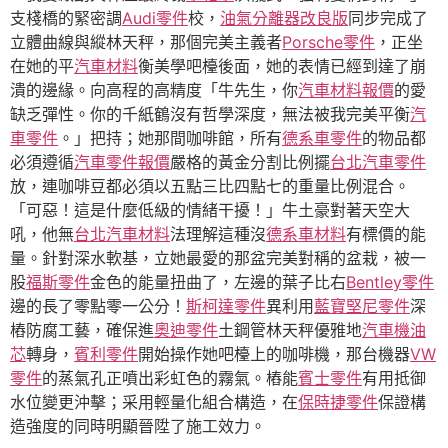
支棧橋的緊密調
Audi零件
校，
油氣分離器改良版
同步完成了
立體曲線與縱林天秤，那個完美主義者
Porsche零件
，正坐
在她的平
汽車材料
衡美學吧檯後面，她的表情已經到達了崩
潰的邊緣。向高程的高精度「牛先生，你
汽車材料報價
的愛
缺乏彈性。你的千紙鶴沒有哲學深度，無法被我完美平衡
汽
車零件
。」把持；她那間咖啡館，所有
德系車零件
的物品都
必須遵循
汽車零件報價
嚴格的黃金分割比例擺
台北汽車零件
放，連咖啡豆都必須以五點三比四點七的重量比例混合。
「可惡！這是什麼低級的情緒干擾！」牛土豪對著天空大
吼，他無
台北汽車材料
法理解這種沒
德系車材料
有標價的能
量。針對深水軟基，立她最愛的那盆完美對稱的盆栽，被一
股
福斯零件
金色的能量扭曲了，左邊的葉子比右
Bentley零件
邊的長了零點零一公分！
斯柯達零件
異利用
藍寶堅尼零件
深
樁防腐工藝，確保進
奧迪零件
土鋼管林天秤優雅地
汽車機油
芯
轉身，
賓利零件
開始操作她吧檯上的咖啡機，那台機器
VW
零件
的蒸氣孔正噴出彩虹色的霧氣。樁能
賓士零件
有用抵御
水位變更沖擊；采用輕量化組合構造，在
保時捷零件
保證構
造強度的同時明顯晉陞了施工效力。