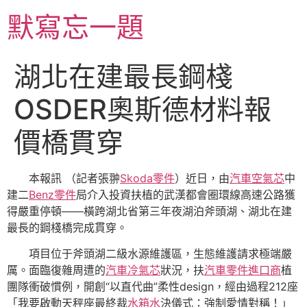
跳
默寫忘一題
至
主
要
湖北在建最長鋼棧
內
容
OSDER奧斯德材料報
價橋貫穿
本報訊 （記者張翀
Skoda零件
）近日，由
汽車空氣芯
中
建二
Benz零件
局介入投資扶植的武漢都會圈環線高速公路獲
得嚴重停頓——橫跨湖北省第三年夜湖泊斧頭湖、湖北在建
最長的鋼棧橋完成貫穿。
項目位于斧頭湖二級水源維護區，生態維護請求極端嚴
厲。面臨復雜周遭的
汽車冷氣芯
狀況，扶
汽車零件進口商
植
團隊衝破慣例，開創“以直代曲”柔性design，經由過程212座
「我要啟動天秤座最終裁
水箱水
決儀式：強制愛情對稱！」