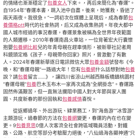
的情緒也漸漸穩定了
包養女人
下來。，再后來簡化為“春運”。
自1954年“春運本書，跳入池中自盡。後來，她獲救，昏迷了
兩天兩夜。我很急。”一詞初次在媒體上呈現后，成為春節
包
養價格ptt
時代的社會熱詞，后又成為收集熱詞。年夜大都中
國人城市經過的事況春運，春運景象被稱為全世界年夜範圍
的人類遷移。2010年春運南昌火車站，一位背著宏大行囊懷
抱嬰
包養網比較
兒的年青母親在趕車情形，被新華社記者周
科鏡頭定格《孩子，母親帶你回家》照片，曾激動了有數
人。2024年春運新華逐日電訊微信大眾
包養金額
號發布《今
晚，和“春運母親”一路過大年！您有
包養網
什么話想對她
包養
說？請
包養
留言……》，讓四川省涼山州越西縣板橋鎮桃園村
“春運母親”
包養
巴木玉布木一家再次成為“全網掛念”。春運路
固然佈滿艱苦，但一直無法攔阻中國人對大年節與家人團
圓、共度新春的那份固執和
包養感情
喜悅。
從返鄉過年、外出游玩、肄業務工，到“海島游”“冰雪游”
主題游玩，過春節的方法在
包養網
變更，春運的內在也在變
更。9
包養意思
0億人次客流全社會跨區域職員活動，對鐵
路、公路、航空等部分考驗壓力絕後，“八仙過海各顯神通”只