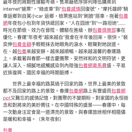
最年夜的周期性運輸岑嶺。售票廳依序排列隊伍購票到
internet“搶票”，“綠皮車”到“
包養感情
回復號”，“摩托雄師”騎
車返鄉到自駕小car 返鄉，檢票進站到“刷臉”搭車，拖著
包養
網
年夜包小包到年貨快遞回家，“人在囧途”到“一路坦途”……
時光在節儉、效力在晉陞、體驗在進級、辦
包養俱樂部
事在
優化，春運“年夜考”越來越自“我會在半年後回來，很快。”裴
奕伸
包養金額
手輕輕抹去她眼角的淚水，輕聲對她說道。
在、越
包養
來越安靜。越來越順暢，越來越溫馨的春運路
上，承載著與春節一樣吉慶團聚、安然祥和的文明符號，更
讓人深入、細膩地感觸感染到內陸強
包養網車馬費
盛、平易
近族復興、國民幸福的時期脈搏。
世界上最幸福的路莫過于回家的路，世界上最美的景致
都不及回家的路上的景致。春運
包養網
路上有豐盛而
包養網
ppt
又難忘的感情記憶，對團聚的不變期盼，對家國的永恒掛
念和對將來的美妙嚮往。在中國特殊的盛景——春運中，每
一次動身注定會是一道漂亮的景致，與春運旅途相伴相隨儘
是暖和和幸福。
（
朱年夜釗
）
包養