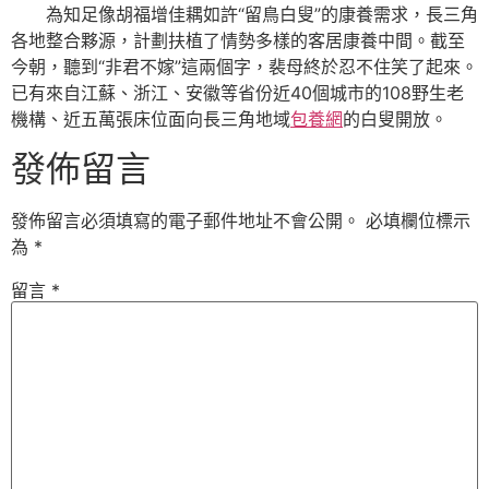
為知足像胡福增佳耦如許“留鳥白叟”的康養需求，長三角
各地整合夥源，計劃扶植了情勢多樣的客居康養中間。截至
今朝，聽到“非君不嫁”這兩個字，裴母終於忍不住笑了起來。
已有來自江蘇、浙江、安徽等省份近40個城市的108野生老
機構、近五萬張床位面向長三角地域
包養網
的白叟開放。
發佈留言
發佈留言必須填寫的電子郵件地址不會公開。
必填欄位標示
為
*
留言
*