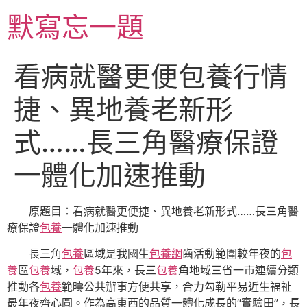
跳
默寫忘一題
至
主
要
看病就醫更便包養行情
內
容
捷、異地養老新形
式……長三角醫療保證
一體化加速推動
原題目：看病就醫更便捷、異地養老新形式……長三角醫
療保證
包養
一體化加速推動
長三角
包養
區域是我國生
包養網
齒活動範圍較年夜的
包
養
區
包養
域，
包養
5年來，長三
包養
角地域三省一市連續分類
推動各
包養
範疇公共辦事方便共享，合力勾勒平易近生福祉
最年夜齊心圓。作為高東西的品質一體化成長的“實驗田”，長