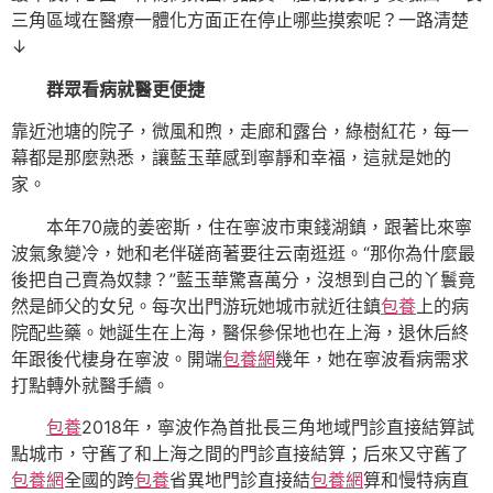
三角區域在醫療一體化方面正在停止哪些摸索呢？一路清楚
↓
群眾看病就醫更便捷
靠近池塘的院子，微風和煦，走廊和露台，綠樹紅花，每一
幕都是那麼熟悉，讓藍玉華感到寧靜和幸福，這就是她的
家。
本年70歲的姜密斯，住在寧波市東錢湖鎮，跟著比來寧
波氣象變冷，她和老伴磋商著要往云南逛逛。“那你為什麼最
後把自己賣為奴隸？”藍玉華驚喜萬分，沒想到自己的丫鬟竟
然是師父的女兒。每次出門游玩她城市就近往鎮
包養
上的病
院配些藥。她誕生在上海，醫保參保地也在上海，退休后終
年跟後代棲身在寧波。開端
包養網
幾年，她在寧波看病需求
打點轉外就醫手續。
包養
2018年，寧波作為首批長三角地域門診直接結算試
點城市，守舊了和上海之間的門診直接結算；后來又守舊了
包養網
全國的跨
包養
省異地門診直接結
包養網
算和慢特病直