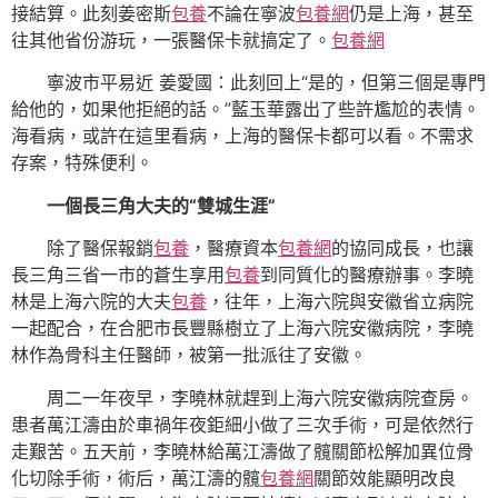
接結算。此刻姜密斯
包養
不論在寧波
包養網
仍是上海，甚至
往其他省份游玩，一張醫保卡就搞定了。
包養網
寧波市平易近 姜愛國：此刻回上“是的，但第三個是專門
給他的，如果他拒絕的話。”藍玉華露出了些許尷尬的表情。
海看病，或許在這里看病，上海的醫保卡都可以看。不需求
存案，特殊便利。
一個長三角大夫的“雙城生涯”
除了醫保報銷
包養
，醫療資本
包養網
的協同成長，也讓
長三角三省一市的蒼生享用
包養
到同質化的醫療辦事。李曉
林是上海六院的大夫
包養
，往年，上海六院與安徽省立病院
一起配合，在合肥市長豐縣樹立了上海六院安徽病院，李曉
林作為骨科主任醫師，被第一批派往了安徽。
周二一年夜早，李曉林就趕到上海六院安徽病院查房。
患者萬江濤由於車禍年夜鉅細小做了三次手術，可是依然行
走艱苦。五天前，李曉林給萬江濤做了髖關節松解加異位骨
化切除手術，術后，萬江濤的髖
包養網
關節效能顯明改良