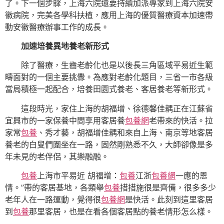
了。下一個步驟，上海六院還要持續加派專家到上海六院安
徽病院，完美各學科扶植，應用上海的優質醫療資本加速帶
動安徽醫療辦事工作的成長。
加速培養異地養老新形式
除了醫療，生齒老齡化也是以後長三角區域平易近生範
疇面對的一個主要挑釁。為應對老齡化題目，三省一市各級
當局積極一起配合，培養田園式養老、客居養老等新形式。
這段時光，家住上海的胡福增、徐德馨佳耦正在江蘇省
宜興市的一家保養中間享用客居養
包養網
老帶來的快活。拉
家常
包養
、秀才藝，胡福增佳耦和來自上海、南京等地客居
養老的白叟們圍坐在一路，固然剛熟悉不久，大師卻像是多
年未見的老伴侶，其樂融融。
包養
上海市平易近 胡福增：
包養
江浙
包養網
一應的恩
情。”帶的客居基地，各類舉
包養
措措施很是齊備，很多多少
老年人在一路運動，覺得很
包養網
是快活。此刻到這里客居
到
包養
那里客居，也是在看各個客居點的養老情形怎么樣。