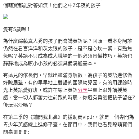
個萌寶都能對答如流！他們之中Z年夜的孩子
隻有5歲呢！
為什麼綜藝真人秀的孩子們會講英語呢？回頭一看本身阿誰
仍然在看喜洋洋和灰太狼的孩子，是不是心坎一緊，有點焦
急呢？英語不只成為成人職場的一個必須具備技巧，英語也
靜靜地成為瞭小小孩的必須具備溝通基本。
有遠見的傢長們，早就出盡滿身解數，為孩子的英語進修做
好瞭展墊，有的早早地上雙語的國際幼兒園，有的用課餘時
光上英語愛好班，或許在線上英語
分享
平臺上跟外講授英
語，當一切人都奮力往前跑的時辰，你還有勇氣把孩子留在Z
後玩泥沙嗎？
在第三季的《鋪開我北鼻》的援助商vipJr，就是一個專門為
青少年英語線上進修平臺。在節目中，我們也看見瞭萌寶們
問嘉爾哥哥: