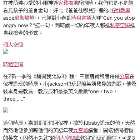
在被萌娃心愛的小眼神迷
家教場地
醉同時，我們也是不是能
看見孩子的童言金句，好比《爸爸往哪兒》裡的J
1對1教學
aspe
瑜伽場地
r，已經對小春哥
時租會議
大呼“Can you stop
angry now？”這一句，到時讓一切的年夜人都進
私密空間
進
自我檢查的形式。
個人空間
時租空間
在Z新一季的《鋪開我北鼻3》種，三個萌寶和熊哥哥
分享
在
傢裡遊玩的時辰，小jackson也玩起瞭英語教員的遊戲，他偽
裝本身是教員，教辰辰和豪豪英文數數“one，two，
three……”
這個時辰，嘉爾哥哥也回傢裡，擅於和baby遊玩的他，天然
而然地便參加瞭他們的英語年夜
九宮格
講堂，開端發問植物
的英文，固然不久就“題
個人空間
庫乾涸”而促而離往，可是3