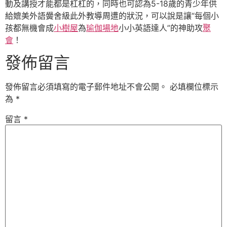
動及講授才能都是杠杠的，同時也可認為5-18歲的青少年供
給媲美外語黌舍級此外教導周遭的狀況，可以說是讓“每個小
孩都無機會成
小樹屋
為
瑜伽場地
小小英語達人”的神助攻
聚
會
！
發佈留言
發佈留言必須填寫的電子郵件地址不會公開。
必填欄位標示
為
*
留言
*