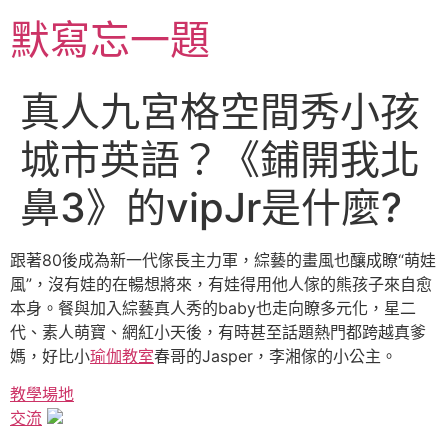
跳
默寫忘一題
至
主
要
真人九宮格空間秀小孩
內
容
城市英語？《鋪開我北
鼻3》的vipJr是什麼?
跟著80後成為新一代傢長主力軍，綜藝的畫風也釀成瞭“萌娃
風”，沒有娃的在暢想將來，有娃得用他人傢的熊孩子來自愈
本身。餐與加入綜藝真人秀的baby也走向瞭多元化，星二
代、素人萌寶、網紅小天後，有時甚至話題熱門都跨越真爹
媽，好比小
瑜伽教室
春哥的Jasper，李湘傢的小公主。
教學場地
交流