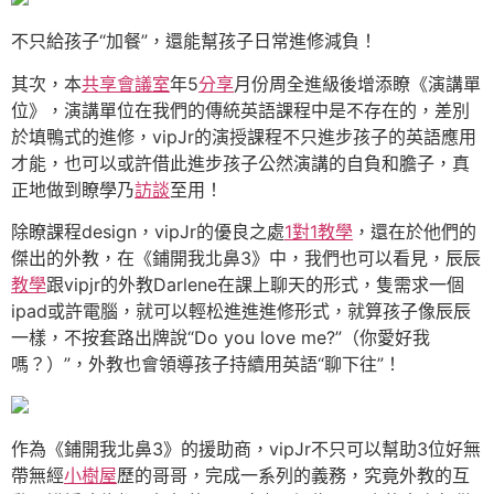
不只給孩子“加餐”，還能幫孩子日常進修減負！
其次，本
共享會議室
年5
分享
月份周全進級後增添瞭《演講單
位》，演講單位在我們的傳統英語課程中是不存在的，差別
於填鴨式的進修，vipJr的演授課程不只進步孩子的英語應用
才能，也可以或許借此進步孩子公然演講的自負和膽子，真
正地做到瞭學乃
訪談
至用！
除瞭課程design，vipJr的優良之處
1對1教學
，還在於他們的
傑出的外教，在《鋪開我北鼻3》中，我們也可以看見，辰辰
教學
跟vipjr的外教Darlene在課上聊天的形式，隻需求一個
ipad或許電腦，就可以輕松進進進修形式，就算孩子像辰辰
一樣，不按套路出牌說“Do you love me?”（你愛好我
嗎？）”，外教也會領導孩子持續用英語“聊下往”！
作為《鋪開我北鼻3》的援助商，vipJr不只可以幫助3位好無
帶無經
小樹屋
歷的哥哥，完成一系列的義務，究竟外教的互