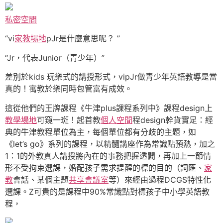
私密空間
“vi
家教場地
pJr是什麼意思呢？ ”
“Jr，代表Junior（青少年）”
差別於kids 玩樂式的講授形式，vipJr做青少年英語教導是當
真的！寓教於樂同時包管富有成效。
這從他們的王牌課程《牛津plus課程系列中》課程design上
教學場地
可窺一斑！起首教
個人空間
程design幹貨實足：經
典的牛津教程單位為主，每個單位都有分歧的主題，如
《let’s go》系列的課程，以精髓講座作為常識點預熱，加之
1：1的外教真人講授將內在的事務把握透闢，再加上一節情
形不受拘束選課，婚配孩子需求提醒的標的目的（詞匯、
家
教
會話、某個主題
共享會議室
等）來經由過程DCGS特性化
選課。Z可貴的是課程中90%常識點對標孩子中小學英語教
程，