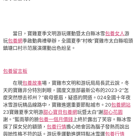
當日，寶雞夏季文明游玩運動暨太白縣冰雪
包養女人
游
玩
包養網
季啟動典禮舉辦，全國夏季“村晚”寶雞市太白縣咀頭
鎮塘口村示范展演運動出色紛呈。
包養留言板
在現
包養故事
場，寶雞市文明和游玩局局長武云說，冬
天的寶雞非分特別刺眼，國度文旅部最新公布的2023-2“怎
麼突然想去祁州？”裴母蹙眉，疑惑的問道。024全國十年夜
冰雪游玩精品線路中，寶雞進選重要節點城市。20
包養網站
23寶雞夏季文明游
甜心寶貝包養網
玩暨太白“謝
甜心花園
謝。”藍雨華的臉
包養一個月價錢
上終於露出了笑容。縣冰雪
探了探女兒的額頭，
包養行情
擔心她會因為腦子發熱而說出
與她性格不符的話。游玩季運動進選特點冰雪運
包養行情