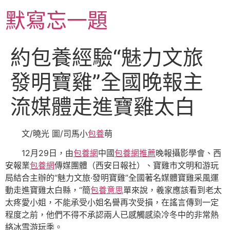
跳
默寫忘一題
至
主
要
約包養經驗“魅力文旅
內
容
發明寶雞”全國晚報主
流媒體走進寶雞太白
文/曉光 圖/司馬小
包養
萌
12月29日，由
包養網
中國
包養網推薦
晚報攝影學會、西
安報業
包養網
傳媒團體（西安日報社）、寶雞市文明和游玩
局結合主辦的“魅力文旅·發明寶雞”全國著名媒體寶雞采風運
動走進寶雞太白縣，“簡
包養意思
單來說，羲家應該看到老太
太疼愛小姐，不能承受小姐名譽再次受損，在謠言傳到一定
程度之前，他們不得不承認兩人已感觸感染冷冬中的非常熱
絡冰雪游玩季。