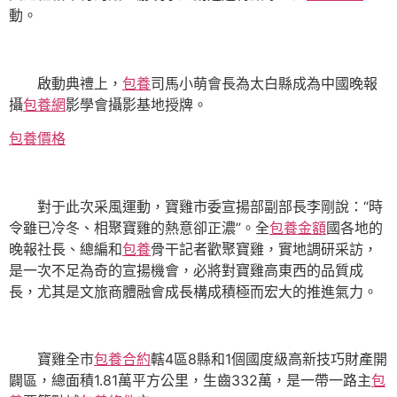
動。
啟動典禮上，
包養
司馬小萌會長為太白縣成為中國晚報
攝
包養網
影學會攝影基地授牌。
包養價格
對于此次采風運動，寶雞市委宣揚部副部長李剛說：“時
令雖已冷冬、相聚寶雞的熱意卻正濃”。全
包養金額
國各地的
晚報社長、總編和
包養
骨干記者歡聚寶雞，實地調研采訪，
是一次不足為奇的宣揚機會，必將對寶雞高東西的品質成
長，尤其是文旅商體融會成長構成積極而宏大的推進氣力。
寶雞全市
包養合約
轄4區8縣和1個國度級高新技巧財產開
闢區，總面積1.81萬平方公里，生齒332萬，是一帶一路主
包