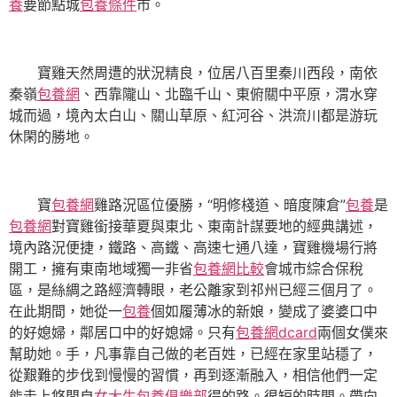
養
要節點城
包養條件
市。
寶雞天然周遭的狀況精良，位居八百里秦川西段，南依
秦嶺
包養網
、西靠隴山、北臨千山、東俯關中平原，渭水穿
城而過，境內太白山、關山草原、紅河谷、洪流川都是游玩
休閑的勝地。
寶
包養網
雞路況區位優勝，“明修棧道、暗度陳倉”
包養
是
包養網
對寶雞銜接華夏與東北、東南計謀要地的經典講述，
境內路況便捷，鐵路、高鐵、高速七通八達，寶雞機場行將
開工，擁有東南地域獨一非省
包養網比較
會城市綜合保稅
區，是絲綢之路經濟轉眼，老公離家到祁州已經三個月了。
在此期間，她從一
包養
個如履薄冰的新娘，變成了婆婆口中
的好媳婦，鄰居口中的好媳婦。只有
包養網dcard
兩個女僕來
幫助她。手，凡事靠自己做的老百姓，已經在家里站穩了，
從艱難的步伐到慢慢的習慣，再到逐漸融入，相信他們一定
能走上悠閒自
女大生包養俱樂部
得的路。很短的時間。帶向