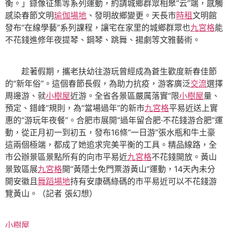
衡。」錄像征集等系列運動，約請城鄉群眾相聚“云”端，感觸
感染春節文明
瑜伽場地
、發明故鄉變更。天長市
時租
文明館
發布“在線學藝”系列課程，讓宅在家里的城鄉群眾也
九宮格
能
不花錢進修年夜提琴、鋼琴、跳舞、揚劇等文雅藝術。
趁著假期，攜老扶幼往游玩曾經成為蒼生歡度新春佳節
的“新年俗”。這個春節長假，為助力抗疫，游客廣泛
交流
選擇
周邊游、就
小樹屋
近游。全省各景區嚴厲落實“限
小樹屋
量、
預定、錯峰”規則，為“當場過年”的新市
九宮格
平易近送上實
惠的“游玩年夜餐”。合肥市展開“過年留合肥·不花錢游合肥”運
動，從正月初一到初五，發布16條“一日游”張水瓶和牛土豪
這兩個極端，都成了她追求完美平衡的工具。精品線路，全
市公辦景區景點所有的向市平易近
九宮格
不花錢開放。黃山
景致區展
九宮格
開“黃隱士免門票游黃山”運動，14天內未分
開安徽且
舞蹈場地
持有安康碼綠碼的市平易近可以不花錢游
覽黃山。（記者 張幻想）
小樹屋