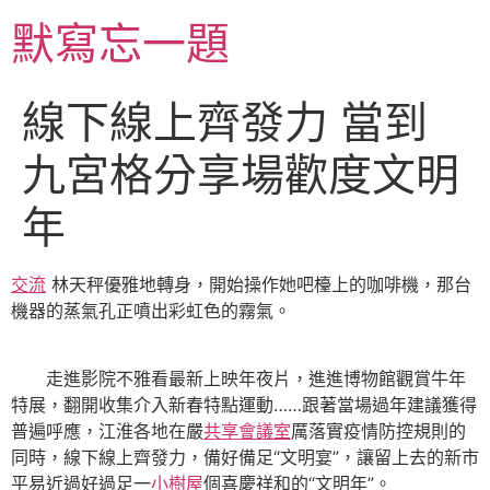
跳
默寫忘一題
至
主
要
線下線上齊發力 當到
內
容
九宮格分享場歡度文明
年
交流
林天秤優雅地轉身，開始操作她吧檯上的咖啡機，那台
機器的蒸氣孔正噴出彩虹色的霧氣。
走進影院不雅看最新上映年夜片，進進博物館觀賞牛年
特展，翻開收集介入新春特點運動……跟著當場過年建議獲得
普遍呼應，江淮各地在嚴
共享會議室
厲落實疫情防控規則的
同時，線下線上齊發力，備好備足“文明宴”，讓留上去的新市
平易近過好過足一
小樹屋
個喜慶祥和的“文明年”。