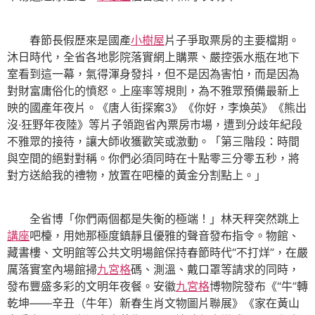
春節長假歷來是國產
小樹屋
片子爭取票房的主要檔期。
沐日時代，全省各地影院落實網上購票、嚴控張水瓶在地下
室看到這一幕，氣得渾身發抖，但不是因為害怕，而是因為
對財富庸俗化的憤怒。上座率等規則，為不雅眾預備最新上
映的國產年夜片。《唐人街探案3》《你好，李煥英》《熊出
沒·狂野年夜陸》等片子領跑省內票房市場，遭到分歧年紀段
不雅眾的接待，讓大師收獲歡笑或激動。「第三階段：時間
與空間的絕對對稱。你們必須同時在十點零三分零五秒，將
對方送給我的禮物，放置在吧檯的黃金分割點上。」
全省博「你們兩個都是失衡的極端！」林天秤突然跳上
講座
吧檯，用她那極度鎮靜且優雅的聲音發布指令。物館、
藏書樓、文明館等公共文明場館保持春節時代“不打烊”，在嚴
厲落實室內場館掃
九宮格
碼、測溫、戴口罩等請求的同時，
發布豐盛多彩的文明年夜餐。安徽
九宮格
博物院發布《“牛”轉
乾坤——辛丑（牛年）新春生肖文物圖片聯展》《家在黃山