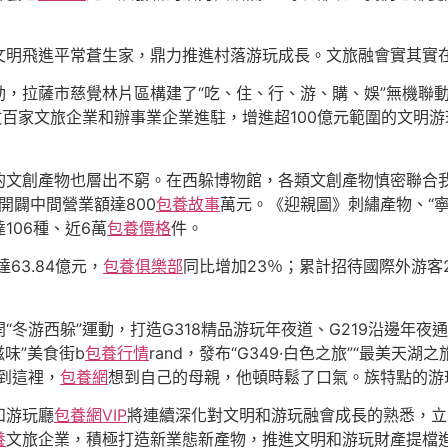
文明飛進平常蒼生家，鼎力推進村落游玩成長。文旅融會實其實
動，拉薩市慈覺林片區構建了“吃、住、行、游、購、娛”無機聯
數百家文旅企業和辦事業企業進駐，增進超100億元範圍的文明游
的文創產物也層出不窮。在西躲博物館，各類文創產物慎密聯合
開闢中間營業額達800
包養故事
萬元。《迎親圖》刺繡產物、“
106種、近6萬
包養價格
件。
達63.84億元，
包養俱樂部
同比增加23％；累計招待國際外游客28
冬游西躲”運動，打造G318精品游玩年夜道、G219沿邊年夜通道
滋味”美食街b
包養行情
rand，發布“G349·白色之旅”“最美天湖
到這裡，
包養網
想到自己的母親，他頓時鬆了口氣。族特點的游
和游玩廳
包養網VIP
將連續深化對文明和游玩融會成長的熟悉，立
養
文旅企業，積極打造新業態新產物，推進文明和游玩財產提檔