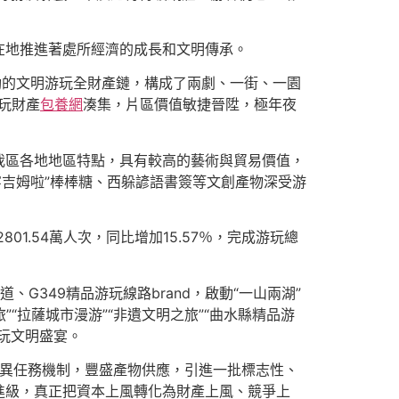
在地推進著處所經濟的成長和文明傳承。
動的文明游玩全財產鏈，構成了兩劇、一街、一園
玩財產
包養網
湊集，片區價值敏捷晉陞，極年夜
我區各地地區特點，具有較高的藝術與貿易價值，
寧吉姆啦”棒棒糖、西躲諺語書簽等文創產物深受游
01.54萬人次，同比增加15.57％，完成游玩總
、G349精品游玩線路brand，啟動“一山兩湖”
之旅”“拉薩城市漫游”“非遺文明之旅”“曲水縣精品游
玩文明盛宴。
異任務機制，豐盛產物供應，引進一批標志性、
進級，真正把資本上風轉化為財產上風、競爭上