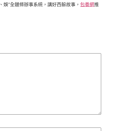
、娛”全鏈條辦事系統，講好西躲故事，
包養網
推