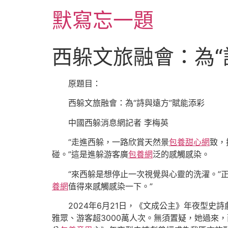
跳
默寫忘一題
至
主
要
西躲文旅融會：為“
內
容
原題目：
西躲文旅融會：為“詩與遠方”賦能添彩
中國西躲消息網記者 李梅英
“走進西躲，一路欣賞天然景
包養甜心網
致，
碰。”這是進躲游客廣
包養網
泛的感觸感染。
“來西躲是想停止一次視覺與心靈的洗濯。”
養網
值得來感觸感染一下。”
2024年6月21日，《文成公主》年夜型史詩
雅眾、游客超3000萬人次。無須置疑，她過來