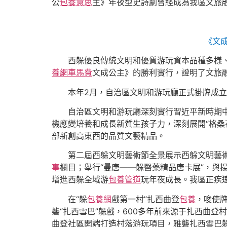
公
包養意思
主》年夜型史詩劇曾經成為我區文旅
《文
西躲優良傳統文明和優質游玩資本品種多樣
養網車馬費
文成公主》的勝利實行，證明了文旅融
本年2月，自治區文明和游玩廳正式掛牌成立
自治區文明和游玩廳深刻實行習近平新時期
機應變培養和成長新質生孩子力，深刻展開“格桑
部新創高東西的品質文藝精品。
第二屆西躲文明藝術節全景展示西躲文明藝術
事
欄目；舉行“曼唐——躲醫藥精品唐卡展”，與
增進西躲全域游
包養管道
玩年夜成長。我區正疾
在“躲
包養網
戲第一村”扎西曲登
包養
，唆使
礱“扎西雪巴”躲戲，600多年前來源于扎西曲登
曲登社區開端打造村落游玩項目，雅礱扎西雪巴