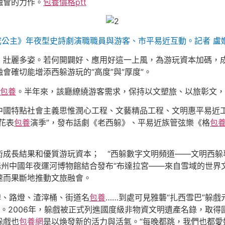
融會的力作。
包養價格ptt
成公主》年夜型史詩劇演職職員與游客、市平易近互動。記者 盧嫻
、壯麗多姿。若何開闢好、應用好這一上風，為游玩資本加碼，
會確切能增添西躲游玩的“高度”與“厚度”。
包養
。半年來，該廳繚繞游客需求，保持以文塑旅、以旅彰文，
中國特點社會主義思惟潤心工程、文藝精品工程、文明惠平易近工
花表
包養
演季”，發布話劇《老西躲》、平易近族管弦樂《格
包
成長結果和優質游玩資本； “西躲數字文明頻道——文明西躲
揚州中國年夜運河博物館結合發布“布達拉宮——來自雪域的世界
速而果斷地推動文旅融會。
牌、路燈、渣滓桶、街道名
包養
……到處可見雅礱“扎西雪巴”躲
村。2006年，躲戲被正式列進國度級非物資文明遺產名錄，取得
躲戲也
包養網
是以煥發新的活力與活氣。“每晚都跳，我們也都