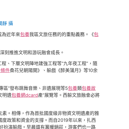
靜 攝
成為近年來
包養
我區文旅任務的的重點義務。《
包
深刻推進文明和游玩融會成長。
程、下層文明陣地建強工程等“九年夜工程”，隨
養條件
桑花兒朝陽開》、躲戲《醉美蒲月》等10余
專區”發布跳舞音樂、非遺展現等5
包養
類
包養故
文明遺
包養網dcard
產”展覽等。西躲文旅融會必將
戲元素。相傳，作為首批國度級非物資文明遺產的雅
國度政策和資金的支撐。而自2019年以來，扎西
愛好扮演躲戲。早晨還有篝暖鍋莊，游客們也一路