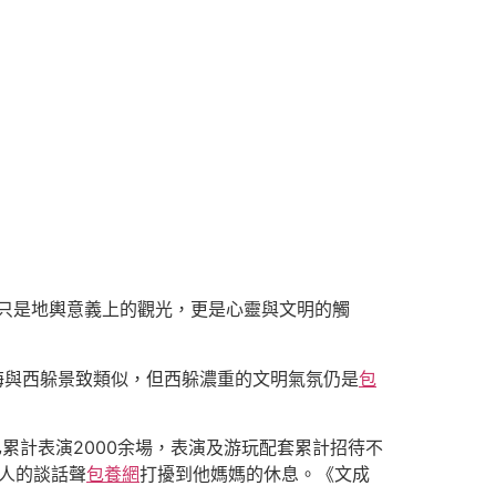
只是地輿意義上的觀光，更是心靈與文明的觸
海與西躲景致類似，但西躲濃重的文明氣氛仍是
包
，已累計表演2000余場，表演及游玩配套累計招待不
個人的談話聲
包養網
打擾到他媽媽的休息。《文成