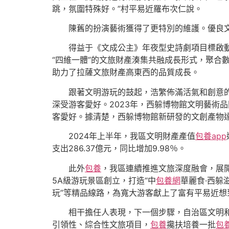
跳，氛圍特殊好。”村平易近羅布次仁說。
陳舊的扮演藝術獲得了更特別的維護。優良
得益于《文成公主》年夜型史詩劇項目標啟
“四維一體”的文旅財產湊集共融成長形式，聚合
助力了拉薩文旅財產高東西的品質成長。
跟著文明游玩的鼓起，浩繁佈滿活氣和創意
深受游客愛好。2023年，西躲博物館文明藝術品
客愛好。據清楚，西躲博物館新研發的文創產物達
2024年上半年，我區文明財產產值
包養app
支出286.37億元，同比增加9.98％。
此外
包養
，我區連續推進文旅深度融會，展開“
5A級游玩景區創立，打造“中
包養網
華麗食·西躲
玩”等精品線路，為寬大游客獻上了富有平易近想
相干擔任人表現，下一個步驟，自治區文明
引領性、綜合性文旅項目，
包養
攙扶培養一批
包