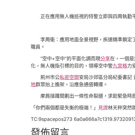
正在應用無人機巡視的特警立即與四周執勤
李周衛：應用地面全景視野，疾速精準鎖定
職員。
“空中+空中”的平面化調而現
分享
在，一個是
化，無人機指引標的目的，領導空中警
九宮格
力
荊州市公
私密空間
安局沙郊區分局紀委書記
地
群眾抬上擔架，沿應急通道轉運。
摩肩接踵間劃出一條性命裂縫，求助緊急時
「你們兩個都是失衡的極端！」
見證
林天秤突然
TC:9spacepos273 6a0a666a7c1319.9732091
發佈留言