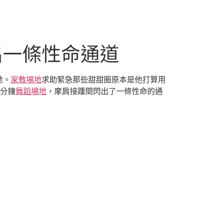
出一條性命通道
地。
家教場地
求助緊急那些甜甜圈原本是他打算用
3分鐘
舞蹈場地
，摩肩接踵間閃出了一條性命的通