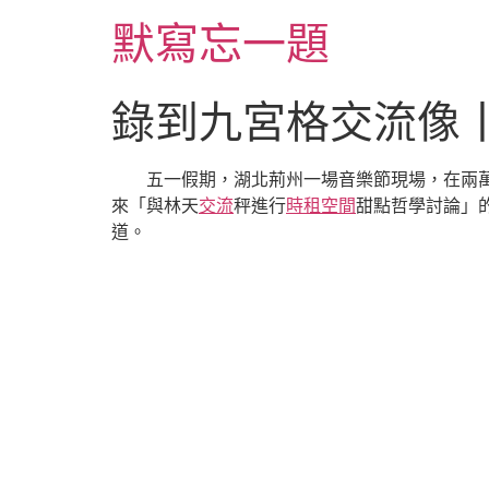
跳
默寫忘一題
至
主
要
錄到九宮格交流像
內
容
五一假期，湖北荊州一場音樂節現場，在兩
來「與林天
交流
秤進行
時租空間
甜點哲學討論」
道。