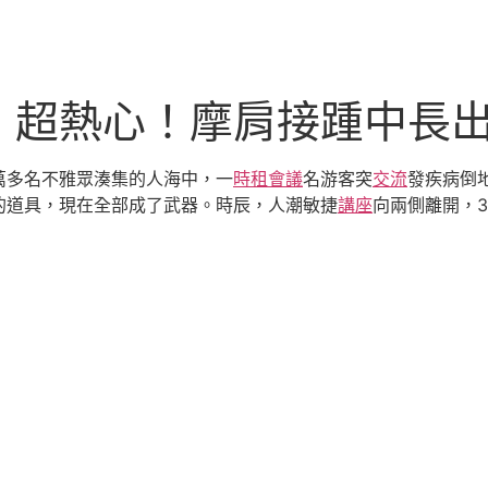
丨超熱心！摩肩接踵中長
萬多名不雅眾湊集的人海中，一
時租會議
名游客突
交流
發疾病倒
的道具，現在全部成了武器。時辰，人潮敏捷
講座
向兩側離開，