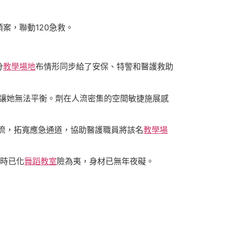
案，聯動120急救。
分
教學場地
布情形同步給了安保、特警和醫護救助
讓她無法平衡。劑在人流密集的空間敏捷施展感
流，拓寬應急通道，協助醫護職員將該名
教學場
時已化
舞蹈教室
險為夷，身材已無年夜礙。