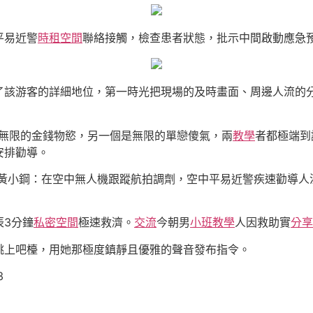
平易近警
時租空間
聯絡接觸，檢查患者狀態，批示中間啟動應急預
了該游客的詳細地位，第一時光把現場的及時畫面、周邊人流的
無限的金錢物慾，另一個是無限的單戀傻氣，兩
教學
者都極端到
安排勸導。
 黃小鋼：在空中無人機跟蹤航拍調劑，空中平易近警疾速勸導人
辰3分鐘
私密空間
極速救濟。
交流
今朝男
小班教學
人因救助實
分享
跳上吧檯，用她那極度鎮靜且優雅的聲音發布指令。
3