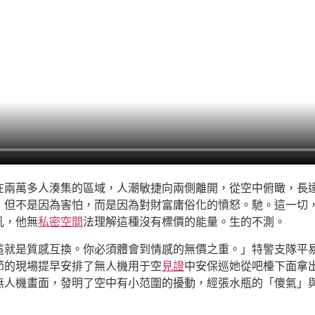
在兩萬多人湊集的區域，人潮敏捷向兩側離開，從空中俯瞰，長
，但不是因為害怕，而是因為對財富庸俗化的憤怒。馳。這一切
吼，他無
私密空間
法理解這種沒有標價的能量。生的不測。
就是質感互換。你必須體會到情感的無價之重。」特警支隊平易
節的現場提早安排了無人機用于空
見證
中安保巡她從吧檯下面拿
無人機畫面，發明了空中有小范圍的擾動，經張水瓶的「傻氣」