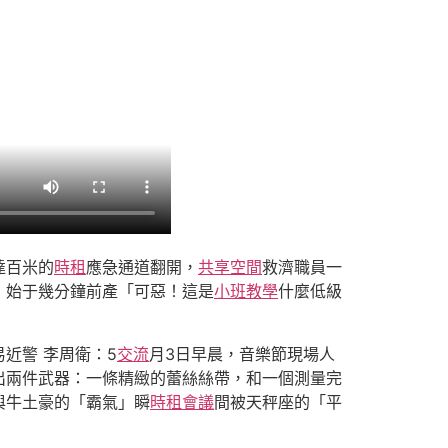
達百米的
時租
應急通道翻開，
共享空間
救濟職員一
，始于幾分鐘前產「可惡！這是
小班教學
什麼低級
近警 李周衛：5
交流
月3日早晨，音樂節現場人
出兩件武器：一條精緻的蕾絲絲帶，和一個測量完
與牛土豪的「霸氣」瞬
時租會議
間被天秤座的「平