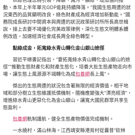
以綠色理念為引領，降碳、減污、擴綠、增加協同推
動，本年上半年單元GDP能耗持續降落。“我國生態周遭的狀
況東西的品質顯明改良，綠色財產成為經濟增加新動能。”國
務院成長研討中間資本與周遭的狀況政策研討所所長高世楫
說，接上去要不竭優化完美政策律例，深化生態文明體系體
例改造，加速經濟社會成長周全綠色轉型。
點綠成金，拓寬綠水青山轉化金山銀山途徑
習近平總書記指出，“要拓寬綠水青山轉化金山銀山的途
徑”“推動生態財產化和財產生態化，培養大批生態產物走向市
場，讓生態上風源源不竭轉化為成
包養網
長上風”。
傑出的生態周遭的狀況包含著無限的經濟價值。相干地
域和部分樹立生態維護抵償機制，隨機應變強大“漂亮經濟”，
增進綠水青山更惡化化為金山銀山，讓寬大國民群眾共享生
態盈利。
包養網
軌制護航，健全生態產物價值完成機制。
一水繞村，滿山林海。江西靖安縣港背村從曩昔“砍林