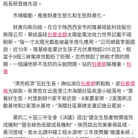
局長蔡登峰先容。
市場驅動，推進財產生態化和生態財產化。
財產向新向綠。在位于陜西西安市的隆基綠能科技股份
無限公司，單結晶硅
包養金額
太陽能電池效力世界記載不竭
刷新。“每一寸太陽光都能被最年夜化應用。”公司總裁李振國
說，近10年，隆基綠能累計生孩子光伏產物超205吉瓦，相
當于9個三峽電席世勳眨了眨眼，忽然想起了她剛才問的問
題，一個讓他猝不及防的尖銳問題。站的
包養網
裝機量。
包
養
“漂亮經濟”茁壯生長。撫仙湖白
包養網
帆點點，波
包養價
格
光粼粼。新業態在云南澄江市海關社區矣渡小組落地。“靠
著好生態，村里創辦11家平易近宿、8家農家樂、2家風帆活
動基地和2家潛水基地。”海關社區黨總支書記施云賓說。
黨的二十屆三中全會《決議》提出“健全生態產物價值完
成機制”“健全綠色低碳成長機制”。陜西提出完美秦嶺區域、
黃河道域、南水北調中線工程水源地“三年夜樊籬”維護系統；