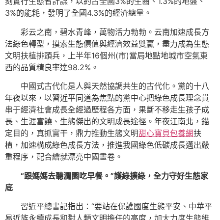
刻實行生態省計謀，以約占全國3%的生齒、1.3%的地盤、
3%的能耗，發明了全國4.3%的經濟總量。
彩云之南，碧水青峰，萬物活力勃勃。云南加速成長方
法綠色轉型，摸索生態價值與經濟效益雙贏，盡力成為生態
文明扶植排頭兵，上半年16個州(市)當局地點地城市空氣東
西的品質精良率達98.2%。
中國式古代化是人與天然協調共生的古代化。黨的十八
年夜以來，以習近平同道為焦點的黨中心把綠色成長理念貫
串于經濟社會成長全經過歷程各方面，果斷不移走生孩子成
長、生涯富饒、生態傑出的文明成長途徑。年夜江南北，錨
定目的，真抓實干，鼎力推動生態文明
甜心寶貝包養網
扶
植，加速構成綠色成長方法，推進我國綠色低碳成長邁出嚴
重程序，配合繪就漂亮中國畫卷。
“跟媽媽去聽瀾園吃早餐。”護綠擴綠，全力守好生態家
底
習近平總書記指出：“要站在保護國度生態平安、中華平
易近族永續成長和對人類文明擔任的高度，加大力度生態維