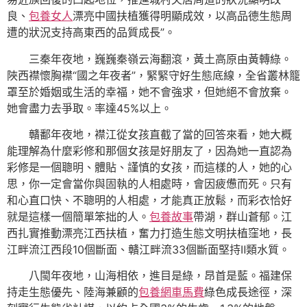
良、
包養女人
漂亮中國扶植獲得明顯成效，以高品德生態周
遭的狀況支持高東西的品質成長”。
三秦年夜地，巍巍秦嶺云海翻滾，黃土高原由黃轉綠。
陜西襟懷胸襟“國之年夜者”，緊緊守好生態底線，全省叢林籠
罩至於婚姻或生活的幸福，她不會強求，但她絕不會放棄。
她會盡力去爭取。率達45%以上。
贛鄱年夜地，襟江從女孩直截了當的回答來看，她大概
能理解為什麼彩修和那個女孩是好朋友了，因為她一直認為
彩修是一個聰明、體貼、謹慎的女孩，而這樣的人，她的心
思，你一定會當你與固執的人相處時，會因疲憊而死。只有
和心直口快、不聰明的人相處，才能真正放鬆，而彩衣恰好
就是這樣一個簡單笨拙的人。
包養故事
帶湖，群山蒼郁。江
西扎實推動漂亮江西扶植，奮力打造生態文明扶植窪地，長
江畔流江西段10個斷面、贛江畔流33個斷面堅持Ⅱ類水質。
八閩年夜地，山海相依，進目是綠，昂首是藍。福建保
持走生態優先、陸海兼顧的
包養網車馬費
綠色成長途徑，深