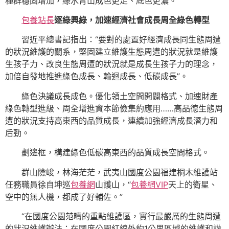
種群穩固增加，綠水青山成色更足、底色更濃。
包養站長
逐綠興綠，加速經濟社會成長周全綠色轉型
習近平總書記指出：“要對的處置好經濟成長同生態周遭
的狀況維護的關系，堅固建立維護生態周遭的狀況就是維護
生孩子力、改良生態周遭的狀況就是成長生孩子力的理念，
加倍自發地推進綠色成長、輪迴成長、低碳成長”。
綠色決議成長成色。優化領土空間開闢格式、加速財產
綠色轉型進級、周全增進資本節儉集約應用……高品德生態周
遭的狀況支持高東西的品質成長，連續加強經濟成長潛力和
后勁。
劃邊框，構建綠色低碳高東西的品質成長空間格式。
群山險峻，林海茫茫，武夷山國度公園福建桐木維護站
任務職員徐自坤巡
包養網
山護山，“
包養網VIP
天上的衛星、
空中的無人機，都成了好輔佐。”
“在國度公園范疇的重點維護區，實行最嚴厲的生態周遭
的狀況維護辦法；在國度公園紅線外約1公里區域的維護和諧