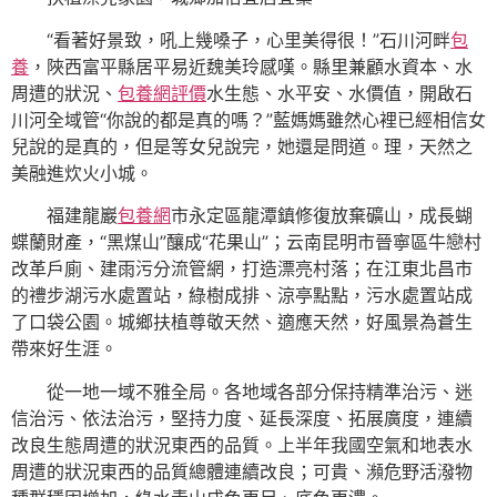
“看著好景致，吼上幾嗓子，心里美得很！”石川河畔
包
養
，陜西富平縣居平易近魏美玲感嘆。縣里兼顧水資本、水
周遭的狀況、
包養網評價
水生態、水平安、水價值，開啟石
川河全域管“你說的都是真的嗎？”藍媽媽雖然心裡已經相信女
兒說的是真的，但是等女兒說完，她還是問道。理，天然之
美融進炊火小城。
福建龍巖
包養網
市永定區龍潭鎮修復放棄礦山，成長蝴
蝶蘭財產，“黑煤山”釀成“花果山”；云南昆明市晉寧區牛戀村
改革戶廁、建雨污分流管網，打造漂亮村落；在江東北昌市
的禮步湖污水處置站，綠樹成排、涼亭點點，污水處置站成
了口袋公園。城鄉扶植尊敬天然、適應天然，好風景為蒼生
帶來好生涯。
從一地一域不雅全局。各地域各部分保持精準治污、迷
信治污、依法治污，堅持力度、延長深度、拓展廣度，連續
改良生態周遭的狀況東西的品質。上半年我國空氣和地表水
周遭的狀況東西的品質總體連續改良；可貴、瀕危野活潑物