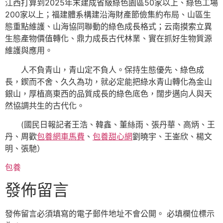
江西打算到2025年末建成省級綠色園區50家以上、綠色工場
200家以上；福建體系構建沿海財產節儉集約布局、山區生
態重點維護、山海協同聯動的綠色成長格式；云南摸索立異
生態產物價值轉化、鼎力成長古代林業、實在抓好生物質源
維護與應用。
人不負青山，青山定不負人。保持生態優先、綠色成
長，鍥而不舍、久久為功，就必定能把綠水青山轉化為金山
銀山，厚植高東西的品質成長的綠色底色，闊步邁向人與天
然協調共生的古代化。
(國民日報記者王浩、韓鑫、董絲雨、張丹華、高炳、王
丹、周歡
包養網車馬費
、
包養甜心網
劉曉宇、王崟欣、楊文
明、張馳）
包養
發佈留言
發佈留言必須填寫的電子郵件地址不會公開。
必填欄位標示