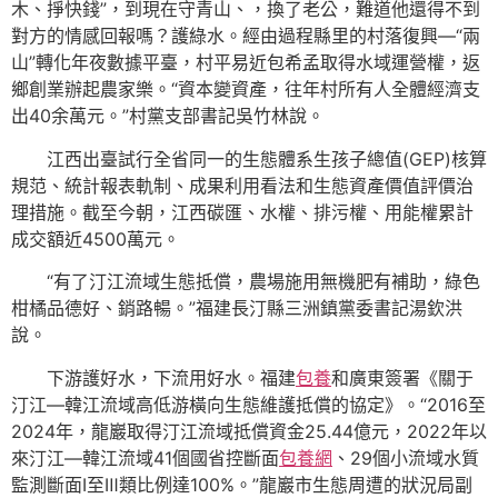
木、掙快錢”，到現在守青山、，換了老公，難道他還得不到
對方的情感回報嗎？護綠水。經由過程縣里的村落復興—“兩
山”轉化年夜數據平臺，村平易近包希孟取得水域運營權，返
鄉創業辦起農家樂。“資本變資產，往年村所有人全體經濟支
出40余萬元。”村黨支部書記吳竹林說。
江西出臺試行全省同一的生態體系生孩子總值(GEP)核算
規范、統計報表軌制、成果利用看法和生態資產價值評價治
理措施。截至今朝，江西碳匯、水權、排污權、用能權累計
成交額近4500萬元。
“有了汀江流域生態抵償，農場施用無機肥有補助，綠色
柑橘品德好、銷路暢。”福建長汀縣三洲鎮黨委書記湯欽洪
說。
下游護好水，下流用好水。福建
包養
和廣東簽署《關于
汀江—韓江流域高低游橫向生態維護抵償的協定》。“2016至
2024年，龍巖取得汀江流域抵償資金25.44億元，2022年以
來汀江—韓江流域41個國省控斷面
包養網
、29個小流域水質
監測斷面Ⅰ至Ⅲ類比例達100%。”龍巖市生態周遭的狀況局副