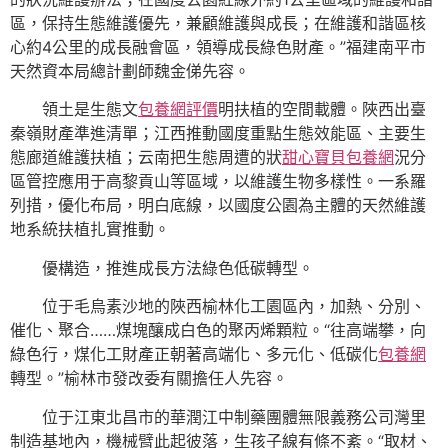
區，保持生態維護優先，兼顧維護與成長；在維護和諧區核
心約4公里的成長融會區，領導成長綠色財產。”福建南平市
天然資本局總計劃師魏金俤先容。
領土是生態文
包養網評價
明扶植的空間載體。陜西出臺
秦嶺財產準進清單；江西推動國度重點生態效能區、主要生
態廊道維護扶植；云南把生態周遭的狀
甜心寶貝包養網
況分
區管控應用于高黎貢山等區域，以維護生物多樣性。一系羅
列措，優化布局，明白底線，以國度公園為主體的天然維護
地系統扶植扎實推動。
優構造，推進成長方法綠色低碳轉型。
位于毛烏素沙地的陜西榆林化工園區內，加熱、分別、
催化、聚合……煤塊釀成白色的聚丙烯顆粒。“往高端攀，向
綠色行，煤化工財產正朝著高端化、多元化、低碳化
包養網
轉型。”榆林市發改委有關擔任人先容。
位于江東北昌市的華潤江中制藥團體無限義務公司灣里
制造基地內，機械臂此起彼落，生孩子線有條不紊。“取材、