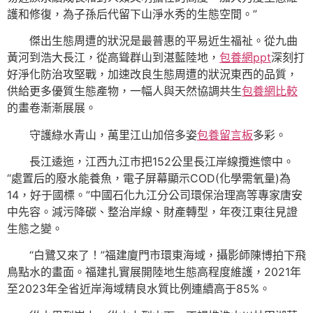
護和修復，為子孫后代留下山淨水秀的生態空間。”
傑出生態周遭的狀況是最普惠的平易近生福祉。從九曲
黃河到浩大長江，從高聳群山到湛藍陸地，
包養網ppt
深刻打
好淨化防治攻堅戰，加速改良生態周遭的狀況東西的品質，
供給更多優質生態產物，一幅人與天然協調共生
包養網比較
的畫卷漸漸展展。
守護綠水青山，萬里江山加倍多姿
包養留言板
多彩。
長江逶迤，江西九江市把152公里長江岸線攬進懷中。
“處置后的廢水能養魚，電子屏幕顯示COD(化學需氧量)為
14，好于國標。”中國石化九江分公司環保治理高等專家唐安
中先容。減污降碳、整治岸線、財產轉型，年夜江東往見證
生態之變。
“白鷺又來了！”福建廈門市環東海域，攝影師陳博拍下飛
鳥點水的畫面。福建扎實展開陸地生態高程度維護，2021年
至2023年全省近岸海域精良水質比例連續高于85%。