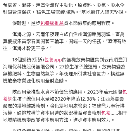
預處置、灌裝、進庫全流程主動化，原資料、廢氣、廢水全
封鎖管道保送，‘綠色工場’節能降耗。”基地擔任人鐘志堅說。
促輪迴，進步
包養網推薦
資本節儉集約應用程度。
洱海之源，云南年夜理白族自治州洱源縣鳳羽鎮，畜禽
糞便搜集員李春喜開著三輪車，開端一天的任務，“渣滓有地
往，洱海才幹更干凈。”
18個鄉鎮(街道)
包養app
的無機放棄物匯集到云南順豐洱
海環保科技股份無限公司，27條生孩子線運轉，放棄物變為
無機肥料、生物自然氣等。年夜理州引進社會氣力，構建無
機放棄物質源化應用全財產鏈。
陜西周全推動水資本節儉集約應用，2023年萬元國際
包
養網
生孩子總值用水量較2020年降落12.38%；江西落實最
嚴厲的耕地維護軌制，強化耕地用處管束；福建鼎力奉行排
污權、碳排放權等資本周遭的狀況權益買賣軌制
包養
……相干
地域隨機應變改變資本應用方法，進步資本應用效力。