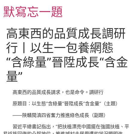
跳
默寫忘一題
至
主
要
高東西的品質成長調研
內
容
行丨以生一包養網態
“含綠量”晉陞成長“含金
量”
高東西的品質成長請求，也是命令。調研行
原題目：以生態“含綠量”晉陞成長“含金量”（主題）
——陜贛閩滇四省奮力推進綠色成長（副題）
習近平總書記指出，“把扶植漂亮中國擺在強國扶植、平
易近族回復的凸起地位，推進城村夫居周遭的狀況顯明改