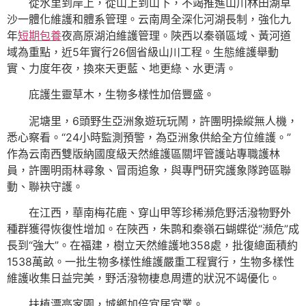
從水里到岸上，從山上到山下，不竭推進山川林田湖草
沙一體化維護和體系管理。云南周全深化河湖長制，強化九
年
短期包養
夜高原湖泊維護管理。陜西以秦嶺區域、黃河道
域為重點，近5年實行26個省級山川工程。生態維護舉動
實、力度年夜，換來天更藍、地更綠、水更清。
庇護生靈草木，生物多樣性加倍豐盛。
泥塘里，6頭野生亞洲象遊玩玩鬧，許團明操縱無人機，
悉心察看。“24小時監測預警，為亞洲象供給全方位維護。”
作為云南西雙版納國度級天然維護區關坪管護站專職護林
員，許團明雨林尋象、冒雨追象，與專門研究護象隊跨區聯
動、聯袂守護。
在江西，華南梅花鹿、穿山甲等珍稀瀕危野活潑物野外
種群獲得恢復性增加。在陜西，朱鹮和秦嶺石蝴蝶從“瀕危”成
長到“強大”。在福建，樹立天然維護地358處，批復總面積約
1538萬畝。一批生物多樣性維護嚴重工程實行，生物多樣性
維護收集日益完美，野活潑物棲息周遭的狀況不竭優化。
扶植漂亮家園，城鄉加倍宜居宜業。