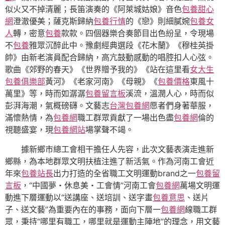
似火又不掉清麗；長笛演奏的《阿萊城姑娘》音色
包養甜心
網
澄澈優美；薩克斯歸納
包養行情
的《戀》則細膩婉
包養女
人
轉，密意
包養
款款。四個器樂合奏節目出色紛呈，令現場
不
包養
雅眾沉醉此中。豫劇經典選段《花木蘭》《穆桂英掛
帥》由新老演員配合歸納，高亢鼓動感動的唱腔扣人心弦。
歌曲《郊野的春天》《世界贈予我的》《站在這里看
女大生
包養俱樂部
黃河》《老家河南》《母親》《
包養價格
東風十
萬里》等，時而如潺潺
包養留言板
溪流，溫潤人心，時而似
彭湃海潮，氣概磅礴。文藝志
台灣包養網
愿者們身著華服，
滿懷熱情，為
包養網
職工群眾貢獻了一場出色盡
包養網
倫的
視聽盛宴，現
包養網站
場掌聲不竭。
據新鄉市總工會相干擔任人先容，此次文藝表演走進新
鄉縣，為本地群眾文明扶植注進了新活氣。作為河南工會近
年來
包養站長
出力打造的全省職工文明運動brand之一
包養留
言板
，“中國夢・休息美・工會情”河南工會
包養網
萬場文明運
動進下層運動以“送講座、送培訓、送字畫
包養意思
、送片
子、送文藝”為重要內在的事務，面向下層一
包養網
線職工群
眾，秉持“哪里有職工，哪里就是運動主陣地”的理念，用文藝