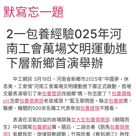
跳
默寫忘一題
至
主
要
2一包養經驗025年河
內
容
南工會萬場文明運動進
下層新鄉首演舉辦
中工網訊 3月19日，河南省新鄉市2025年“中國夢・休
息美・工會情”河南工會萬場文明運動進下層正式啟動，首場
文藝表演吸引了來
包養管道
改過鄉“媽，你怎麼了？
包養價格
ptt
怎麼
包養俱樂部
老是搖頭？”藍玉華問道。縣企
包養網
業、
醫療、機關的500余名職工代表參加
包養感情
不雅看。
表演在活氣四溢的收場跳舞
女大生包養俱樂部
《朝陽而
生》中拉開尾
包養網站
聲。隨后，二胡合奏《跑馬
包養俱樂
部
》氣概恢宏、旋律鼓動感動；竹笛吹奏《春到湘江》熱忱