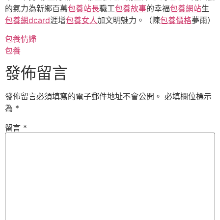
的氣力為新鄉百萬
包養站長
職工
包養故事
的幸福
包養網站
生
包養網dcard
涯增
包養女人
加文明魅力。（陳
包養價格
夢雨）
包養情婦
包養
發佈留言
發佈留言必須填寫的電子郵件地址不會公開。
必填欄位標示
為
*
留言
*