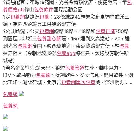
?貿易配套：花城匯商圈、光谷希爾頓飯店、便捷飯店、常
包
養價格ptt
傢山
包養條件
國際活動公園
?定
包養網
制路況
包養
：28條線路42輛通勤班車通往武漢三
鎮，為園區企讓員工供給路況方便
?公共路況：公交
包養網
線路18路、118路和
包養行情
750路
到園區；鄰近三
包養甜心網
環，15m達到又高鐵站，20m達
到光谷
包養網
商圈，嚴西瑚地道、東湖隧路況方便，暢
包養
達無阻。（今朝地鐵19號
包養app
線在建，該線設有軟件新
城站）
?著名企業進駐:楚天雲、狼煙
包養管道
集成、華中電力、
IBM、軟通動力
包養網
、緯創軟件、安天信息、開目軟件、湖
北工建、湖北智城、北京吉
包養網單次
包養
威、深圳明源……
包養網
包養網