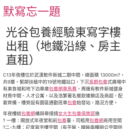
跳
默寫忘一題
至
主
要
光谷包養經驗東寫字樓
內
容
出租（地鐵沿線、房主
直租）
C13年夜樓位於武漢軟件新城二期中間，總面積 13000m?，
共9層，緊鄰扶植中的19號地鐵站口，下沉
長期包養
式廣場中
有美食城和地下泊車庫
包養網車馬費
，周邊有軟件新城健身
材育中間、人才公寓，以及浩繁著名餐飲連鎖店及商超，配
套齊備，樓旁設有園區通勤班車
包養
始發站，路況方便。
年夜樓結
包養網
構與舉措措
女大生包養俱樂部
施
? 一樓：開放式年夜堂和前
包養
臺，司租用
包養網
商用空間
?二-九樓：尺度寫字樓空間（有平裝、精裝兩種辦公空間供