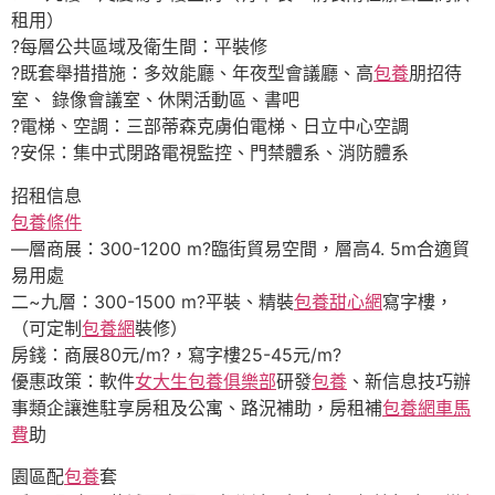
租用）
?每層公共區域及衛生間：平裝修
?既套舉措措施：多效能廳、年夜型會議廳、高
包養
朋招待
室、 錄像會議室、休閑活動區、書吧
?電梯、空調：三部蒂森克虜伯電梯、日立中心空調
?安保：集中式閉路電視監控、門禁體系、消防體系
招租信息
包養條件
—層商展：300-1200 m?臨街貿易空間，層高4. 5m合適貿
易用處
二~九層：300-1500 m?平裝、精裝
包養甜心網
寫字樓，
（可定制
包養網
裝修）
房錢：商展80元/m?，寫字樓25-45元/m?
優惠政策：軟件
女大生包養俱樂部
研發
包養
、新信息技巧辦
事類企讓進駐享房租及公寓、路況補助，房租補
包養網車馬
費
助
園區配
包養
套