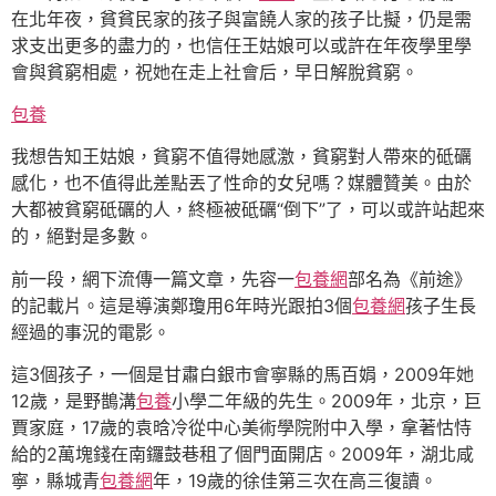
在北年夜，貧貧民家的孩子與富饒人家的孩子比擬，仍是需
求支出更多的盡力的，也信任王姑娘可以或許在年夜學里學
會與貧窮相處，祝她在走上社會后，早日解脫貧窮。
包養
我想告知王姑娘，貧窮不值得她感激，貧窮對人帶來的砥礪
感化，也不值得此差點丟了性命的女兒嗎？媒體贊美。由於
大都被貧窮砥礪的人，終極被砥礪“倒下”了，可以或許站起來
的，絕對是多數。
前一段，網下流傳一篇文章，先容一
包養網
部名為《前途》
的記載片。這是導演鄭瓊用6年時光跟拍3個
包養網
孩子生長
經過的事況的電影。
這3個孩子，一個是甘肅白銀市會寧縣的馬百娟，2009年她
12歲，是野鵲溝
包養
小學二年級的先生。2009年，北京，巨
賈家庭，17歲的袁晗冷從中心美術學院附中入學，拿著怙恃
給的2萬塊錢在南鑼鼓巷租了個門面開店。2009年，湖北咸
寧，縣城青
包養網
年，19歲的徐佳第三次在高三復讀。