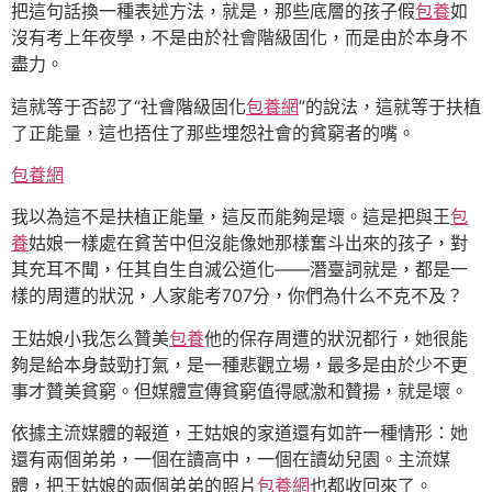
把這句話換一種表述方法，就是，那些底層的孩子假
包養
如
沒有考上年夜學，不是由於社會階級固化，而是由於本身不
盡力。
這就等于否認了“社會階級固化
包養網
”的說法，這就等于扶植
了正能量，這也捂住了那些埋怨社會的貧窮者的嘴。
包養網
我以為這不是扶植正能量，這反而能夠是壞。這是把與王
包
養
姑娘一樣處在貧苦中但沒能像她那樣奮斗出來的孩子，對
其充耳不聞，任其自生自滅公道化——潛臺詞就是，都是一
樣的周遭的狀況，人家能考707分，你們為什么不克不及？
王姑娘小我怎么贊美
包養
他的保存周遭的狀況都行，她很能
夠是給本身鼓勁打氣，是一種悲觀立場，最多是由於少不更
事才贊美貧窮。但媒體宣傳貧窮值得感激和贊揚，就是壞。
依據主流媒體的報道，王姑娘的家道還有如許一種情形：她
還有兩個弟弟，一個在讀高中，一個在讀幼兒園。主流媒
體，把王姑娘的兩個弟弟的照片
包養網
也都收回來了。