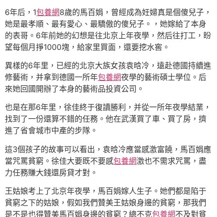
6年后，1
包養網
8歲的馬百娟，曾經成為妊婦真是個傻兒子，
她是最孝順、最有愛心、最驕傲的傻兒子。，她嫁給了本身
的表哥。6年前她的幻想是往北京上年夜學，然后往打工，盼
望每個月掙1000塊，給家里買面，還要挖水窖。
異樣的6年里，已經的北京大族女孩袁晗冷，遠赴德國持續進
修藝術，并拿到德國一所年
包養網
夜學的藝術碩士學位。后
來她回國開辦了本身的藝術品投資公司。
也是在那6年里，徐佳終于復讀勝利，并從一所年夜學結業，
找到了一份還算不錯的任務。他在武漢買了車、買了房，擠
進了省會城市中產的步隊。
這3個孩子的故事可以看出，袁晗冷應當感激富饒，馬百娟應
當咒罵貧窮。徐佳大要既不要感
包養網
激也不需求咒罵，盡
力任務賺大錢還房貸才對。
王姑娘考上了北京年夜學，馬百娟嫁人生子。她們都是陷于
貧窮之下的姑娘，假如我們贊美王姑娘身邊的貧窮，那我們
是不是也得贊美馬百娟身邊的貧窮？總不克
包養網
不及對貧