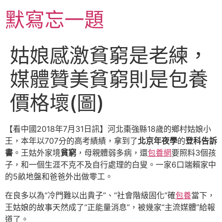
跳
默寫忘一題
至
主
要
姑娘感激貧窮是老練，
內
容
媒體贊美貧窮則是包養
價格壞(圖)
【看中國2018年7月31日訊】河北棗強縣18歲的鄉村姑娘小
王，本年以707分的高考績績，拿到了
北京年夜學
的
登科告訴
書
。王姑外家境
貧窮
，母親體弱多病，還
包養網
要照料3個孩
子，和一個生涯不克不及自行處理的白叟。一家6口端賴家中
的5畝地盤和爸爸外出做零工。
在良多以為“冷門難以出貴子”、“社會階級固化”確
包養
當下，
王姑娘的故事天然成了“正能量消息”，被幾家“主流媒體”給報
道了。