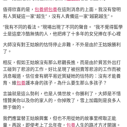
值得欣喜的是，
包養網
包養
在這則消息的上面，我沒有發明
有人質疑這一家“超生”，沒有人責備這一家“越窮越生”。
“我有不同的看法。”現場出現了不同的聲音。 “我不覺得藍學
士是這麼冷酷無情的人，他把疼了十多年的女兒捧在手心裡
大師沒有對王姑娘的怙恃停止非難，不外是由於王姑娘勝利
了。
相反，假如王姑娘沒有那么悲觀長進，而是由於貧苦外出打
工碰到了悲涼的工作，好比呈現了被拐賣等悲涼的工作而被
消息報道，信任會有網平易近質疑她的怙恃的：沒有才能養
育、維
包養
護本身的孩子，為什么要生那么多孩子？
言論就是這么勢利，也是人情世故。你勝利了，大師是不惜
惜贊美你以及你的家人的，你掉敗了，雪上加霜則是良多人
樂于做的。
我們應當替王姑娘興奮，但也不用從她的故事里榨取正能
量。再說，即使考上了北年夜，
包養
人生的路才方才開端。