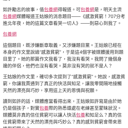
如許勵志的故事，值
包養網
得報道。可
包養網
是，明天主流
包養網
媒體報道王姑娘的消息題目——《感激貧窮！707分考
進北年夜，她的這篇文章看哭一切人》——則惡心到我了。
包養網
這個題目，既涉嫌斷章取義，又涉嫌題目黨。王姑娘已經在
本身的作文里說過“感激貧窮”，于是這4個字被媒體援用到題
目里了。她的那篇作文我看了，我沒有看哭。我問了幾個身
邊的伴侶，他們也沒有看哭。莫非沒有哭的就不是人？
王姑娘的作文里，確切多次提到了“感激貧窮”。她說，感激貧
窮，你讓我貫通到了真正的快活與知足，讓我零間隔地接觸
天然的漂亮與巧妙，享用這上天的恩情與祝願。
讀到如許的話，媒體應當看得出來，王姑娘如許寫是由於她
仍是個孩子，對實
包養
際的熟悉還處在老練甚至蒙昧狀況。
媒體莫非真的信任貧窮可以讓人快活
包養
和知足么？真的信
任貧窮帶來了天然的漂亮與巧妙么？真的感到貧窮會帶來恩