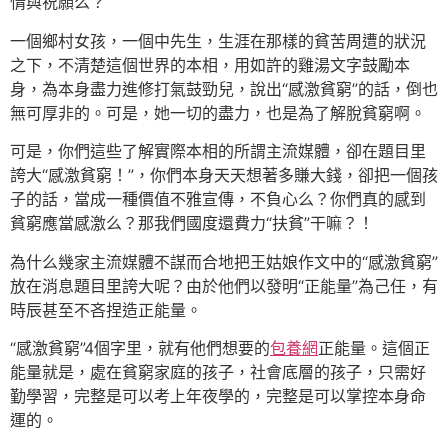
情與祝願么？
一個鄉村女孩，一個中先生，生涯在那樣的貧苦周遭的狀況
之下，不清楚這個世界的本相，用如許的雞湯文字鼓勵本
身，為本身盡力進修打氣鼓勁兒，說出“感激貧窮”的話，倒也
無可厚非的。可是，她一切的盡力，也是為了解脫貧窮啊。
可是，你們這些了解實際本相的所謂主流媒體，卻在題目里
誇大“感激貧窮！”，你們本身天天想著多賺大錢，卻把一個孩
子的話，當成一種價值不雅宣傳，不負心么？你們真的感到
貧窮應當感激么？那我們國度還費力“扶貧”干嘛？！
為什么幾家主流媒體不謀而合地把王姑娘作文中的“感激貧窮”
放在消息題目里誇大呢？由於他們以發明“正能量”為己任，有
時辰甚至不吝捏造正能量。
“感激貧窮”4個字里，就有他們想要的
包養網
正能量。這個正
能量就是，處在貧窮家庭的孩子，社會底層的孩子，只需好
勤學習，完整是可以考上年夜學的，完整是可以掌控本身命
運的。