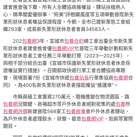
建會進會強下層、所有人全體協商維權益、驛站扶植熱人
心、精準關愛優辦事、“宛美”評樹顯風度等五項舉動晉陞新失
業形狀休息者權益保證程度。今朝，全市已建新業態工會組
織293家，成長新失業形狀休息者會員34583人。
202
包養網
3年，宣城市
包養合約
總工會出臺全市新失業
形狀休息者建會進會優
包養網VIP
化晉陞三年舉動計劃和新失
業形狀休息者工會任務三年舉動打算（2023—2025年），
與相干部分結合出臺《宣城市保護新失業形狀休息者休息保
證權益實行措施》。召開郵政快遞行業工會合體協商專題
會，現場簽署7份《宣城市快遞
包養站長
行業集協商
包養網
合
同》，為400名新失業形狀休息者撐起權益“維護傘”。
市縣兩級工會籌資270萬元，隨機應變在物流園區、路
包養網
況關鍵、商場超市等戶外休息者絕對密集的處
包養
所
包養網評價
新建晉陞568家工
包養故事
會戶外休息者驛站，
為戶外休息者處理飲水、就餐、歇息
包養網VIP
、如廁等實際
題目。