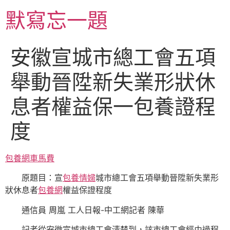
跳
默寫忘一題
至
主
要
安徽宣城市總工會五項
內
容
舉動晉陞新失業形狀休
息者權益保一包養證程
度
包養網車馬費
原題目：宣
包養情婦
城市總工會五項舉動晉陞新失業形
狀休息者
包養網
權益保證程度
通信員 周嵐 工人日報-中工網記者 陳華
記者從安徽宣城市總工會清楚到，該市總工會經由過程