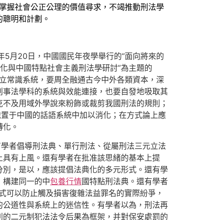
緊掌握社會公正公理的價值尋求，不竭推動刑法學
的聰明和計劃。
年5月20日，中國國民年夜學舉行的“面向將來的
古代化與中國特點社會主義刑法學研討”為主題的
自立常識系統，要周全融通古今中外各類資本，深
刑事法學科的系統與效能連接，也要自發地吸取其
克不及用域外學說來粉飾或裁剪我國刑法的規則；
識置于中國的話語系統中加以消化；在方式論上應
轉化。
有學者倡導刑法典、單行刑法、從屬刑法三元立法
上具有上風。還有學者在批准該思緒的基本上提
分別，是以，應該提倡法典化的多元形式。還有學
，構建同一的中
包養行情
國特點刑法典。還有學者
形式可以防止觸及損害復雜法益罪名的實際紛爭，
的公道性與系統上的迷信性。有學者以為，刑法再
列的二元制犯法法令后果為框架，并對保安處罰的