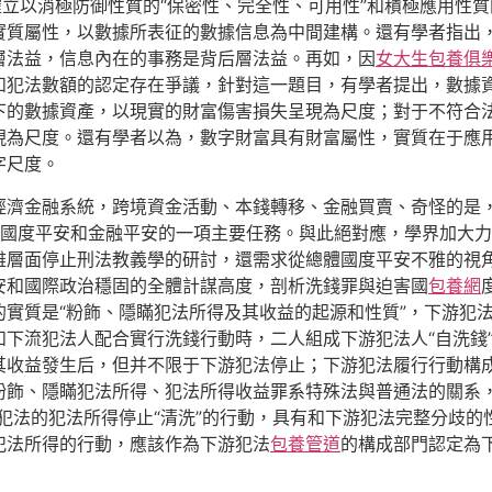
確立以消極防御性質的“保密性、完全性、可用性”和積極應用性質
質屬性，以數據所表征的數據信息為中間建構。還有學者指出，in
層法益，信息內在的事務是背后層法益。再如，因
女大生包養俱
和犯法數額的認定存在爭議，針對這一題目，有學者提出，數據
下的數據資產，以現實的財富傷害損失呈現為尺度；對于不符合
現為尺度。還有學者以為，數字財富具有財富屬性，實質在于應
字尺度。
經濟金融系統，跨境資金活動、本錢轉移、金融買賣、奇怪的是，
護國度平安和金融平安的一項主要任務。與此絕對應，學界加大
雅層面停止刑法教義學的研討，還需求從總體國度平安不雅的視
安和國際政治穩固的全體計謀高度，剖析洗錢罪與迫害國
包養網
實質是“粉飾、隱瞞犯法所得及其收益的起源和性質”，下游犯
下流犯法人配合實行洗錢行動時，二人組成下游犯法人“自洗錢
收益發生后，但并不限于下游犯法停止；下游犯法履行行動構成部
粉飾、隱瞞犯法所得、犯法所得收益罪系特殊法與普通法的關系，
犯法的犯法所得停止“清洗”的行動，具有和下游犯法完整分歧
犯法所得的行動，應該作為下游犯法
包養管道
的構成部門認定為