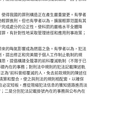
，使得我國的罪刑構造正在產生嚴重變更。有學者
動輕罪進刑。但也有學者以為，擴展輕罪范圍有其
于完成處分的公正性，使科罰的嚴格水平全體降
輕罪，有針對性地采取管理途徑和應用刑事政策；
帶來的晦氣影響成為燃眉之急。有學者以為，犯法
制，提出修正和完美關于個人工作制止軌制的規
構思，提倡構建全籠罩的前科覆滅軌制（不限于已
基礎內在的事務；對刑法中規則的犯法記載陳述軌
修正為“前科曾經覆滅的人，免去前款規則的陳述任
清算和整合，使之與刑法的規則相配套，以確保
存在必定短板，應從限縮犯法信息的獲知道路進而淡
”；二是分別犯法記載掛號內在的事務與公布內在