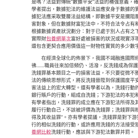
是嗎？法益對傳統“數據平安”法益的補強意義，
學者提出，數據犯法的維護法益應安身于數據的實
據犯法應采取雙層法益結構，即數據平安是攔阻
害對象，但在數據財富犯法中，不符合法令占有
根據數據資產狀況劃分：對于已處于別人占有之
實際財
包養網單次
富好處被損害的狀況或現實浮
還包含更契合應用價值這一財物性實質的多少數
在經濟全球化的佈景下，我國不竭融進國際
彿……職員往來加倍頻仍、活潑，反洗錢成為保
洗錢罪基本題目之一的損害法益，不只要從微不
法的傳統思想形式，將反洗錢晉陞到保護國度平
害法益上的宏大轉型。還有學者以為，洗錢行動的
銀行賬戶的行動，組成自洗錢；下游犯法的本犯和
有學者指出，洗錢罪的成立應在下游犯法所得及其
履行行動自己，不該被評價為洗錢罪；洗錢罪與
得及其收益罪”。亦有學者提議，洗錢罪是對下游
行的相似洗錢的行動，或許應用洗錢的方法接受
養網比較
洗錢行動，應該與下游犯法數罪并罰。