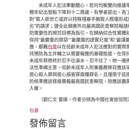
未成年人犯法牽動聽心，若何均衡雙向維護
務年紀出發點下降到十二周歲，有學者提出，為了
對“致人逝世亡或許以特殊殘暴手腕致人輕傷形成
劣”的請求；健全此類案件向最高國民查察院報
防需要性的規范目標為指引，在歸納綜合性實體
保持“最嚴重的罪惡”“最嚴厲的證實尺度”和“
應，都難
包養
以在低齡未成年人犯法應對的實際需
持預防為主并輔之以需要報應的基礎態度，在保
未成年蔡修終於忍不住淚水，忍不住了。她一邊
法性準繩主意，低齡未成年人刑事義務條目應該采
居心殺人罪與居心損害罪兩種罪名，且僅限于這
的核準應該逐級層報最高國民查察院，除應該嚴
入權。
（劉仁文 雷達，作者分辨為中國社會迷信
包養
發佈留言