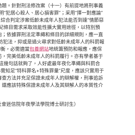
劫題。針對刑法修改案（十一）有前提地將刑事義
“犯居心殺人、居心損害罪”；采用“擇一對應論”
；綜合判定涉案低齡未成年人犯法能否到達“情節惡
紀條目需求采取效能性擴大實用途徑，以特別預
向；依據罪刑法定準繩和條目的詳細規則，應一直
預防犯法，抑或是過火尋求對低齡未成年人的科罰報
均衡，必需適當
包養網站
地統籌預防和報應，應保
防，完美低齡未成年人的科罰履行。亦有學者基于
這幾句話就夠了，人好處最年夜化準繩與科罰合
需知足“特科罪名+特殊罪量”尺度，應該只實用于
審查方法并充足保證未成年人的辯解權，刑事追訴
，還應該特殊保證未成年人及其辯解人的本質性介
社會迷信院年夜學法學院博士研討生）