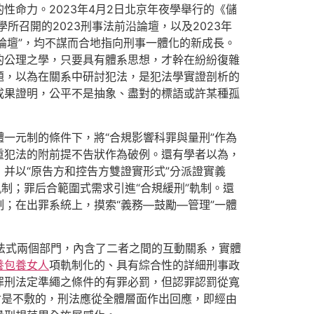
命力。2023年4月2日北京年夜學舉行的《儲
所召開的2023刑事法前沿論壇，以及2023年
端論壇”，均不謀而合地指向刑事一體化的新成長。
的公理之學，只要具有體系思想，才幹在紛紛復雜
題，以為在關系中研討犯法，是犯法學實證剖析的
成果證明，公平不是抽象、盡對的標語或許某種孤
一元制的條件下，將“合規影響科罪與量刑”作為
重犯法的附前提不告狀作為破例。還有學者以為，
并以“原告方和控告方雙證實形式”分派證實義
制；罪后合範圍式需求引進“合規緩刑”軌制。還
；在出罪系統上，摸索“義務—鼓勵—管理”一體
和法式兩個部門，內含了二者之間的互動關系，實體
養
包養女人
項軌制化的、具有綜合性的詳細刑事政
罪刑法定準繩之條件的有罪必罰，但認罪認罰從寬
討是不敷的，刑法應從全體層面作出回應，即經由