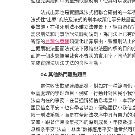
過程完美總則中的量刑依據規則，使其可以或許
法式出罪也是實體與法式相聯合研討的一年
法式性“出罪”系統及法式的刑事政策化等分歧層
要效能，在積死刑法不雅立法佈景下，經由過程完
需求刑法和刑事訴訟法聯動調劑，為刑法上已有
響應的
台灣包養網
類型化出罪事由，豐盛刑法上
上擴展犯法圈而法式法下限縮犯法圈的標的目的
面進一個步驟擴展裁奪不告狀的實用率，同時將
完成實體法與法式法的良性互動。
04
其他熱門難點題目
電信收集欺騙連續高發，對如許一種範圍化
亟需處理的學理題目。例如，行動針對國民小我
法益內在的事務，在普通辨認信息場景中，本罪
國民信息平安。也有學者以為，侵略國民小我信
限于刑法系統，而是在全部法次序中具有自力的
又如，跟著信息收集技巧的深刻成長，年夜數據
息體系平安”法益，器重“數據應用平安”他當然可