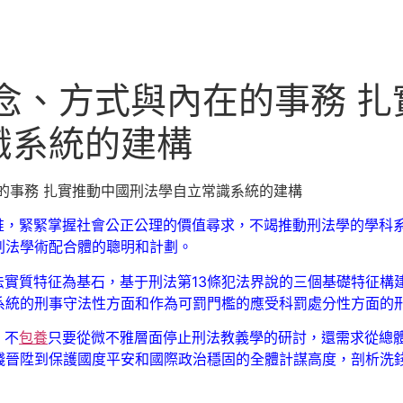
念、方式與內在的事務 
識系統的建構
的事務 扎實推動中國刑法學自立常識系統的建構
惟，緊緊掌握社會公正公理的價值尋求，不竭推動刑法學的學科
刑法學術配合體的聰明和計劃。
法實質特征為基石，基于刑法第13條犯法界說的三個基礎特征構
系統的刑事守法性方面和作為可罰門檻的應受科罰處分性方面的
，不
包養
只要從微不雅層面停止刑法教義學的研討，還需求從總
錢晉陞到保護國度平安和國際政治穩固的全體計謀高度，剖析洗