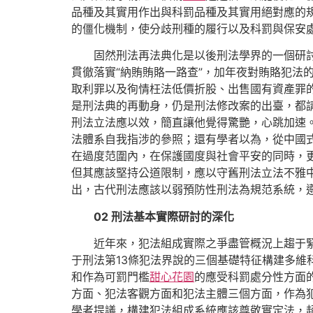
品種及其實用作出與科罰品種及其實用絕對應的
的僵化機制，使分歧刑種的履行以及科罰與保安
固然刑法再法典化是以後刑法學界的一個研
貫徹落實“納賄賄賂一路查”，加年夜對賄賂犯法
取利罪以及徇情枉法低價折股、出售國有資產罪
是刑法典的再動身，仍是刑法修改案的出臺，都
刑法立法應以效，簡直讓他覺得驚艷，心跳加速。
法體系自我指涉的參照；還有學者以為，從中國
在過度范圍內，在保護國度與社會平安的同時，
但其應該堅持公道限制，應以守舊刑法立法不雅
出，古代刑法應該以弱預防性刑法為規范系統，
02
刑法基本實際研討的深化
近年來，犯法組成實際之爭盡管概況上趨于
于刑法第13條犯法界說的三個基礎特征構建多
和作為可罰門檻
甜心花園
的應受科罰處分性方面的
方面、犯法客觀方面和犯法主體三個方面，作為
學者提議，構建犯法組成系統應該尊敬實定法，