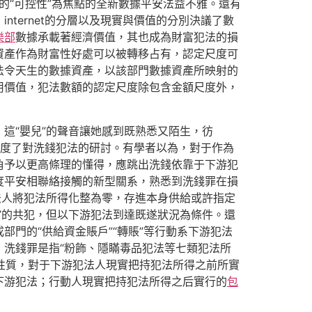
的“可控性”為焦點的全新數據平安法益不雅。還有
ternet的分層以及現實與價值的分別決議了數
樂部
數據承載著經濟價值，其也成為財富犯法的損
資產作為財富性好處可以被轉移占有，認定尺度可
法令天生的數據資產，以該部門數據資產所映射的
用價值，犯法數額的認定尺度除包含金額尺度外，
這“嬰兒”的聲音讓她感到既熟悉又陌生，彷
力度了對洗錢犯法的研討。有學者以為，對于作為
角予以更高條理的懂得，應跳出洗錢依靠于下游犯
度平安相聯絡接觸的新型關系，熟悉到洗錢罪在損
法人將犯法所得化整為零，存進本身供給或許指定
”的共犯，但以下游犯法到達既遂狀況為條件。還
門的“供給資金賬戶”“轉賬”等行動系下游犯法
洗錢罪是指“粉飾、隱瞞毒品犯法等七類犯法所
的性質，對于下游犯法人現實把持犯法所得之前所實
下游犯法；行動人現實把持犯法所得之后實行的
包