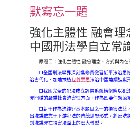
跳
默寫忘一題
至
主
要
強化主體性 融會理
內
容
中國刑法學自立常
原題目：強化主體性 融會理念、方式與內在
□全國刑法學界深刻進修貫徹習近平法治思
治古代化、加速扶植
包養意思
法治中國連續進獻
□我國完全的犯法成立評價系統構架應以犯
罪門檻的嚴重社會迫害性方面、作為四要件規范
□對于作為洗錢罪基本題目之一的損害法益
出洗錢依靠于下游犯法的傳統思想形式，將反洗
到洗錢罪在損害法益上的宏大轉型。