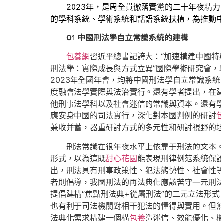
2023年，是周全貫徹落實黨的二十年夜精
的學科系統、學術系統和話語系統扶植，為推動
01
中國刑法學自立常識系統的建構
包養網
習近平總書記誇大：“加速構建中國特
刑法學：實際成長與方式立異”國際學術研究會，以
2023年全國年會，均將中國刑法學自立常識系
度融會法學實際與法治實行。還有學者提出，在
他刑事法學科以及社會迷信的常識與資本。還有
應安身中國的司法實行，深化對本國判例的研討
兼收并蓄，器重研討方式的多元性和研討視野的
刑法常識在很年夜水平上依靠于刑法的文本
形式，以為這既
甜心花園
能表現刑律例范系統保
出，刑法具有刑事政策性、犯法態勢性、社會性
者則倡導，我國刑法的再法典化應該苦守一元刑
提倡建構“焦點刑法典+從屬刑法”的二元立法形
也有利于司法機關對相干犯法的懂得與實用。但
法典化需求構建一個構
包養
造迷信、效能優化、