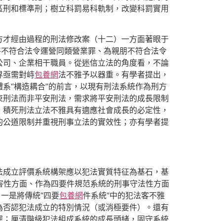
區刑和標準刑；樹立科罰易科軌制，改變科罰實用
方才經由過程的刑法修改案（十二）一方面著眼于
將不符合法令運營同類營業罪、為親朋不符合法令
公司、企業相干職員。從迷信立法的角度看，不論
界亟需對峙
包養網
法不雅予以器重。有學者提出，
系“構造耦合”的前言，以現有刑法系統作為刑方
束刑法而非平安刑法，需求將平安刑法的成長限制
，積死刑法立法不雅具有適應社會成長的必定性，
的公道限制并重視刑事立法的實效性；亦有學者提
法成立評價系統構架應以犯法實質特征為基石，基
害性方面、作為四要件規范系統的刑事守法性方面
一是將傳統“四要
包養網
件系統”中的犯法客不雅
為否認犯法成立的特別情況（或消極要件）。還有
罪；厘清階級犯法組成系統的成長頭緒，固守系統