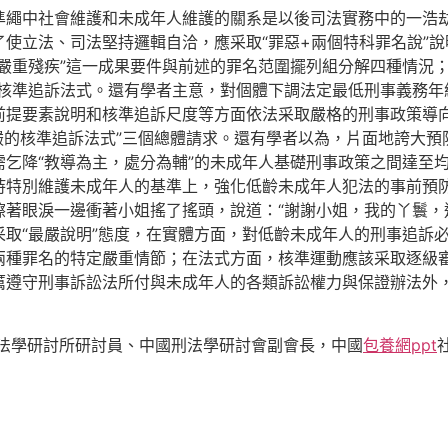
準繩中社會維護和未成年人維護的關系是以後司法實務中的一浩
使立法、司法堅持邏輯自洽，應采取“罪惡+兩個特科罪名說”說明
嚴重殘疾”這一成果要件與前述的罪名范圍擺列組分解四種情況
請核準追訴法式。還有學者主意，對個體下調法定最低刑事義務年
前提要素說明和核準追訴尺度等方面依法采取嚴格的刑事政策導
最謹嚴的核準追訴法式”三個總體請求。還有學者以為，片面地誇大
乞降“教導為主，處分為輔”的未成年人基礎刑事政策之間達至
持特別維護未成年人的基準上，強化低齡未成年人犯法的事前預
擦著眼淚一邊衝著小姐搖了搖頭，說道：“謝謝小姐，我的丫鬟，
取“最嚴說明”態度，在實體方面，對低齡未成年人的刑事追訴必
兩種罪名的特定嚴重情節；在法式方面，核準運動應該采取逐級
厲遵守刑事訴訟法所付與未成年人的各類訴訟權力與保證辦法外
院法學研討所研討員、中國刑法學研討會副會長，中國
包養網ppt