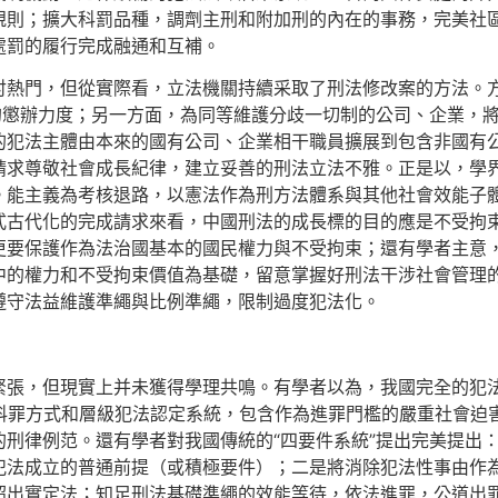
規則；擴大科罰品種，調劑主刑和附加刑的內在的事務，完美社
處罰的履行完成融通和互補。
討熱門，但從實際看，立法機關持續采取了刑法修改案的方法。
的懲辦力度；另一方面，為同等維護分歧一切制的公司、企業，
的犯法主體由本來的國有公司、企業相干職員擴展到包含非國有
請求尊敬社會成長紀律，建立妥善的刑法立法不雅。正是以，學
能主義為考核退路，以憲法作為刑方法體系與其他社會效能子體
式古代化的完成請求來看，中國刑法的成長標的目的應是不受拘
更要保護作為法治國基本的國民權力與不受拘束；還有學者主意
中的權力和不受拘束價值為基礎，留意掌握好刑法干涉社會管理
遵守法益維護準繩與比例準繩，限制過度犯法化。
緊張，但現實上并未獲得學理共鳴。有學者以為，我國完全的犯
維科罪方式和層級犯法認定系統，包含作為進罪門檻的嚴重社會迫
刑律例范。還有學者對我國傳統的“四要件系統”提出完美提出：
犯法成立的普通前提（或積極要件）；二是將消除犯法性事由作
超出實定法；知足刑法基礎準繩的效能等待，依法進罪，公道出