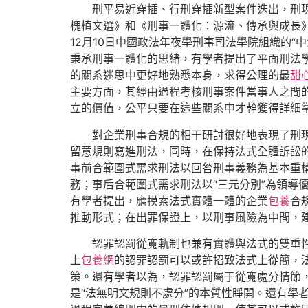
刑平易近穿插、行刑穿插新型案件迭出，刑現
槐植文選》和《刑事一體化：源流、傳承與成長》舊
12月10日中國政法年夜學刑事司法學院組織的
秉承刑事一體化的思緒，有學者提出了平面刑法
的關系迷思中更好地熟悉本身，求得公理的最
甜
主要方面，其經由過程考核刑事案件當事人之間
立的價值，公平只要在這些關系中才幹獲得詳細
對企業刑事合規的相干研討很好地表現了刑
留意規則寫進刑法，同時，在保持法式全體訴訟
事前合範圍式需求刑法以回咎刑事義務為基本重構
務；事后合範圍式需求刑法以“三元分別”為領導
有學者提出，應摸索法式實體一體的企業
包養
合
推動形式；在出罪保證上，以刑事風險為中間，建
認罪認罰從寬軌制也兼有實體與法式的雙重性
上
包養網
的認罪認罰可以或許招致法式上從簡，
策。還有學者以為，認罪認罰屬于從寬處分情節
是“法無明文規則不處分”的本質性睜開。還有學