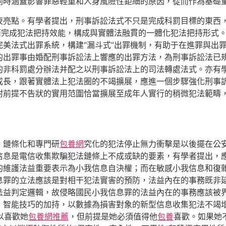
同時涵蓋影響罪惡輕重和人身風險性鉅細的原因，從而作為基礎
夜亮點。有學者提出，刑事訴訟法式不只是完成科罰目標的東西，
面完成犯法把持效能，構成與實體法融貫的一體化犯法把持形式
美法式出罪系統，構建“漏斗式”出罪機制，有助于在進罪與出
的出罪事由婚配刑事訴訟法上響應的出罪方法，為刑事訴訟法已
的非科罰處分辦法并配之以刑事訴訟法上的司法轉處法式。亦有
成長，跟著實體法上犯法圈的不竭擴展，應進一個步驟強化刑事
附前提不告狀的實用范圍恰當擴展至成年人實行的稍微犯法範疇
、鏈條化和專門研
包養網
究化的犯法停止無力衝擊是以後擺在公
信息是電信收集欺騙犯法鏈條上不成或缺的要素，有學者提出，
的維護法益重要表示為小我信息自決權；而在敏感小我信息和復
息罪的立法應該是對相干犯法實害的預防，法益內在的事務既非
法益判定邏輯，故侵略國民小我信息罪的法益內在的事務應該被
、智能技巧的加持，以數據為損害對象的新型信息收集犯法不竭增
以喜歡她
包養網推薦
，但前提是她必須值得他
包養
喜歡。如果她