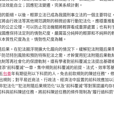
刑法效能自立；因應犯法變遷，完美系統計劃。
圈的鉅細。以後，輕罪立法已成為我國刑事立法的一個主要特征
宜將由行政法等其他規范調劑的稍微迫害行動犯法化，應穩重推
求的公正公理，可以防止司法機關將輕罪看成重罪處置；也有利
我國應保持法定刑的情勢尺度，嚴厲區分純粹的輕罪和不純粹的
以本質性尺度為主，情勢性尺度為輔。
隨后果。在犯法圈浮現擴大化趨向的情況下，緩解犯法附隨后果
于防范特別風險和預防特殊犯法之需，才幹實用犯法附隨后果軌
軌制等再社會化的保證軌制。還有學者對前科覆滅立法提出基礎
添“前科覆滅”一章，集中規則前科覆滅的前提、法式、效率等
五
包養
年有期徒刑以下科罰的人，免去前款規則的陳述任務”，
作出規則；對平易近商法、行政法、經濟法中設置的前科效應加以
非犯法化”“犯法附隨后果規范化”以及“前科覆滅”等對策提議均
科與前科陳述任務，將前科陳述任務的條件限制為“履行過科罰