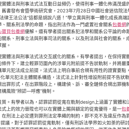
實體法與刑事法式法互動日益頻仍，使得刑事一體化佈滿茂盛的性
書發布會暨學術研究會，2023年7月28日中國社會迷信院法學
“中法律王法公法“這都是胡說八道！”學立異與刑事一體化成長高
學、關系刑法學的命題，指出刑法作為一門處置社會關系
包養網
心寶貝包養網
優解。還有學者提出關系犯法學和關系公平論的命
的關系、刑事立法與刑事司法的關系，以及刑法與社會的關系，
掌握。
現實體法與刑事法式法交互感化的關系。有學者提出，在保持實體
的條件下，建立輕罪范圍內的涉單元附前提不告狀軌制，并將嚴
單元犯法成立前提，法式法上明白事前合規有用性的證實要點，
優化單元犯法主體關系構造，法式法上針對性增設附前提不告狀軌
規出罪形式，在出罪階段上，構建偵、訴、審全鏈條合規出罪機制
構風險“辨認—呼應”機制。
質。有學者以為，認罪認罰從寬在軌制design上涵蓋了實體
法式上的效力晉陞也可以在實體上賜與額定的從寬優待，是一
包
，在刑法上必定遭到罪刑法定準繩的制約，即不克不及違反作為
者提議，對于認罪認罰從寬軌制，僅有刑訴法學界如火如荼的研