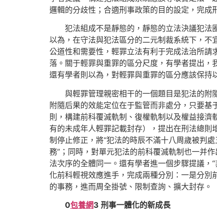
邏輯的分歧性；合適刑事政策的目的設定，完成
犯法組成不是靜態的，靜態的立法決議犯法
以為，在守法與犯法區分的二元制裁系統下，不
公道性和需要性，輕罪立法有利于完成法治所請
落。關于輕罪與重罪的區分尺度，有學者提出，
還有學者則以為，對輕罪與重罪的區分應該保持
與輕罪管理親密相干的一個題目是犯法的附
附隨后果的效能定位在于監管而非處分，只要基
則，構建前科覆滅軌制、復權軌制以及權益接濟
有的未成年人輕罪記載封存），提出在刑法總則增
制停止修正，將“犯法的時辰不滿十八周歲被判處
務”；同時，對單元犯法的前科覆滅軌制也一并
法次序的全體同一。還有學者進一個步驟提議，“
化前科輕視效應進手，完成兩種分別：一是分別前
的事務，進而周全掛號、限制查詢、擴大封存。
0
包養網
3
刑事一體化的新成長