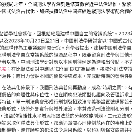
力的殘局之年，全國刑法學界深刻進修貫徹習近平法治思惟，緊
中國式法治古代化、加速扶植法治中國連續進獻刑法學術配合體
點哲學社會迷信，回根結底是建構中國自立的常識系統”。2023
及2023年10月20日至21日，中國刑法學研討會以“中國式
統的建構作為主要議題睜開研究。有學者提出，建構中國刑法學
建構刑法學自立常識系統的經過歷程中，既要留意刑法學與其他
學者以為，中國刑法學研討應以本國刑律例定為邏輯出發點，不
包養
；在比擬法研討中應以“知他而良知”為目標，將域外刑法常
坦蕩性；應出力發掘本國的優良傳統資本，完成新時期的發明性
。在法典化佈景下，我國刑法典若何再動身，成為“時期之問”。
護價值的條理性與序位性，也在順應犯法類型化趨向及管理訴求
等特征，單一刑法典會形成行刑割裂招致法令義務設置裝備擺設
法典形式，統籌外鄉實行與域外法治，本質改造刑法總則和分則
式，法益的復雜性水平增添招致法益的分類效能削弱，二元立法
無論采取何種法典化形式，都應追蹤關心刑律例范內在的事務上
機制機動、運作順暢的犯法法令后果系統，以科罰與保安處罰并