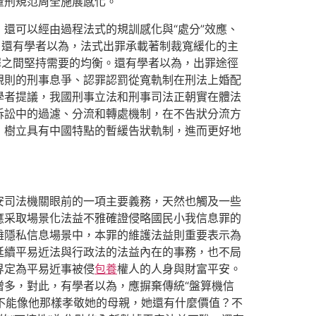
量刑規范周全施展感化。
還可以經由過程法式的規訓感化與“處分”效應、
。還有學者以為，法式出罪承載著制裁寬緩化的主
罪之間堅持需要的均衡。還有學者以為，出罪途徑
規則的刑事息爭、認罪認罰從寬軌制在刑法上婚配
學者提議，我國刑事立法和刑事司法正朝實在體法
訴訟中的過濾、分流和轉處機制，在不告狀分流方
，樹立具有中國特點的暫緩告狀軌制，進而更好地
安司法機關眼前的一項主要義務，天然也觸及一些
應采取場景化法益不雅確證侵略國民小我信息罪的
雜隱私信息場景中，本罪的維護法益則重要表示為
延續平易近法與行政法的法益內在的事務，也不局
界定為平易近事被侵
包養
權人的人身與財富平安。
多，對此，有學者以為，應摒棄傳統“盤算機信
不能像他那樣孝敬她的母親，她還有什麼價值？不