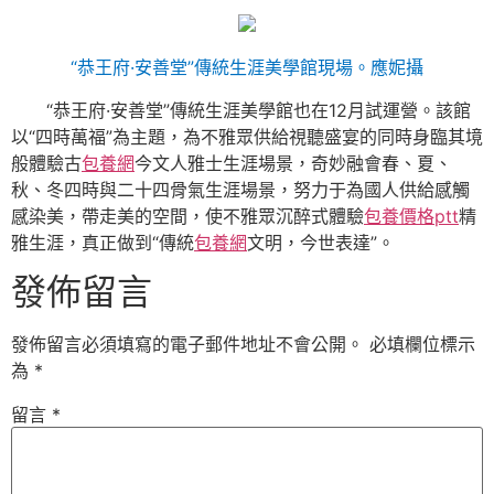
“恭王府·安善堂”傳統生涯美學館現場。
應妮攝
“恭王府·安善堂”傳統生涯美學館也在12月試運營。該館
以“四時萬福”為主題，為不雅眾供給視聽盛宴的同時身臨其境
般體驗古
包養網
今文人雅士生涯場景，奇妙融會春、夏、
秋、冬四時與二十四骨氣生涯場景，努力于為國人供給感觸
感染美，帶走美的空間，使不雅眾沉醉式體驗
包養價格ptt
精
雅生涯，真正做到“傳統
包養網
文明，今世表達”。
發佈留言
發佈留言必須填寫的電子郵件地址不會公開。
必填欄位標示
為
*
留言
*