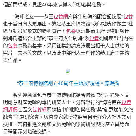
個部門構成，見證40年來恭博人的初心與任務。
“海畔老友——恭王
包養網
府與什剎海的配合記憶展”
包養
也于當日向大眾展出。這是恭王府博物館“我的地皮你做主”社
區互動策展形式的勝利實行，
包養
以近期恭王府博物館與什
剎海街道結合主辦的“恭王府與什剎海”系
包養
列講座部門內在
的
包養
事務為基本，采用征集約請方法展出相干人士供給的
照片、文本等文獻，以及此中部門人士創作的恭王府主題繪
畫作品。
“恭王府博物館創立40周年主題展”現場。
應妮攝
系列運動還包含恭王府博物館結合博物館研討範疇、文
明創意財產範疇的專門研究人士，分辨舉行的“博物館在
包養
網評價
社區文
包養網
明扶植中的腳色與任務”與“創意賦能文旅
融會”主題研究會。與會專家就博物館若何更好介入社區文明
扶植，若何推進文創和文旅範疇的學術研討與財產立異等題
目睜開深刻切磋交通。