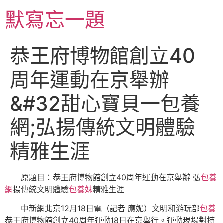
跳
默寫忘一題
至
主
要
恭王府博物館創立40
內
容
周年運動在京舉辦
&#32甜心寶貝一包養
網;弘揚傳統文明體驗
精雅生涯
原題目：恭王府博物館創立40周年運動在京舉辦 弘
包養
網
揚傳統文明體驗
包養妹
精雅生涯
中新網北京12月18日電（記者 應妮）文明和游玩部
包養
恭王府博物館創立40周年運動18日在京舉行。運動現場對持