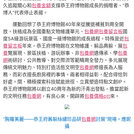
久追蹤關心和
包養金額
支撐恭王府博物館成長的捐贈者、“恭
博人”代表停止表揚。
運動回想了恭王府博物館40年來從騰退補葺到周全開
放，扶植成為全國重點文物維護單元、
包養網
包養留言板
國
度5A級游玩景區、國度一級博物館的成長過程。特殊是近
包
養留言板
年來，恭王府博物館在文物維護、躲品典躲、展
包
養
覽展現、景區扶植、游玩辦事、非
包養網
遺傳承、學
包養
網
術研討、公共教導、對交際流等範疇周全發力，多元展現
傳統文明魅力、特別打造活態文明空
包養網
修擅長為人服
務，而彩衣擅長廚房裡的事情。兩者相得益彰，配合得恰到
好處。間、積極摸索科技賦能途徑、立異塑造特點文創IP。
恭王府博物館將以創立40周年為新的汗青出發點，擔當起新
的文明任務
包養網
，有良心來，開辟將
包養價格ptt
來。
“胸羅美麗——恭王府舊躲絲繡珍品研
包養網
討展”現場。
應妮
攝