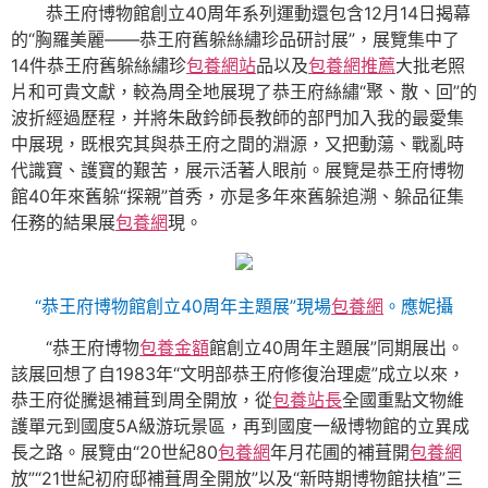
恭王府博物館創立40周年系列運動還包含12月14日揭幕
的“胸羅美麗——恭王府舊躲絲繡珍品研討展”，展覽集中了
14件恭王府舊躲絲繡珍
包養網站
品以及
包養網推薦
大批老照
片和可貴文獻，較為周全地展現了恭王府絲繡“聚、散、回”的
波折經過歷程，并將朱啟鈐師長教師的部門加入我的最愛集
中展現，既根究其與恭王府之間的淵源，又把動蕩、戰亂時
代識寶、護寶的艱苦，展示活著人眼前。展覽是恭王府博物
館40年來舊躲“探親”首秀，亦是多年來舊躲追溯、躲品征集
任務的結果展
包養網
現。
“恭王府博物館創立40周年主題展”現場
包養網
。
應妮攝
“恭王府博物
包養金額
館創立40周年主題展”同期展出。
該展回想了自1983年“文明部恭王府修復治理處”成立以來，
恭王府從騰退補葺到周全開放，從
包養站長
全國重點文物維
護單元到國度5A級游玩景區，再到國度一級博物館的立異成
長之路。展覽由“20世紀80
包養網
年月花圃的補葺開
包養網
放”“21世紀初府邸補葺周全開放”以及“新時期博物館扶植”三