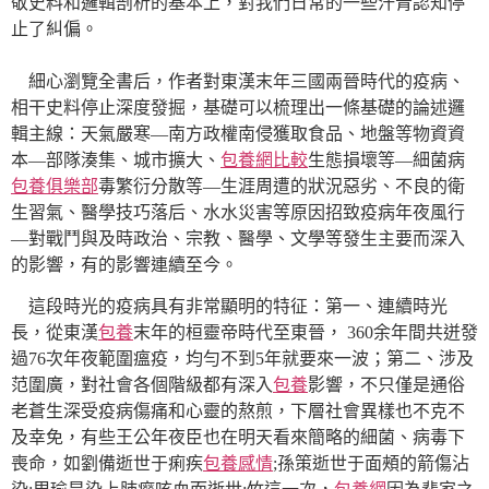
敬史料和邏輯剖析的基本上，對我們日常的一些汗青認知停
止了糾偏。
細心瀏覽全書后，作者對東漢末年三國兩晉時代的疫病、
相干史料停止深度發掘，基礎可以梳理出一條基礎的論述邏
輯主線：天氣嚴寒—南方政權南侵獲取食品、地盤等物資資
本—部隊湊集、城市擴大、
包養網比較
生態損壞等—細菌病
包養俱樂部
毒繁衍分散等—生涯周遭的狀況惡劣、不良的衛
生習氣、醫學技巧落后、水水災害等原因招致疫病年夜風行
—對戰鬥與及時政治、宗教、醫學、文學等發生主要而深入
的影響，有的影響連續至今。
這段時光的疫病具有非常顯明的特征：第一、連續時光
長，從東漢
包養
末年的桓靈帝時代至東晉， 360余年間共迸發
過76次年夜範圍瘟疫，均勻不到5年就要來一波；第二、涉及
范圍廣，對社會各個階級都有深入
包養
影響，不只僅是通俗
老蒼生深受疫病傷痛和心靈的熬煎，下層社會異樣也不克不
及幸免，有些王公年夜臣也在明天看來簡略的細菌、病毒下
喪命，如劉備逝世于痢疾
包養感情
;孫策逝世于面頰的箭傷沾