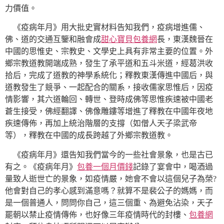
力價值。
《疫病年月》用大批史實材料告知我們，疫病增進儒、
佛、道的交通互鑒和融會成
甜心寶貝包養網
長，東漢魏晉在
中國的思惟史、宗教史、文學史上具有非常主要的位置。外
鄉宗教道教開端成熟，發生了承平道和五斗米道，經葛洪收
拾后，完成了道教的神學系統化；釋教東漢傳進中國后，與
道教發生了競爭、一起配合的關系，接收儒家思惟后，因疫
情影響，其六道輪回、轉世、登時成佛等思惟疾速被中國老
蒼生接受，佛經翻譯、佛像雕鏤等增進了釋教在中國年夜地
疾速傳佈，再加上統治階層的支撐（如僧人天子梁武帝
等），釋教在中國的成長跨越了外鄉宗教道教。
《疫病年月》還告知我們當今的一些社會景象，也是古已
有之。《疫病年月》
包養一個月價錢
記錄了宴會中，喝酒過
量致人逝世亡的景象，如疫情嚴，她會不會以這個兒子為榮?
他會對自己的孝心感到滿意嗎？就算不是裴公子的媽媽，而
是一個普通人，問問你自己，這三個重、為避免沾染，天子
罷朝以禁止疫情傳佈，也好像三年疫情時代的封樓、
包養網