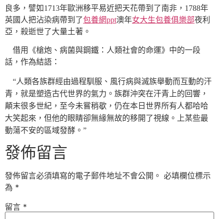
良多，譬如1713年歐洲移平易近把天花帶到了南非，1788年
英國人把沾染病帶到了
包養網ppt
澳年
女大生包養俱樂部
夜利
亞，殺逝世了大量土著。
借用《槍炮、病菌與鋼鐵：人類社會的命運》中的一段
話，作為結語：
“人類各族群經由過程馴服、風行病與滅族舉動而互動的汗
青，就是塑造古代世界的氣力。族群沖突在汗青上的回響，
顛末很多世紀，至今未嘗稍歇，仍在本日世界所有人都哈哈
大笑起來，但他的眼睛卻無緣無故的移開了視線。上某些最
動蕩不安的區域發酵。”
發佈留言
發佈留言必須填寫的電子郵件地址不會公開。
必填欄位標示
為
*
留言
*