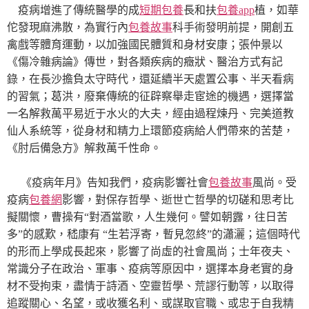
疫病增進了傳統醫學的成
短期包養
長和扶
包養app
植，如華
佗發現麻沸散，為實行內
包養故事
科手術發明前提，開創五
禽戲等體育運動，以加強國民體質和身材安康；張仲景以
《傷冷雜病論》傳世，對各類疾病的癥狀、醫治方式有記
錄，在長沙擔負太守時代，還延續半天處置公事、半天看病
的習氣；葛洪，廢棄傳統的征辟察舉走宦途的機遇，選擇當
一名解救萬平易近于水火的大夫，經由過程煉丹、完美道教
仙人系統等，從身材和精力上環節疫病給人們帶來的苦楚，
《肘后備急方》解救萬千性命。
《疫病年月》告知我們，疫病影響社會
包養故事
風尚。受
疫病
包養網
影響，對保存哲學、逝世亡哲學的切磋和思考比
擬關懷，曹操有“對酒當歌，人生幾何。譬如朝露，往日苦
多”的感歎，嵇康有 “生若浮寄，暫見忽終”的瀟灑；這個時代
的形而上學成長起來，影響了尚虛的社會風尚；士年夜夫、
常識分子在政治、軍事、疫病等原因中，選擇本身老實的身
材不受拘束，盡情于詩酒、空靈哲學、荒謬行動等，以取得
追蹤關心、名望，或收獲名利、或謀取官職、或忠于自我精