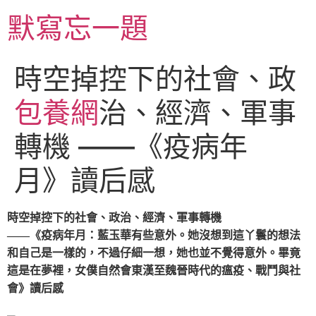
跳
默寫忘一題
至
主
要
時空掉控下的社會、政
內
容
包養網
治、經濟、軍事
轉機 ——《疫病年
月》讀后感
時空掉控下的社會、政治、經濟、軍事轉機
——《疫病年月：藍玉華有些意外。她沒想到這丫鬟的想法
和自己是一樣的，不過仔細一想，她也並不覺得意外。畢竟
這是在夢裡，女僕自然會東漢至魏晉時代的瘟疫、戰鬥與社
會》讀后感