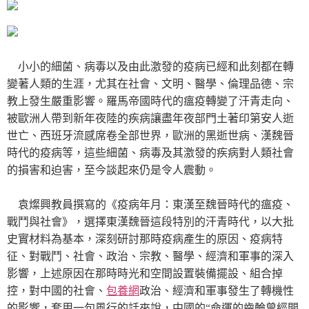
小小的細菌、病毒以及由此激發的疫病已經和此刻都在轉
變著人類的生涯，尤其在社會、文明、醫學、倫理品德、宗
教上發生嚴重影響。羅馬帝國時代的瘟疫轉變了汗青走向、
被歐洲人帶到新年夜陸的疾病讓盡年夜部門土著印第安人逝
世亡、西班牙流感席卷全部世界，歐洲的黑逝世病、漢魏晉
時代的疫病等，這些細菌、病毒及其激發的疾病對人類社會
的損害和迫害，至今談起來仍是令人震動。
袁燦興教員撰寫的《疫病年月：東漢至魏晉時代的瘟疫、
戰鬥與社會》，選擇東漢魏晉這段特別的汗青時代，以大批
史實材料為基本，深刻研討那時疫病產生的原因、疫病特
征、對戰鬥、社會、政治、宗教、醫學、經濟和軍事的深入
影響，上述原因在那時時光和空間設置裝備擺設、組合掉
控，對中國的社會、
包養網
政治、經濟和軍事發生了轉機性
的影響，套用一句風行的話來說，中國的“命運的齒輪曾經開