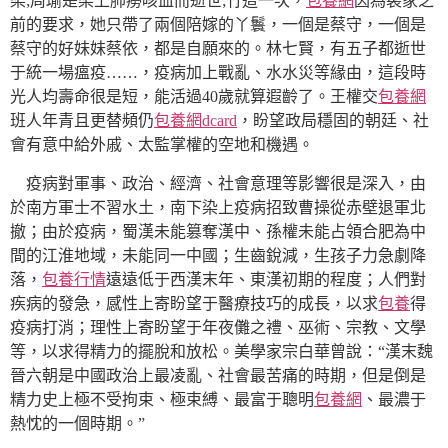
染;周瑜是染上肺癆咳血而逝世;竹這一次，
包養網
因為裴家之
前的要求，她只帶了兩個陪嫁的丫鬟，一個是蔡守，一個是
蔡守的好妹妹蔡依，都是自願來的。林七賢，有五子都逝世
于統一場瘟疫……，疫病加上戰亂、水水災等緣由，這段時
光人均壽命很是短，能活過40歲就算遐齡了。王權交
包養網
班人年青且更替頻仍
包養網dcard
，盼望政局穩固的朝廷、社
會有意中給外戚、太監掌權的空地和機遇。
疫病對軍事、政治、經濟、社會意理等影響很是深入，由
於南方軍士不習水土，南下染上疫病招致曹操從赤壁退軍北
撤；由於疫病，蜀漢未能篡奪漢中、孫權未能占領合肥為中
間的江淮地域，未能同一中國；生齒銳減，生孩子力急劇降
落，
包養行情
遠遠低于西漢末年、東漢初期的程度；人們對
疾病的發急，感性上寄盼望于醫療技巧的成長，以求
包養
得
疫病打消；理性上寄盼望于年夜儺之禮、巫術、宗教、文學
等，以求得精力的擺脫和放松。美學家宗白華曾說：“漢末魏
晉六朝是中國政治上最凌亂、社會最苦痛的時期，但是倒是
精力史上極不受拘束、極束縛、最富于聰明
包養網
、最濃于
熱忱的一個時期。”