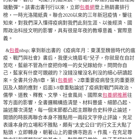
端動彈”。該書出書刊行以來，立即
包養網
登上熱銷書排行
榜，一時光洛陽紙貴。聯合2020以來的三年新冠疫情，鑒往
知來，對我們深入懂得疫病對我們此刻生涯、以後經濟、國
際政治科技文明的影響，具有很是年夜的教導意義、實際意
義。
&
包養
nbsp; 拿到新出書的《疫病年月：東漢至魏晉時代的瘟
疫、戰鬥與社會》書后，我便火燒眉毛“兒子，你就是在自討
苦吃，藍爺不管為什麼把你唯一的女兒嫁給你，問問你自
己，藍家有什麼可覬覦的？沒錢沒權沒名利沒的細心研讀起
來。全書共分為9章，第1
包養網
、2章重要疫病發生的重要原
因及人類的應對，后面3-9章重點論述了疫病對戰鬥與政治、
儒學、道教、釋教、文學、社會風尚、國際來
包養網推薦
往
等方面的影響，全書邏輯構造清楚、材料豐盛、細節凸起、
論述層次清楚，每一個末節都凸起主題聯合史料停止論述，
開頭的時辰再聯合本身不雅點用一兩段文字停止評論，充足
表達本身的立場和不雅點，頗有“太史公曰”的行文王大點了
點頭，立即轉身，朝著山上的靈佛寺跑去。作風，在充足尊