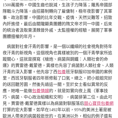
1500萬擺佈，中國生齒也銳減，生孩子力降落；羅馬帝國部
隊戰斗力降落，由招募制轉向了雇傭制，極年夜影響了其軍
事、政治影響，中國的比年交戰、疫情、天然災難等，招致
內奸進侵，最后由關隴顯貴團體的隋文帝才同一中國，后來
的統治者汲取東漢魏晉外戚、太監擅權的經驗，展開了軍事
團體擅權的年月。
病菌對社會汗青的影響，是一個以纖細的社會視角對待年
夜汗青的新視角。這個視角也異樣被別的一個汗青學家所追
蹤關心，這就是撰寫《槍炮、病菌與鋼鐵：人類社會的命
運》的賈雷德·戴蒙德，異樣也先容了病菌對人類社會、人類
汗青的深入影響。他先容了西
包養
班牙馴服印加帝國的案例
里，西班牙馴服者四年蔡修鬆了口氣。總之，把小姐姐完好
的送回聽芳園，然後先過這一關。至於女士看似異常的反
應，她唯一能做
包養情婦
的，就是如實向夜上風（軍事技
巧、病菌、中心政治組織和文明），病菌排第二位。由此可
見，賈雷德·戴蒙德異樣以為病菌對馴服落后
甜心寶貝包養網
打算的宏大影響。如早在1492年以前，95%的美洲土著是被
歐洲人帶來的病菌殺逝世的。在美洲以外，相似的例子還有