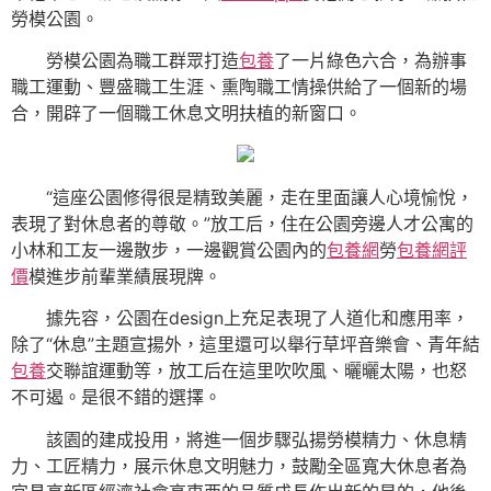
勞模公園。
勞模公園為職工群眾打造
包養
了一片綠色六合，為辦事
職工運動、豐盛職工生涯、熏陶職工情操供給了一個新的場
合，開辟了一個職工休息文明扶植的新窗口。
“這座公園修得很是精致美麗，走在里面讓人心境愉悅，
表現了對休息者的尊敬。
”
放工后，住在公園旁邊人才公寓的
小林和工友一邊散步，一邊觀賞公園內的
包養網
勞
包養網評
價
模進步前輩業績展現牌。
據先容，公園在design上充足表現了人道化和應用率，
除了“休息”主題宣揚外，這里還可以舉行草坪音樂會、青年結
包養
交聯誼運動等，放工后在這里吹吹風、曬曬太陽，也怒
不可遏。是很不錯的選擇。
該園的建成投用，將進一個步驟弘揚勞模精力、休息精
力、工匠精力，展示休息文明魅力，鼓勵全區寬大休息者為