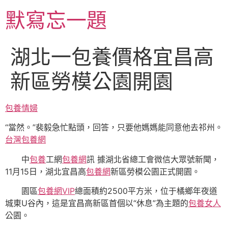
跳
默寫忘一題
至
主
要
湖北一包養價格宜昌高
內
容
新區勞模公園開園
包養情婦
“當然。”裴毅急忙點頭，回答，只要他媽媽能同意他去祁州。
台灣包養網
中
包養
工網
包養網
訊 據湖北省總工會微信大眾號新聞，
11月15日，湖北宜昌高
包養網
新區勞模公園正式開園。
園區
包養網VIP
總面積約2500平方米，位于橘鄉年夜道
城東U谷內，這是宜昌高新區首個以“休息”為主題的
包養女人
公園。