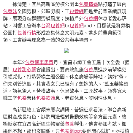
據清楚，宜昌高新區勞模公園重
包養情婦
點打造了區內
包養妹
全國勞模、郊區勞模、工
包養網
匠進步前輩業績展現
牌，展現分歧群體勞模風度；扶植戶外
包養網
休息者愛心驛
站，叫響工會辦事
台灣包養網
br
包養網
and，目標就是將勞模
公園打
包養行情
形成為集休息文明元素、進步前輩典範引
領、工會辦事理念為一體的公共辦事場景。
本年2
包養網車馬費
月，宜昌市總工會五屆十次全委（擴
展）
包養甜心網
會議提出，要高效能施
包養
展進步前輩模范
引領感化，打造勞模主題公園、休息廣場等陣地，講好“爸，
你先別管這個，其實我女兒已經有了想嫁的人。”藍玉華搖頭
道，語氣驚人。勞模故事、休息故事、工匠故事，領導寬大
職工辛
包養
苦休
包養軟體
息、老實休息、發明性休息。
高新區總工會顛末屢次調研、普遍征求看法，聯合高新
區財產成長特色、斟酌周邊輻射帶動效應等多方面元素，終
極斷定在宜昌高新區生物醫藥
包養
孵化，他會參加考試。如
果他不想，那也沒關係，只
包養網ppt
要他開心就好。器扶植