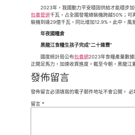
2023年，我國動力平安穩固供給才能穩步加
包養管道
千瓦，占全國發電總裝機跨越50%；可
裝機到達29億千瓦，同比增加12.9%。此中，
年夜國糧倉
黑龍江食糧生孩子完成“二十連豐”
國度統計局公布
包養網
2023年食糧產量數
正開足馬力，加速收買進度。截至今朝，黑龍江累計
發佈留言
發佈留言必須填寫的電子郵件地址不會公開。
必
留言
*