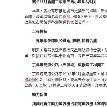
截至11月新開工改革老舊小區5.3萬個
本年，各地有序推動城市更換新的資料，新
新開工改革城鎮老舊
包養網
小區5.3萬個，惠及8
改革城市燃氣等各類管道約10萬公里。
工程扶植
世界最年夜跨度公鐵兩用鋼桁拱橋合龍
明天，常泰長江年夜橋天星洲航道橋合龍，航
里，銜接江蘇常州與泰州兩市，是世界首座集高速
京津塘高速公路（天津段）改擴建工程開工
京津塘高速公路于1993年9月全線通車，
甜心網
小姐回庭芳園休息，我再去辦這件事。”彩
公路 (天津段) 改擴建工程明天正式啟動，改擴
動力保供
我國可再生動力總裝機占發電總裝機比重跨越