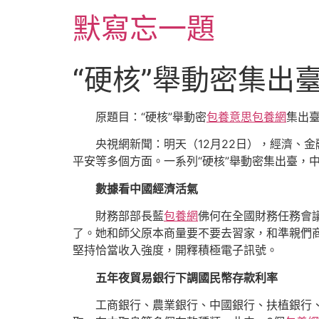
跳
默寫忘一題
至
主
要
“硬核”舉動密集出
內
容
原題目：“硬核”舉動密
包養意思
包養網
集出臺
央視網新聞：明天（12月22日），經濟、
平安等多個方面。一系列“硬核”舉動密集出臺，
數據看中國經濟活氣
財務部部長藍
包養網
佛何在全國財務任務會
了。她和師父原本商量要不要去習家，和準親們
堅持恰當收入強度，開釋積極電子訊號。
五年夜貿易銀行下調國民幣存款利率
工商銀行、農業銀行、中國銀行、扶植銀行