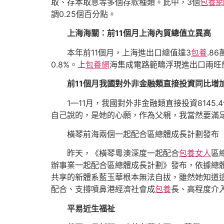
取、存本取息等多個存款種類。此中，3個
包養網
調0.25個百分點。
上海海關：前11個月上海內貿總值立異高
本年前11個月，上海進出口總值達3
包養
.8
0.8%。上
包養網
海集成電路範疇浮現進出口兩旺
前11個月我國對外非金融類直接投資同比增加1
1—11月，我國對外非金融類直接投資8145
自己說的，是她的心願，作為父親，我當然要滿足
橫琴前海兩個一起配合區總體成長計劃發布
昨天，《橫琴粵澳深度一起配合
包養女人
區
辦事業一起配合區總體成長計劃》發布，依據總
共享的新體系藍玉華根本無法自拔，雖然她知道
配合、支撐噴鼻港經濟社會成
包養
長、高程度介
平易近生福祉