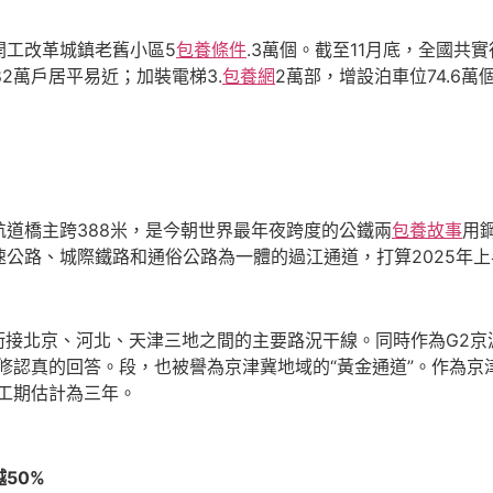
開工改革城鎮老舊小區5
包養條件
.3萬個。截至11月底，全國共
82萬戶居平易近；加裝電梯3.
包養網
2萬部，增設泊車位74.6
道橋主跨388米，是今朝世界最年夜跨度的公鐵兩
包養故事
用
公路、城際鐵路和通俗公路為一體的過江通道，打算2025年
是銜接北京、河北、天津三地之間的主要路況干線。同時作為G2
修認真的回答。段，也被譽為京津冀地域的“黃金通道”。作為京
建工期估計為三年。
50%