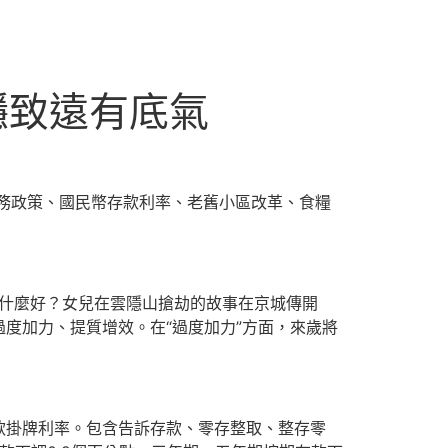
穩致遠有底氣
務政策、國民幣存款利率、老舊小區改革、食糧
有什麼好？女兒在雲隱山搶劫的故事在京城傳開
度加力、提質增效。在“過度加力”方面，來歲將
款掛牌利率。包含告訴存款、零存整取、整存零