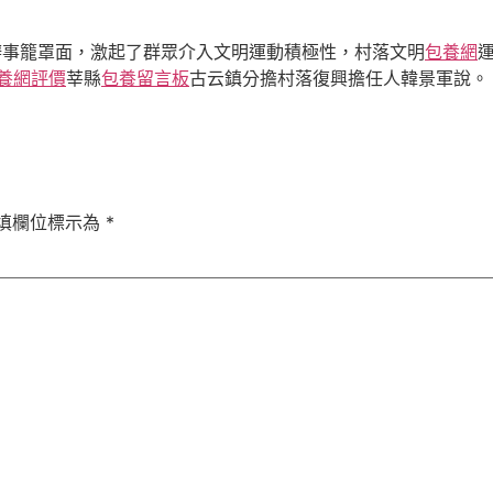
明辦事籠罩面，激起了群眾介入文明運動積極性，村落文明
包養網
養網評價
莘縣
包養留言板
古云鎮分擔村落復興擔任人韓景軍說。
填欄位標示為
*