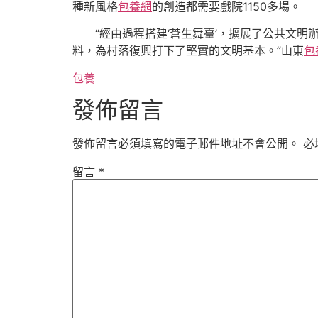
種新風格
包養網
的創造都需要戲院1150多場。
“經由過程搭建‘蒼生舞臺’，擴展了公共文
料，為村落復興打下了堅實的文明基本。”山東
包
包養
發佈留言
發佈留言必須填寫的電子郵件地址不會公開。
必
留言
*