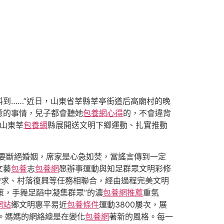
料到……”近日，山東省莘縣莘亭街道后高廟村的晚
意的事情，兒子都會聽她
包養網心得
的，不會違背
為山東莘
包養網
縣展開送文明下鄉運動、扎實推動
要斷絕婚姻，席家是心急如焚，當謠言傳到一定
文藝
包養
志
包養網
愿辦事運動與知足群眾文明彩修
需求、村落復興等任務相聯合，經由過程完美文明
策，手舞足蹈中凝集群眾”的濃
包養網推薦
重氣
網站
鄉文明惠平易近
包養條件
運動3800屢次，展
。媽媽的網絡總是在變化
包養網
著新的風格。每一