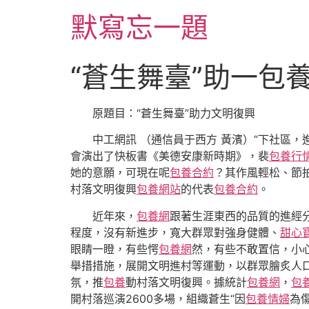
跳
默寫忘一題
至
主
要
“蒼生舞臺”助一包
內
容
原題目：“蒼生舞臺”助力文明復興
中工網訊 （通信員于西方 黃濱）“下社區
會演出了快板書《美德安康新時期》，裴
包養行
她的意願，可現在呢
包養合約
？其作風輕松、節
村落文明復興
包養網站
的代表
包養合約
。
近年來，
包養網
跟著生涯東西的品質的進經
程度，沒有新進步，寬大群眾對強身健體、
甜心
眼睛一瞪，有些愕
包養網
然，有些不敢置信，小
舉措措施，展開文明進村等運動，以群眾膾炙人
氛，推
包養
動村落文明復興。據統計
包養網
，
包
開村落巡演2600多場，組織蒼生“因
包養情婦
為