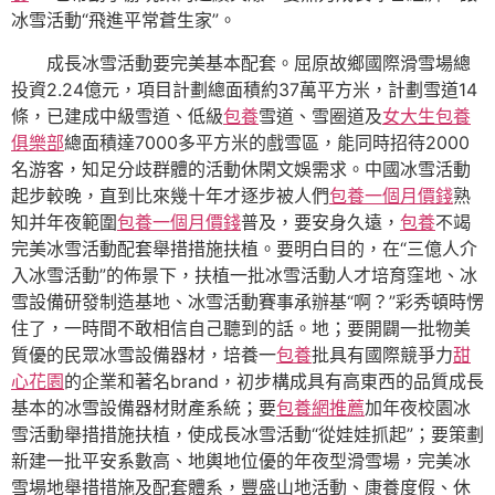
冰雪活動“飛進平常蒼生家”。
成長冰雪活動要完美基本配套。屈原故鄉國際滑雪場總
投資2.24億元，項目計劃總面積約37萬平方米，計劃雪道14
條，已建成中級雪道、低級
包養
雪道、雪圈道及
女大生包養
俱樂部
總面積達7000多平方米的戲雪區，能同時招待2000
名游客，知足分歧群體的活動休閑文娛需求。中國冰雪活動
起步較晚，直到比來幾十年才逐步被人們
包養一個月價錢
熟
知并年夜範圍
包養一個月價錢
普及，要安身久遠，
包養
不竭
完美冰雪活動配套舉措措施扶植。要明白目的，在“三億人介
入冰雪活動”的佈景下，扶植一批冰雪活動人才培育窪地、冰
雪設備研發制造基地、冰雪活動賽事承辦基“啊？”彩秀頓時愣
住了，一時間不敢相信自己聽到的話。地；要開闢一批物美
質優的民眾冰雪設備器材，培養一
包養
批具有國際競爭力
甜
心花園
的企業和著名brand，初步構成具有高東西的品質成長
基本的冰雪設備器材財產系統；要
包養網推薦
加年夜校園冰
雪活動舉措措施扶植，使成長冰雪活動“從娃娃抓起”；要策劃
新建一批平安系數高、地輿地位優的年夜型滑雪場，完美冰
雪場地舉措措施及配套體系，豐盛山地活動、康養度假、休