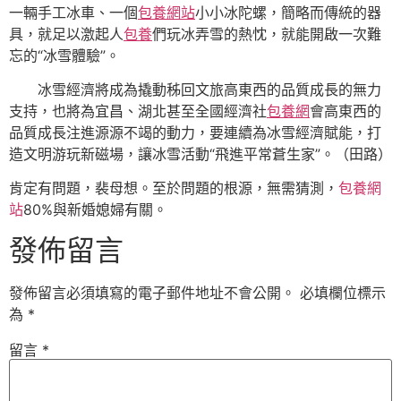
一輛手工冰車、一個
包養網站
小小冰陀螺，簡略而傳統的器
具，就足以激起人
包養
們玩冰弄雪的熱忱，就能開啟一次難
忘的“冰雪體驗”。
冰雪經濟將成為撬動秭回文旅高東西的品質成長的無力
支持，也將為宜昌、湖北甚至全國經濟社
包養網
會高東西的
品質成長注進源源不竭的動力，要連續為冰雪經濟賦能，打
造文明游玩新磁場，讓冰雪活動“飛進平常蒼生家”。（
田路）
肯定有問題，裴母想。至於問題的根源，無需猜測，
包養網
站
80%與新婚媳婦有關。
發佈留言
發佈留言必須填寫的電子郵件地址不會公開。
必填欄位標示
為
*
留言
*