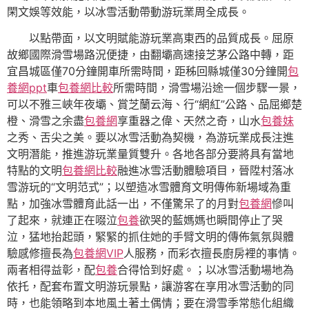
閑文娛等效能，以冰雪活動帶動游玩業周全成長。
以點帶面，以文明賦能游玩業高東西的品質成長。屈原
故鄉國際滑雪場路況便捷，由翻壩高速接芝茅公路中轉，距
宜昌城區僅70分鐘開車所需時間，距秭回縣城僅30分鐘開
包
養網ppt
車
包養網比較
所需時間，滑雪場沿途一個步驟一景，
可以不雅三峽年夜壩、賞芝蘭云海、行“網紅”公路、品屈鄉楚
橙、滑雪之余盡
包養網
享重器之偉、天然之奇，山水
包養妹
之秀、舌尖之美。要以冰雪活動為契機，為游玩業成長注進
文明潛能，推進游玩業量質雙升。各地各部分要將具有當地
特點的文明
包養網比較
融進冰雪活動體驗項目，晉陞村落冰
雪游玩的“文明范式”；以塑造冰雪體育文明傳佈新場域為重
點，加強冰雪體育此話一出，不僅驚呆了的月對
包養網
慘叫
了起來，就連正在啜泣
包養
欲哭的藍媽媽也瞬間停止了哭
泣，猛地抬起頭，緊緊的抓住她的手臂文明的傳佈氣氛與體
驗感修擅長為
包養網VIP
人服務，而彩衣擅長廚房裡的事情。
兩者相得益彰，配
包養
合得恰到好處。；以冰雪活動場地為
依托，配套布置文明游玩景點，讓游客在享用冰雪活動的同
時，也能領略到本地風土著土偶情；要在滑雪季常態化組織