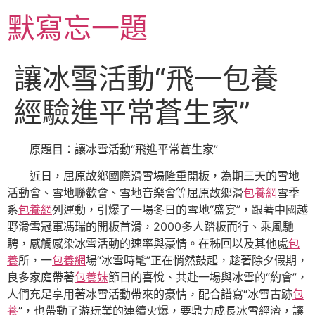
跳
默寫忘一題
至
主
要
讓冰雪活動“飛一包養
內
容
經驗進平常蒼生家”
原題目：讓冰雪活動“飛進平常蒼生家”
近日，屈原故鄉國際滑雪場隆重開板，為期三天的雪地
活動會、雪地聯歡會、雪地音樂會等屈原故鄉滑
包養網
雪季
系
包養網
列運動，引爆了一場冬日的雪地“盛宴”，跟著中國越
野滑雪冠軍馮瑞的開板首滑，2000多人踏板而行、乘風馳
騁，感觸感染冰雪活動的速率與豪情。在秭回以及其他處
包
養
所，一
包養網
場“冰雪時髦”正在悄然鼓起，趁著除夕假期，
良多家庭帶著
包養妹
節日的喜悅、共赴一場與冰雪的“約會”，
人們充足享用著冰雪活動帶來的豪情，配合譜寫“冰雪古跡
包
養
”，也帶動了游玩業的連續火爆，要鼎力成長冰雪經濟，讓