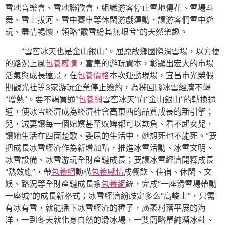
雪地音樂會、雪地聯歡會，組織游客停止雪地傳花、雪場斗
舞、雪上拔河、雪中賽車等休閑游戲運動，讓游客們雪中遊
玩、盡情暢懷，領略“霰雪紛其無垠兮”的天然樂趣。
“雪窖冰天也是金山銀山”。屈原故鄉國際滑雪場，以方便
的路況上風
包養感情
，富集的游玩資本，彰顯出宏大的市場
活氣與成長遠景，在
包養價格
本次運動現場，宜昌市光榮假
期觀光社等3家游玩企業停止簽約，為秭回縣冰雪經濟不竭
“增熱”。要不竭買通“
包養網
雪窖冰天”向“金山銀山”的轉換通
道，使冰雪經濟成為經濟社會高東西的品質成長的新引擎；
兒，滅妻讓每一個妃嬪甚至奴婢都可以欺負、看不起女兒，
讓她生活在四面楚歌、委屈的生活中，她想死也不能死。”要
把成長冰雪經濟作為新增加點，推進冰雪活動、冰雪文明、
冰雪設備、冰雪游玩全財產鏈成長；要讓冰雪經濟開釋成長
“熱效應”，帶
包養網
動構
包養感情
成餐飲、住宿、休閑、文
娛、路況等全財產鏈成長系
包養網
統，完成“一座滑雪場帶動
一座城”的成長新格式；冰雪經濟紛歧定多么“高峻上”，只需
有冰有雪，就能播下冰雪經濟的種子，廣袤村落平展的海
洋，一到冬天就化身自然的滑冰場，一雙簡略單純溜冰鞋、