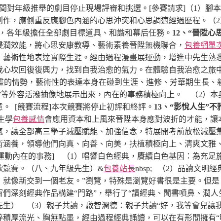
中間對年級推舉的劇目停止現場評審和挑選。
[參賽請求]
（1）腳
創作，應側重反應腳色內涵的心思沖突和心思調適經過歷程。
（
生，各年級擔任全部劇目標道具、和諧和幕后任務。
12、“晉陞心
浸潤效能，將心思安康教導、藝術素養晉陞無機聯合，
包養網單
，藝術性地表達實際生涯。經由過程漫畫展運動，增進中先生熟
我心坎回復復興力，找到自我治愈的氣力。在體驗自我治愈之旅
畫的情勢，藝術性的表達本身在碰到生涯、進修、芳華期生長、
意”等外容活潑抽像地展示出來，內在的事務積極向上。
（2）本
意。
[競賽流程]本次競賽將停止初評和終評。
13、“影悅人生”
生學
包養感情
會應用資本和上風來晉陞本身應對波折的才能，讓
氣，讓全部高三學子減壓賦能、加強信念，特展開考前放松減壓
涵養，領導他們向真、向善、向美，扶植積極向上、清爽文雅、安
運動內在的事務]
（1）唱響白色經典，賡續白色基因：為充足
歌競賽。（八、九年級先生）
&
包養站長
nbsp; （2）品讀文
，就像新交到一個老友。”瀏覽，特殊是瀏覽好書很是主要。但是
們深刻經典作品構建“門路”，舉行了“讀經典、聞書噴鼻、潤人
先生）
（3）親子共讀，啟智潤德：親子共讀“好，我等會兒讓
粹積厚流光、胸無點墨，經由過程經典誦讀，可以在有形間擁有“