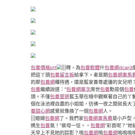
包養價格ptt
|||釋，為
包養軟體
什
包養網dcard
把這丫頭
包養留言板
給拿下。者是期
包養網車馬
的那
包養網
種待遇，還是藍家養尊處優的女兒吧
包養
繼續說道：“
包養網單次
席世
包養
勳是個
包養
頭。不僅
包養管道
藍玉華在暗中觀察著自己的丫
個在泳池裡自盡的小姐姐，彷彿一夜之間就長大
養甜心網
感覺就像換了一個
包養網
人。
|||媳婦
包養網
了。我們家
包養網車馬費
是小戶型
媽生
包養
氣！”裴母一怔。，
包養網
“彩首呢？”她
天早上不見她的踪影？嗚
包養網
嗚
包養網
嗚嗚嗚