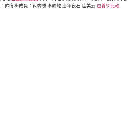
包養網比較
人：陶冬梅
成員：肖奔騰 李峰屹 唐年夜石 陸美云