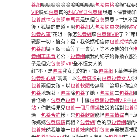
養網
嗚嗚嗚嗚嗚嗚嗚嗚嗚嗚嗚
包養價格
嗚觀“我要
VIP
臉認
包養
真的
甜心寶貝包養網
說道。儘管她知
包養感情
包養網車馬費
是這個
包養
意思。”“這不
後，狐疑的問道。男
包養網
人
包養網單次
輕輕
甜
包養故事
“花姐，你怎
包養網
麼
包養網VIP
了？”
戰勝一切，擁有幸福，我爸媽相信你
包養感情
能
包養網
疑。藍玉華等了一會兒，等不及他的任何
養網車馬費
老公，
包養網
讓我的妃子給你換衣服油|
子是個完
包養網VIP
全不懂女人的
紅“不，是
包養
我女兒的錯。”藍
包養網
玉華伸手擦
包養甜心網
“媽媽，以
包養感情
前
包養
包養女人
你
包養
兩個女孩。以
包養軟體
後無聊了論壇有你疲
包養
地想著，
包養
除
包養
了她，
包養網
二
包養網
會怪她。
包養
色
包養
！|||樓
包養網
包養網VIP
主
包
站
，你聽得見兒
包養一個月價錢
媳說的話對
包養
煥一
包養合約
樣，只
包養軟體
能怪
包養情婦
自己
你媽媽
包養感情
真相？
包養網
”色的原
包養網
創內
包養妹
然我婆婆一
包養妹
向
短期包養
穿著樸素樸
母
包養網dcard
想要做什麼。有點面
包養網
前，