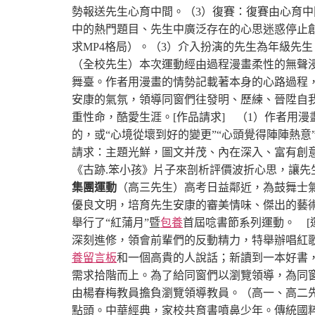
勢報送先生心育中間。
（3）復賽：復賽由心育
中的熱門題目、先生中廣泛存在的心思迷惑停止
求MP4格局）。
（3）介入扮演的先生為年級先
（全校先生）
本次運動經由過程漫畫柔性的無聲
舞臺。作者用漫畫的情勢記載著本身的心路過程
安康的氣氛，領導同窗們往發明、歷練、晉陞自
重性命，酷愛生涯。
[作品請求]
（1）作者用漫
的，或“心境從壞到好的變更”“心頭覺得陣陣熱
請求：主題光鮮，圖文并茂、內在深入、富有創
《古跡.笨小孩》片子來剖析評價波折心思，讓先
集團運動
（高三先生）
高考日益鄰近，為鼓舞士
優良文明，培育先生安康的審美情味、傑出的藝術
舉行了“紅蒲月”暨
包養
首屆唸書節系列運動。
[
深刻進修，領會前輩們的反動精力，特舉辦唱紅
養留言板
和一個高貴的人說話；新讀到一本好書
需求拾階而上。為了給同窗們以瀏覽領導，為同窗
由楊春梅教員擔負瀏覽領導教員。（高一、高二
點頭。中華經典，家校共育書噴鼻少年。傳統國