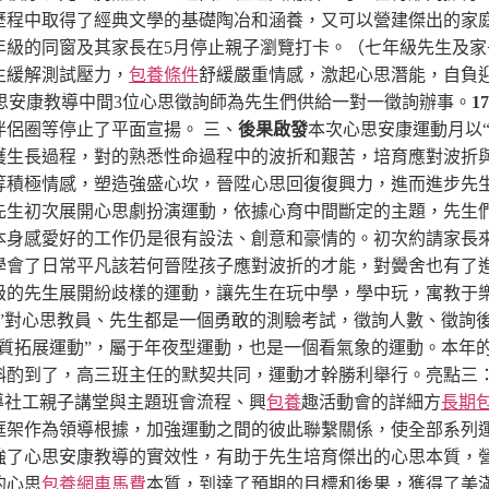
歷程中取得了經典文學的基礎陶冶和涵養，又可以營建傑出的家
年級的同窗及其家長在5月停止親子瀏覽打卡。（七年級先生及家
生緩解測試壓力，
包養條件
舒緩嚴重情感，激起心思潛能，自負
心思安康教導中間3位心思徵詢師為先生們供給一對一徵詢辦事。
1
伴侶圈等停止了平面宣揚。
三、
後果啟發
本次心思安康運動月以
護生長過程，對的熟悉性命過程中的波折和艱苦，培育應對波折
等積極情感，塑造強盛心坎，晉陞心思回復復興力，進而進步先
先生初次展開心思劇扮演運動，依據心育中間斷定的主題，先生
本身感愛好的工作仍是很有設法、創意和豪情的。初次約請家長
學會了日常平凡該若何晉陞孩子應對波折的才能，對黌舍也有了進
級的先生展開紛歧樣的運動，讓先生在玩中學，學中玩，寓教于
”對心思教員、先生都是一個勇敢的測驗考試，徵詢人數、徵詢
本質拓展運動”，屬于年夜型運動，也是一個看氣象的運動。本年
斟酌到了，高三班主任的默契共同，運動才幹勝利舉行。
亮點三
導社工親子講堂與主題班會流程、興
包養
趣活動會的詳細方
長期
框架作為領導根據，加強運動之間的彼此聯繫關係，使全部系列
強了心思安康教導的實效性，有助于先生培育傑出的心思本質，
的心思
包養網車馬費
本質，到達了預期的目標和後果，獲得了美