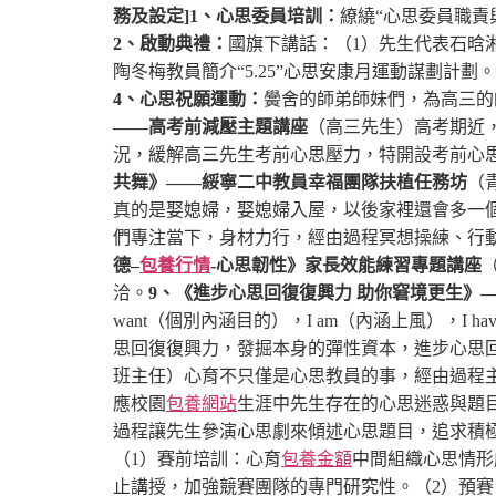
務及設定]
1、心思委員培訓：
繚繞“心思委員職責
2、啟動典禮：
國旗下講話：（1）先生代表石晗
陶冬梅教員簡介“5.25”心思安康月運動謀劃計劃。
4、心思祝願運動：
黌舍的師弟師妹們，為高三的
——高考前減壓主題講座
（高三先生）
高考期近
況，緩解高三先生考前心思壓力，特開設考前心
共舞》——綏寧二中教員幸福團隊扶植任務坊
（
真的是娶媳婦，娶媳婦入屋，以後家裡還會多一
們專注當下，身材力行，經由過程冥想操練、行
德–
包養行情
-心思韌性》家長效能練習專題講座
洽。
9、《進步心思回復復興力 助你窘境更生》
want（個別內涵目的），I am（內涵上風），I h
思回復復興力，發掘本身的彈性資本，進步心思
班主任）
心育不只僅是心思教員的事，經由過程
應校園
包養網站
生涯中先生存在的心思迷惑與題
過程讓先生參演心思劇來傾述心思題目，追求積
（1）賽前培訓：心育
包養金額
中間組織心思情形
止講授，加強競賽團隊的專門研究性。
（2）預