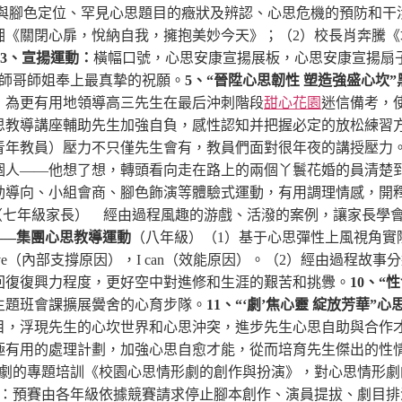
與腳色定位、罕見心思題目的癥狀及辨認、心思危機的預防和干涉
湘《關閉心扉，悅納自我，擁抱美妙今天》；（2）校長肖奔騰《
3、宣揚運動：
橫幅口號，心思安康宣揚展板，心思安康宣揚扇
師哥師姐奉上最真摯的祝願。
5、“晉陞心思韌性 塑造強盛心坎
，為更有用地領導高三先生在最后沖刺階段
甜心花園
迷信備考，
思教導講座輔助先生加強自負，感性認知并把握必定的放松練習
青年教員）
壓力不只僅先生會有，教員們面對很年夜的講授壓力
個人——他想了想，轉頭看向走在路上的兩個丫鬟花婚的員清楚
動導向、小組會商、腳色飾演等體驗式運動，有用調理情感，開
（七年級家長）
經由過程風趣的游戲、活潑的案例，讓家長學會
——集團心思教導運動
（八年級）
（1）基于心思彈性上風視角實
ave（內部支撐原因），I can（效能原因）。
（2）經由過程故事
回復復興力程度，更好空中對進修和生涯的艱苦和挑釁。
10、
主題班會課擴展黌舍的心育步隊。
11、“‘劇’焦心靈 綻放芳華”
目，浮現先生的心坎世界和心思沖突，進步先生心思自助與合作
極有用的處理計劃，加強心思自愈才能，從而培育先生傑出的性
劇的專題培訓《校園心思情形劇的創作與扮演》，對心思情形劇
賽：預賽由各年級依據競賽請求停止腳本創作、演員提拔、劇目排