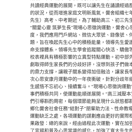
共讀經典運動的展開，既可以讓先生在誦讀經過
的狀況，從而增進家庭文明新風氣。黌舍組織七
先生）
高考、中考期近，為了輔助高三、初三先
“關愛心靈 筑夢生長”現場心思徵詢運動，黌舍
度，我們應用門戶網站、微信大眾號、錄像號、
題，旨在喚起先生心中的積極能量，領導先生愛
命支撐體系，領導先生學會追蹤關心快活、驕傲
校表裡具有積極影響的立異型特點運動。初中部
劇取得師生家長們的分歧好評，沒想到孩子們做
的鼎力支撐，讓親子關系變得加倍融洽，讓家長
次心思安康月運動中的一年夜衝破，針對分歧年
生感悟不忘初心、接續奮斗。“現場心思徵詢運動
事們積極共同，使運動能順遂展開。“高三減壓
們引導斟酌周密，每個環節能夠呈現什么狀態都
鄉化黌舍社會任務“結對子”朋輩助力法、性命教
運動缺乏之處，各項運動的謀劃應由更好的實際
果啟發：總的來說，經由過程此次運動，實在加
了宣揚和普及心思常識的感化，加強了寬大先生