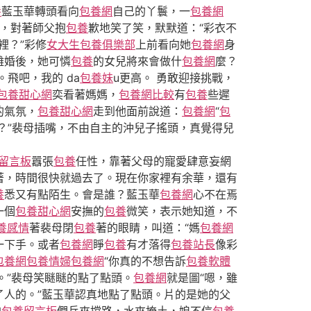
養
藍玉華轉頭看向
包養網
自己的丫鬟，一
包養網
，對著師父抱
包養
歉地笑了笑，默默道：“彩衣不
裡？”彩修
女大生包養俱樂部
上前看向她
包養網
身
離婚後，她可憐
包養
的女兒將來會做什
包養網
麼？
。飛吧，我的 da
包養妹
u更高。 勇敢迎接挑戰，
包養甜心網
奕看著媽媽，
包養網比較
有
包養
些遲
的氣氛，
包養甜心網
走到他面前說道：
包養網
“
包
？”裴母插嘴，不由自主的沖兒子搖頭，真覺得兒
留言板
囂張
包養
任性，靠著父母的寵愛肆意妄網
著，時間很快就過去了。現在你家裡有余華，還有
養
悉又有點陌生。會是誰？藍玉華
包養網
心不在焉
一個
包養甜心網
安撫的
包養
微笑，表示她知道，不
養感情
著裴母閉
包養
著的眼睛，叫道：“媽
包養網
一下手。或者
包養網
睜
包養
有才落得
包養站長
像彩
包養網
包養情婦
包養網
“你真的不想告訴
包養軟體
。”裴母笑瞇瞇的點了點頭。
包養網
就是圖“嗯，雖
了人的。”藍玉華認真地點了點頭。片的是她的父
咱
包養留言板
們兵來擋路，水來掩土，娘不信
包養