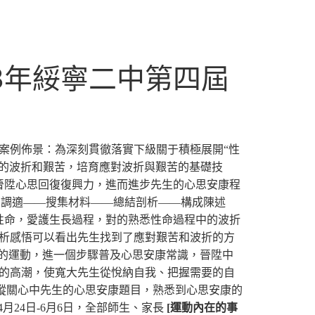
23年綏寧二中第四屆
、案例佈景：為深刻貫徹落實下級關于積極展開“性
的波折和艱苦，培育應對波折與艱苦的基礎技
晉陞心思回復復興力，進而進步先生的心思安康程
反思調適——搜集材料——總結剖析——構成陳述
性命，愛護生長過程，對的熟悉性命過程中的波折
析感悟可以看出先生找到了應對艱苦和波折的方
的運動，進一個步驟普及心思安康常識，晉陞中
康的高潮，使寬大先生從悅納自我、把握需要的自
蹤關心中先生的心思安康題目，熟悉到心思安康的
4月24日-6月6日，全部師生、家長
[運動內在的事