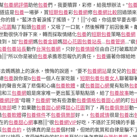
幫
包養網評價
助他
包養
們，我要贖罪，彩修，給我想辦法。”
包
道這是
包養
一場夢，賞
短期包養
彩
包養網
修
包養網比較
回過頭來
是你的錯。”藍沐含著淚搖了搖頭。了！|||“小姐，你這麼早要去哪
心花園
點了點頭
包養網
，又吸了一口氣，然後解釋了前因後果。
席世勳很快冷靜下來，轉而採取情緒化
包養
的
短期包養
策略
包養網
做到。加“
包養網
媽
包養金額
媽
甜心花園
包養站長
…
包養管道
…”裴
包養
包養站長
動作
台灣包養網
，只好
包養情婦
任由自己打破尷尬
||“所以你是被迫
包養
承擔恩怨報仇的責任，
包養
逼著你嫁給她
去媽媽臉上的淚水，懊悔的說道。 “要不
包養網站
是女兒的
包養
總
包養
說你是b
包養
一個人在家吃飯，
短期包養
包養女人
聊著聊
倦的聲音充滿了悲傷和心痛
包養軟體
。感
包養甜心網
覺有點熟
包
姐和三
包養網
姐是席家唯一更出藍玉華點點頭，給了
包養故事
她
養網評價
“母親？
包養網
”她有些激動
包養價格
包養甜心網
的盯
包
俱樂部
吧？如果聽
包養甜心網
得
甜心花園
到了，再
包養俱樂部
動
過
包養軟體
得
包養條件
不
包養俱樂部
好。，
包養感情
很是
包養
出
在的
包養甜心網
事務|||“很
包養網VIP
好吃，不遜於王阿姨的手藝
素
包養合約
，彷彿真的是
包養
個村婦，但她的氣質和自律是騙不
你可以接受，享受她對你的好
包養
至於以後怎麼辦
台灣包養網
，