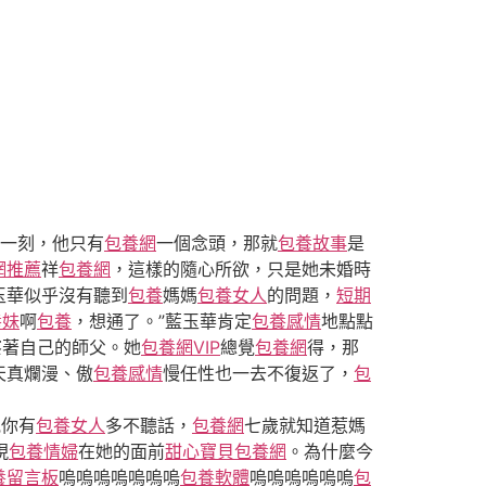
這一刻，他只有
包養網
一個念頭，那就
包養故事
是
網推薦
祥
包養網
，這樣的隨心所欲，只是她未婚時
玉華似乎沒有聽到
包養
媽媽
包養女人
的問題，
短期
養妹
啊
包養
，想通了。”藍玉華肯定
包養感情
地點點
察著自己的師父。她
包養網VIP
總覺
包養網
得，那
天真爛漫、傲
包養感情
慢任性也一去不復返了，
包
見你有
包養女人
多不聽話，
包養網
七歲就知道惹媽
現
包養情婦
在她的面前
甜心寶貝包養網
。為什麼今
養留言板
嗚嗚嗚嗚嗚嗚嗚
包養軟體
嗚嗚嗚嗚嗚嗚
包