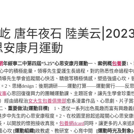
屹 唐年夜石 陸美云|20
思安康月運動
網
年綏寧
二
中第
四
屆“5.25”心思安康月運動
一、
案例概
包養
要
1
生心中的積極能量，領導先生愛護生長過程，對的熟悉性命過程中
領導先生學會追蹤關心快活、驕傲等積極情感，塑造強盛心坎，
動。
2、思緒design：後期調研——運動打算——運動實行——
故事
心思回復復興力的團輔運動課、主題班會，讓先生學會珍重
）經由過程治
女大生包養俱樂部
愈系漫畫作品、心思劇、片子賞
二、
重要做法
[運動目標]
1、憑仗一系列出色風趣而富有興趣義
進步中先生的心思安康程度。
2、在校園里掀起追蹤關心心思安
長，以開放的懷抱接收真我。
包養網dcard
同時，讓更多的人來追
盛心坎
[運動組織]
政教處、教研室、心育中間
[運動時光及對象]