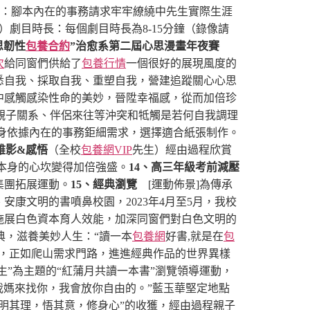
本：腳本內在的事務請求牢牢繚繞中先生實際生涯
2）劇目時長：每個劇目時長為8-15分鐘（錄像請
思韌性
包養合約
”治愈系第二屆心思漫畫年夜賽
次
給同窗們供給了
包養行情
一個很好的展現風度的
悉自我、採取自我、重塑自我，營建追蹤關心心思
中感觸感染性命的美妙，晉陞幸福感，從而加倍珍
親子關系、伴侶來往等沖突和牴觸是若何自我調理
身依據內在的事務鉅細需求，選擇適合紙張制作。
不雅影&感悟
（全校
包養網VIP
先生）
經由過程欣賞
本身的心坎變得加倍強盛。
14、高三年級考前減壓
集團拓展運動。
15、經典瀏覽
[運動佈景]為傳承
康文明的書噴鼻校園，2023年4月至5月，我校
施展白色資本育人效能，加深同窗們對白色文明的
明經典，滋養美妙人生：“讀一本
包養網
好書,就是在
包
，正如爬山需求門路，進進經典作品的世界異樣
生”為主題的“紅蒲月共讀一本書”瀏覽領導運動，
我媽來找你，我會放你自由的。”藍玉華堅定地點
明其理，悟其意，修身心”的收獲，經由過程親子