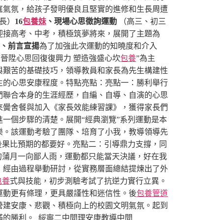
庭氣氛，給孩子發明優良且堅實的進修和生長周遭
長）
16
包養妹
、現場心思徵詢運動
（高三、初三
迎接高考、中考，積極筑夢將來，展開了主題為
7、前言宣揚
為了加強此次運動的知曉度和介入
“晉陞心思回復復興力 塑造強盛心坎
包養
”為主
與艱苦的基礎技巧，領導教員和家長為先生構建性
生的心思安康程度。
特點亮點：
亮點一：勝利舉行
們聯合本身的生涯經歷，自編、自導、自演的心思
來黌舍餐與加入《家長效能練習課》，獲得家長們
一個步驟的清楚。展開“經典瀏覽”系列運動是本
樂。該運動考驗了團隊、培育了小我，教導領導先
後果比預期的都要好。
亮點二：引導鼎力支撐，同
的蒲月一向鄙人雨，運動都只能當天決議，好在我
：經由過程舉動研討，從實務層面總結提煉出了外
包養
式與技能，初步測驗考試了抗逆力實行立異。
運動更有條理，更具嚴謹性和迷信性。
後
包養管道
營建安康、悲觀、積極向上的校園文明氣氛。起到
滿的勝利。
綏寧二中間理安康教導中間