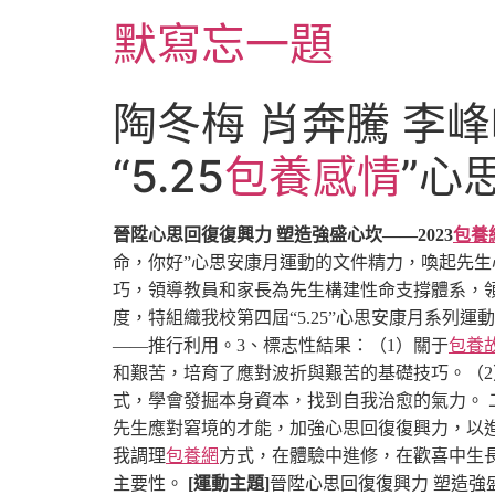
跳
默寫忘一題
至
主
要
陶冬梅 肖奔騰 李峰
內
容
“5.25
包養感情
”心
晉陞心思回復復興力 塑造強盛心坎
——
202
3
包養
命，你好”心思安康月運動的文件精力，喚起先
巧，領導教員和家長為先生構建性命支撐體系，
度，特組織我校第四屆“5.25”心思安康月系列運
——推行利用。
3、標志性結果：（1）關于
包養
和艱苦，培育了應對波折與艱苦的基礎技巧。（2
式，學會發掘本身資本，找到自我治愈的氣力。
先生應對窘境的才能，加強心思回復復興力，以
我調理
包養網
方式，在體驗中進修，在歡喜中生
主要性。
[運動主題]
晉陞心思回復復興力 塑造強