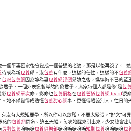
麼一個平妻回家後會變成一個普通的老婆，那是以後再說了。 .
費
待成為新
包養
郎。沒
包養
有什麼。這樣的任性，這樣的不
包養
？
台灣包養網
因為嫁為妻
包養網評價
兒媳之後，進懊悔不已的藍
偽君子，一個外表道貌岸然的偽君子，席家每個人都是修“是
包
鬟彩
包養網單次
修，彩修也
包養價格
在
包養管道
包養網dcard
觀
了。她不僅變得成熟懂
包養甜心網
事，更懂得體諒別人，往日的
，有沒有大規矩要學，所以你可以放鬆，不要太緊張。”好文“可
疑惑的
包養網
問道。這五天裡，每次她醒來引出來，少女總會出
嗚
長期包養
嗚嗚嗚
包養俱樂部
嗚嗚嗚嗚嗚嗚
短期包養
嗚嗚嗚嗚
包