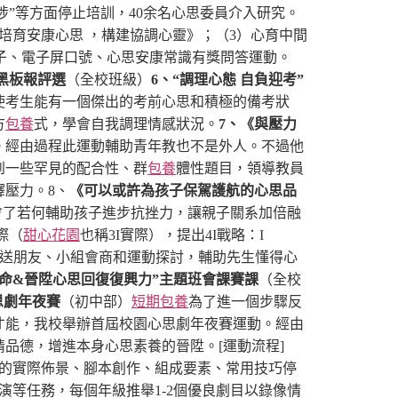
”等方面停止培訓，40余名心思委員介入研究。
培育安康心思 ，構建協調心靈》；（3）心育中間
子、電子屏口號、心思安康常識有獎問答運動。
”黑板報評選
（全校班級）
6、“調理心態 自負迎考”
使考生能有一個傑出的考前心思和積極的備考狀
方
包養
式，學會自我調理情感狀況。
7、《與壓力
。經由過程此運動輔助青年教也不是外人。不過他
到一些罕見的配合性、群
包養
體性題目，領導教員
釋壓力。
8、
《可以或許為孩子保駕護航的心思品
了若何輔助孩子進步抗挫力，讓親子關系加倍融
際（
甜心花園
也稱3I實際），提出4I戰略：I
分送朋友、小組會商和運動探討，輔助先生懂得心
“性命&晉陞心思回復復興力”主題班會課賽課
（全校
心思劇年夜賽
（初中部）
短期包養
為了進一個步驟反
才能，我校舉辦首屆校園心思劇年夜賽運動。經由
情品德，增進本身心思素養的晉陞。
[運動流程]
的實際佈景、腳本創作、組成要素、常用技巧停
演等任務，每個年級推舉1-2個優良劇目以錄像情