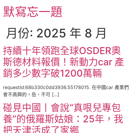
跳
默寫忘一題
至
主
要
月份:
2025 年 8 月
內
容
持續十年領跑全球OSDER奧
斯德材料報價！新動力car 產
銷多少數字破1200萬輛
requestId:68b330c0dd3936.55178015. 在中國car 產業們
會不高興的。岳，不可 […]
碰見中國丨會說“真哏兒專包
養”的俄羅斯姑娘：25年，我
把天津活成了家鄉