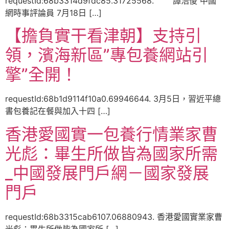
requestId:68b3314d9fdc85.31725568. 譚浩俊 中國
網時事評論員 7月18日 […]
【擔負實干看津朝】支持引
領，濱海新區”專包養網站引
擎”全開！
requestId:68b1d9114f10a0.69946644. 3月5日，習近平總
書包養記在餐與加入十四 […]
香港愛國實一包養行情業家曹
光彪：畢生所做皆為國家所需
_中國發展門戶網－國家發展
門戶
requestId:68b3315cab6107.06880943. 香港愛國實業家曹
光彪：畢生所做皆為國家所 […]